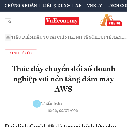
CHỨNG KHOÁN
TIÊU & DÙNG
XE
VNE TV
TECH CO
TIÊU ĐIỂM
ĐẦU TƯ
TÀI CHÍNH
KINH TẾ SỐ
KINH TẾ XANH
KINH TẾ SỐ
Thúc đẩy chuyển đổi số doanh
nghiệp với nền tảng đám mây
AWS
Tuấn Sơn
T
15:22, 09/07/2021
Đại dịch Covid-19 đã tạo cú hích lớn cho