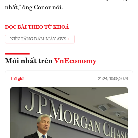
nhất,” ông Conor nói.
ĐỌC BÀI THEO TỪ KHOÁ
NỀN TẢNG ĐÁM MÂY AWS
Mới nhất trên
VnEconomy
Thế giới
21:24, 10/08/2026