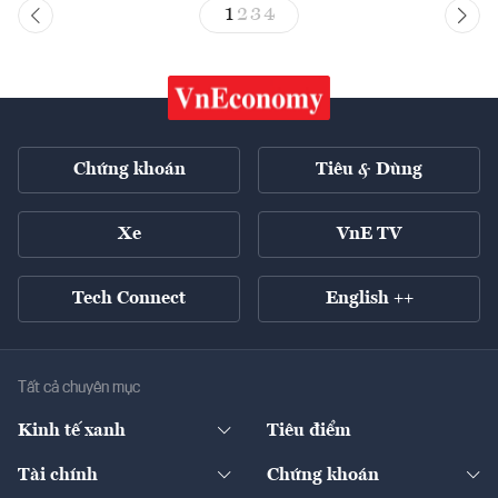
1
2
3
4
Chứng khoán
Tiêu & Dùng
Xe
VnE TV
Tech Connect
English ++
Tất cả chuyên mục
Kinh tế xanh
Tiêu điểm
Chuyển động xanh
Tài chính
Chứng khoán