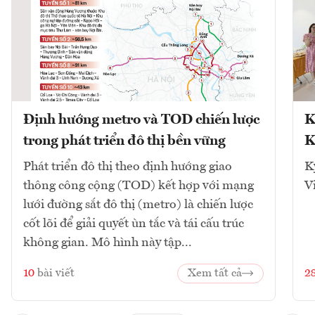
Định hướng metro và TOD chiến lược
K
trong phát triển đô thị bền vững
K
Phát triển đô thị theo định hướng giao
K
thông công cộng (TOD) kết hợp với mạng
V
lưới đường sắt đô thị (metro) là chiến lược
cốt lõi để giải quyết ùn tắc và tái cấu trúc
không gian. Mô hình này tập...
10
bài viết
Xem tất cả
2