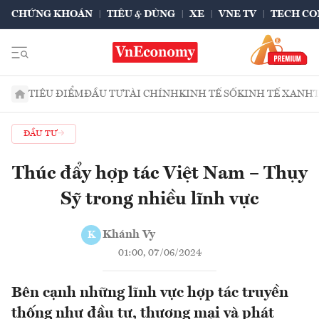
CHỨNG KHOÁN
TIÊU & DÙNG
XE
VNE TV
TECH CO
TIÊU ĐIỂM
ĐẦU TƯ
TÀI CHÍNH
KINH TẾ SỐ
KINH TẾ XANH
ĐẦU TƯ
Thúc đẩy hợp tác Việt Nam – Thụy
Sỹ trong nhiều lĩnh vực
Khánh Vy
K
01:00, 07/06/2024
Bên cạnh những lĩnh vực hợp tác truyền
thống như đầu tư, thương mại và phát