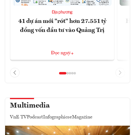
Địa phương
41 dự án mới "rót" hơn 27.551 tỷ
Hà 
đồng vốn đầu tư vào Quảng Trị
4 
Đọc ngay
Multimedia
VnE TV
Podcast
Infographics
eMagazine