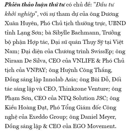
Phiên thảo luận thứ tư
có chủ đề: "
Đầu tư
khởi nghiệp
", với sự tham dự của ông Dương
Xuân Huyên, Phó Chủ tịch thường trực, UBND
tỉnh Lạng Sơn; bà Sibylle Bachmann, Trưởng
bộ phận Hợp tác, Đại sứ quán Thụy Sỹ tại Việt
Nam; Đại diện của Chương trình SwissEp; ông
Niraan De Silva, CEO của VNLIFE & Phó Chủ
tịch của VNPAY; ông Huỳnh Công Thắng,
Đồng sáng lập Innolab Asia; ông Bùi Đỗ, Đối
tác sáng lập và CEO, Thinkzone Venture; ông
Phạm Sơn, CEO của NTQ Solution JSC; ông
Kiều Hoàng Đạt, Phó Tổng Giám đốc Công
nghệ của Exeddo Group; ông Daniel Meyer,
Đồng sáng lập & CEO của EGO Movement.