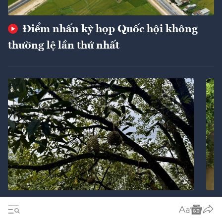
Điểm nhấn kỳ họp Quốc hội không
thường lệ lần thứ nhất
Ba giải pháp chiến lược nhằm cán mốc
xuất khẩu 74 tỷ USD
ngu