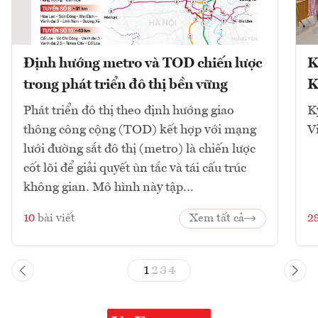
Định hướng metro và TOD chiến lược
K
trong phát triển đô thị bền vững
K
Phát triển đô thị theo định hướng giao
K
thông công cộng (TOD) kết hợp với mạng
V
lưới đường sắt đô thị (metro) là chiến lược
cốt lõi để giải quyết ùn tắc và tái cấu trúc
không gian. Mô hình này tập...
10
bài viết
Xem tất cả
2
1
2
3
4