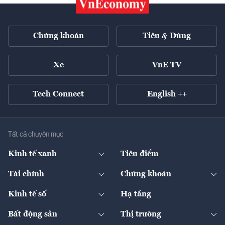
Chứng khoán
Tiêu & Dùng
Xe
VnE TV
Tech Connect
English ++
Tất cả chuyên mục
Kinh tế xanh
Tiêu điểm
Chuyển động xanh
Tài chính
Chứng khoán
Pháp lý
Ngân hàng
Doanh nghiệp niêm yết
Kinh tế số
Hạ tầng
Thương hiệu xanh
Thị trường vốn
Thị trường
Sản phẩm - Thị trường
Bất động sản
Thị trường
Diễn đàn
Thuế
Đầu tư