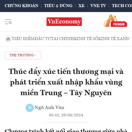
CHỨNG KHOÁN
TIÊU & DÙNG
XE
VNE TV
TECH CO
TIÊU ĐIỂM
ĐẦU TƯ
TÀI CHÍNH
KINH TẾ SỐ
KINH TẾ XANH
THỊ TRƯỜNG
Thúc đẩy xúc tiến thương mại và
phát triển xuất nhập khẩu vùng
miền Trung – Tây Nguyên
Ngô Anh Văn
N
08:52, 29/06/2024
Chương trình kết nối giao thương giữa nhà