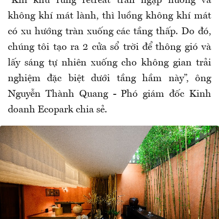
“Khi khu r
ừng retreat tr
àn ng
ập h
ương v
à
không khí mát lành, thì lu
ồng kh
ông khí mát
có xu h
ư
ớng tr
àn xu
ống c
ác t
ầng thấp. Do
đ
ó,
chúng tôi t
ạo ra 2 cửa sổ trời
đ
ể th
ông gió và
l
ấy s
áng t
ự nhi
ên xu
ống cho kh
ông gian tr
ải
nghiệm
đ
ặc biệt d
ư
ới tầng hầm n
ày”, ông
Nguy
ễn Th
ành Quang - Phó giám
đ
ốc Kinh
doanh Ecopark chia sẻ.