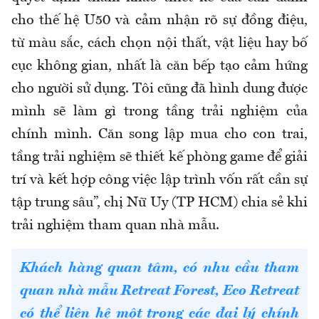
cho th
ế hệ U50 v
à c
ảm nhận r
õ s
ự
đ
ồng
đi
ệu,
từ m
àu s
ắc, c
ách ch
ọn nội thất, vật liệu hay bố
cục kh
ông gian, nh
ất l
à c
ăn b
ếp tạo cảm hứng
cho ng
ư
ời sử dụng. T
ôi c
ũng đ
ã hình dung
đư
ợc
m
ình s
ẽ l
àm gì trong t
ầng trải nghiệm của
ch
ính mình. C
ăn song l
ập mua cho con trai,
tầng trải nghiệm sẽ thiết kế ph
òng game
đ
ể giải
tr
í và k
ết hợp c
ông vi
ệc lập tr
ình v
ốn rất cần sự
tập trung s
âu”, ch
ị Nữ Uy (TP HCM) chia sẻ khi
trải nghiệm tham quan nh
à m
ẫu.
Khách hàng quan tâm, có nhu cầu tham
quan nhà mẫu Retreat Forest, Eco Retreat
có thể liên hệ một trong các đại lý chính