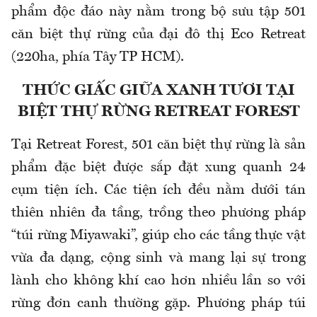
phẩm
đ
ộc
đ
áo này n
ằm trong bộ s
ưu t
ập 501
c
ăn bi
ệt thự rừng của
đ
ại
đ
ô th
ị Eco Retreat
(220ha, ph
ía Tây TP HCM).
THỨC GIẤC GIỮA XANH TƯƠI TẠI
BIỆT THỰ RỪNG RETREAT FOREST
Tại Retreat Forest, 501 c
ăn bi
ệt thự rừng l
à s
ản
phẩm
đ
ặc biệt
đư
ợc sắp
đ
ặt xung quanh 24
cụm tiện
ích. Các ti
ện
ích
đ
ều nằm d
ư
ới t
án
thiên nhiên
đa t
ầng, trồng theo ph
ương ph
áp
“túi r
ừng Miyawaki”, gi
úp cho các t
ầng thực vật
vừa
đa d
ạng, cộng sinh v
à mang l
ại sự trong
l
ành cho không khí cao h
ơn nhi
ều lần so với
rừng
đơn canh thư
ờng gặp. Ph
ương ph
áp túi