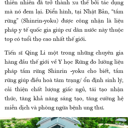
thi
ên nhiên
đ
ã tr
ở th
ành xu th
ế bởi t
ác d
ụng
m
à nó
đem l
ại.
Đi
ển h
ình, t
ại Nhật Bản, “tắm
rừng” (Shinrin-yoku)
đư
ợc c
ông nh
ận l
à li
ệu
ph
áp y t
ế quốc gia gi
úp c
ư d
ân n
ư
ớc n
ày thu
ộc
top c
ó tu
ổi thọ cao nhất thế giới.
Tiến s
ĩ Qing Li m
ột trong những chuy
ên gia
hàng
đ
ầu thế giới về Y học Rừng
đo lư
ờng liệu
ph
áp t
ắm rừng Shinrin -yoku cho biết, tắm
rừng gi
úp
đi
ều ho
à tâm tr
ạng/ ổn
đ
ịnh sinh l
ý,
c
ải thiện chất l
ư
ợng giấc ngủ, t
ái t
ạo nhận
thức, t
ăng kh
ả n
ăng s
áng t
ạo, t
ăng cư
ờng hệ
miễn dịch v
à phòng ng
ừa bệnh ung th
ư.