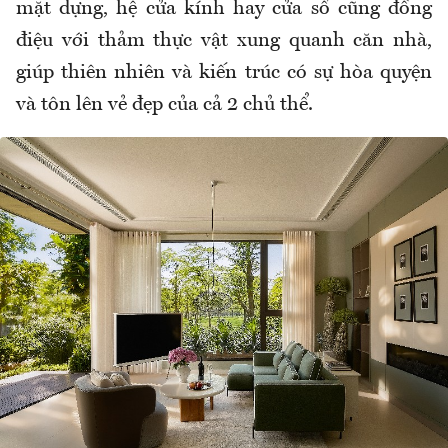
mặt dựng, hệ cửa k
ính hay c
ửa sổ c
ũng đ
ồng
đi
ệu với thảm thực vật xung quanh c
ăn nh
à,
giúp thiên nhiên và ki
ến tr
úc có s
ự h
òa quy
ện
v
à tôn lên v
ẻ
đ
ẹp của cả 2 chủ thể.