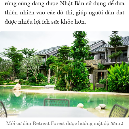
r
ừng c
ũng đang đư
ợc Nhật Bản sử dụng
đ
ể
đưa
thi
ên nhiên vào các
đ
ô th
ị, gi
úp ng
ư
ời d
ân
đ
ạt
đư
ợc nhiều lợi
ích s
ức khỏe h
ơn.
Mỗi cư dân Retreat Forest được hưởng mật độ 55m2