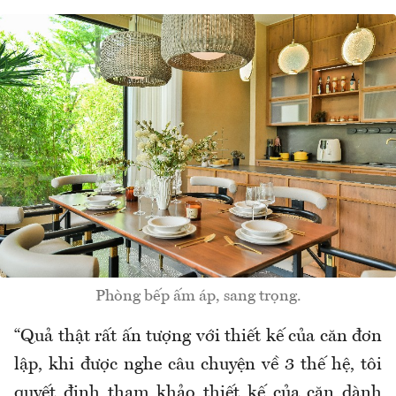
Phòng bếp ấm áp, sang trọng.
“Quả thật rất ấn t
ư
ợng với thiết kế của c
ăn đơn
l
ập, khi
đư
ợc nghe c
âu chuy
ện về 3 thế hệ, t
ôi
quy
ết
đ
ịnh tham khảo thiết kế của c
ăn d
ành