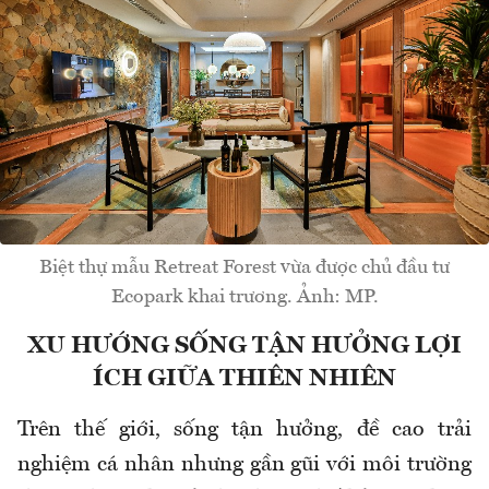
Biệt thự mẫu Retreat Forest vừa được chủ đầu tư
Ecopark khai trương. Ảnh: MP.
XU HƯỚNG SỐNG TẬN HƯỞNG LỢI
ÍCH GIỮA THIÊN NHIÊN
Trên th
ế giới, sống tận h
ư
ởng,
đ
ề cao trải
nghiệm c
á nhân nh
ưng g
ần g
ũi v
ới m
ôi tr
ư
ờng