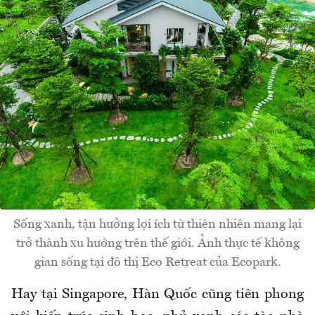
Sống xanh, tận hưởng lợi ích từ thiên nhiên mang lại
trở thành xu hướng trên thế giới. Ảnh thực tế không
gian sống tại đô thị Eco Retreat của Ecopark.
Hay tại Singapore, H
àn Qu
ốc c
ũng ti
ên phong