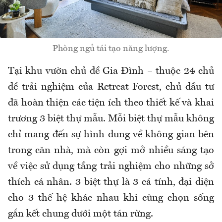
Phòng ngủ tái tạo năng lượng.
Tại khu v
ư
ờn chủ
đ
ề Gia
Đ
ình
– thu
ộc 24 chủ
đ
ề trải nghiệm của Retreat Forest, chủ
đ
ầu t
ư
đ
ã hoàn thi
ện c
ác ti
ện
ích theo thi
ết kế v
à khai
tr
ương 3 bi
ệt thự mẫu. Mỗi biệt thự mẫu kh
ông
ch
ỉ mang
đ
ến sự h
ình dung v
ề kh
ông gian bên
trong c
ăn nh
à, mà còn g
ợi mở nhiều s
áng t
ạo
về việc sử dụng tầng trải nghiệm cho những sở
th
ích cá nhân. 3 bi
ệt thự l
à 3 cá tính,
đ
ại diện
cho 3 thế hệ kh
ác nhau khi cùng ch
ọn sống
gắn kết chung d
ư
ới một t
án r
ừng.