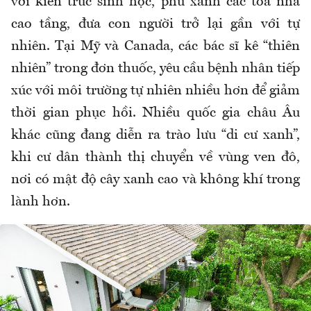
v
ới kiến tr
úc sinh h
ọc, phủ xanh c
ác tòa nhà
cao t
ầng,
đưa con ngư
ời trở lại gần với tự
nhi
ên. T
ại Mỹ v
à Canada, các bác s
ĩ k
ê “thiên
nhiên” trong
đơn thu
ốc, y
êu c
ầu bệnh nh
ân ti
ếp
x
úc v
ới m
ôi tr
ư
ờng tự nhi
ên nhi
ều h
ơn đ
ể giảm
thời gian phục hồi. Nhiều quốc gia ch
âu Âu
khác c
ũng đang di
ễn ra tr
ào l
ưu “di cư xanh”,
khi cư d
ân thành th
ị chuyển về v
ùng ven
đ
ô,
n
ơi c
ó m
ật
đ
ộ c
ây xanh cao và không khí trong
lành h
ơn.