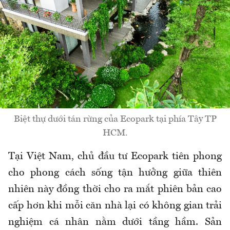
Biệt thự dưới tán rừng của Ecopark tại phía Tây TP
HCM.
T
ại Việt Nam, chủ
đ
ầu t
ư Ecopark ti
ên phong
cho phong cách s
ống tận h
ư
ởng giữa thi
ên
nhiên này
đ
ồng thời cho ra mắt phi
ên b
ản cao
cấp h
ơn khi m
ỗi c
ăn nh
à l
ại c
ó không gian tr
ải
nghiệm c
á nhân n
ằm d
ư
ới tầng hầm. Sản