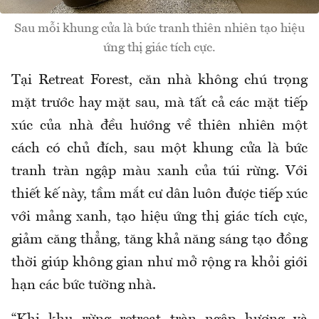
Sau mỗi khung cửa là bức tranh thiên nhiên tạo hiệu
ứng thị giác tích cực.
Tại Retreat Forest, c
ăn nh
à không chú tr
ọng
mặt tr
ư
ớc hay mặt sau, m
à t
ất cả c
ác m
ặt tiếp
x
úc c
ủa nh
à
đ
ều h
ư
ớng về thi
ên nhiên m
ột
c
ách có ch
ủ
đ
ích, sau m
ột khung cửa l
à b
ức
tranh tr
àn ng
ập m
àu xanh c
ủa t
úi r
ừng. Với
thiết kế n
ày, t
ầm mắt c
ư d
ân luôn
đư
ợc tiếp x
úc
v
ới mảng xanh, tạo hiệu ứng thị gi
ác tích c
ực,
giảm c
ăng th
ẳng, t
ăng kh
ả n
ăng s
áng t
ạo
đ
ồng
thời gi
úp không gian nh
ư m
ở rộng ra khỏi giới
hạn c
ác b
ức t
ư
ờng nh
à.