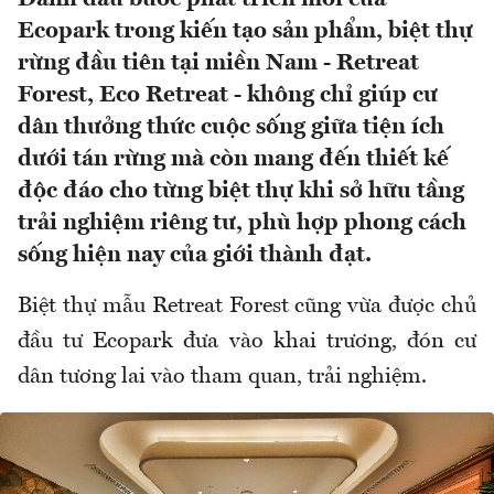
Ecopark trong kiến tạo sản phẩm, biệt thự
rừng đầu tiên tại miền Nam - Retreat
Forest, Eco Retreat - không chỉ giúp cư
dân thưởng thức cuộc sống giữa tiện ích
dưới tán rừng mà còn mang đến thiết kế
độc đáo cho từng biệt thự khi sở hữu tầng
trải nghiệm riêng tư, phù hợp phong cách
sống hiện nay của giới thành đạt.
Biệt thự mẫu Retreat Forest c
ũng v
ừa
đư
ợc chủ
đ
ầu t
ư Ecopark đưa v
ào khai tr
ương, đ
ón c
ư
d
ân t
ương lai v
ào tham quan, tr
ải nghiệm.