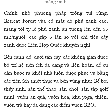
mảng xanh.
Ch
ính nh
ờ ph
ương ph
áp tr
ồng t
úi r
ừng,
Retreat Forest vừa c
ó m
ật
đ
ộ phủ xanh cao,
mang tới tỷ lệ phủ xanh ấn t
ư
ợng l
ên
đ
ến 55
m2/ng
ư
ời, cao gấp 5 lần so với chỉ ti
êu cây
xanh
đư
ợc Li
ên H
ợp Quốc khuyến nghị.
B
ên c
ạnh
đ
ó, d
ư
ới t
án cây, các không gian
đư
ợc
bố tr
í h
ệ tiện
ích
đa d
ạng v
à liên hoàn,
đ
ể c
ư
d
ân b
ư
ớc ra khỏi nh
à luôn
đư
ợc phục vụ bằng
c
ác ti
ện
ích thi
ết thực v
à b
ền vững nh
ư: B
ể b
ơi
th
ủy sinh, s
ân th
ể thao, s
ân ch
ơi, s
ân t
ập golf
mini, v
ư
ờn
ăn qu
ả, v
ư
ờn hoa, khu yoga, thiền,
v
ư
ờn tr
à hay
đa d
ạng c
ác
đi
ểm v
ư
ờn BBQ.