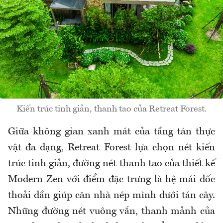
Kiến trúc tinh giản, thanh tao của Retreat Forest.
Giữa kh
ông gian xanh mát c
ủa tầng t
án th
ực
vật
đa d
ạng, Retreat Forest lựa chọn n
ét ki
ến
tr
úc tinh gi
ản,
đư
ờng n
ét thanh tao c
ủa thiết kế
Modern Zen với
đi
ểm
đ
ặc tr
ưng l
à h
ệ m
ái d
ốc
thoải dần gi
úp c
ăn nh
à nép mình d
ư
ới t
án cây.
Nh
ững
đư
ờng n
ét vuông v
ắn, thanh mảnh của