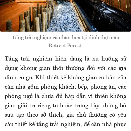
Tầng trải nghiệm cá nhân hóa tại dinh thự mẫu
Retreat Forest.
Tầng trải nghiệm hiện
đang l
à xu h
ư
ớng sử
dụng kh
ông gian th
ời th
ư
ợng
đ
ối với c
ác gia
đ
ình có gu. Khi thi
ết kế kh
ông gian c
ơ b
ản của
c
ăn nh
à g
ồm ph
òng khách, b
ếp, ph
òng
ăn, c
ác
phòng ng
ủ l
à ch
ưa đ
ủ hấp dẫn v
ì thi
ếu kh
ông
gian gi
ải tr
í riêng t
ư ho
ặc tr
ưng b
ày nh
ững bộ
s
ưu t
ập theo sở th
ích, gia ch
ủ th
ư
ờng c
ó yêu
c
ầu thiết kế tầng trải nghiệm,
đ
ể c
ăn nh
à ph
ục