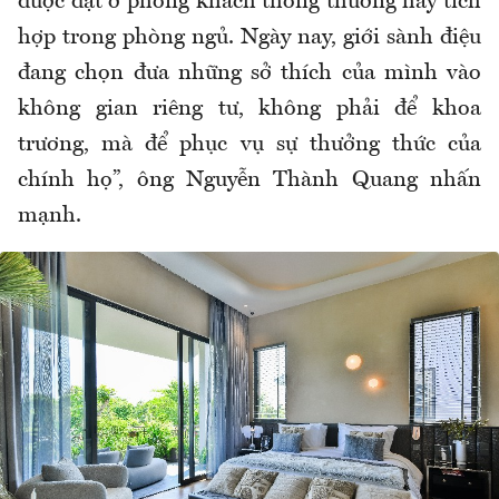
đư
ợc
đ
ặt ở ph
òng khách thông th
ư
ờng hay t
ích
h
ợp trong ph
òng ng
ủ. Ng
ày nay, gi
ới s
ành
đi
ệu
đang ch
ọn
đưa nh
ững sở th
ích c
ủa m
ình vào
không gian riêng t
ư, kh
ông ph
ải
đ
ể khoa
tr
ương, m
à
đ
ể phục vụ sự th
ư
ởng thức của
ch
ính h
ọ”,
ông Nguy
ễn Th
ành Quang nh
ấn
mạnh.