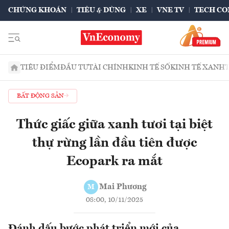
CHỨNG KHOÁN
TIÊU & DÙNG
XE
VNE TV
TECH CO
TIÊU ĐIỂM
ĐẦU TƯ
TÀI CHÍNH
KINH TẾ SỐ
KINH TẾ XANH
BẤT ĐỘNG SẢN
Thức giấc giữa xanh tươi tại biệt
thự rừng lần đầu tiên được
Ecopark ra mắt
Mai Phương
M
08:00, 10/11/2025
Đánh dấu bước phát triển mới của