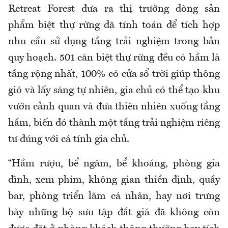
Retreat Forest
đưa ra th
ị tr
ư
ờng d
òng s
ản
phẩm biệt thự rừng
đ
ã tính toán
đ
ể t
ích h
ợp
nhu cầu sử dụng tầng trải nghiệm trong bản
quy hoạch. 501 c
ăn bi
ệt thự rừng
đ
ều c
ó h
ầm l
à
t
ầng rộng nhất, 100% c
ó c
ửa sổ trời gi
úp thông
gió và l
ấy s
áng t
ự nhi
ên, gia ch
ủ c
ó th
ể tạo khu
v
ư
ờn cảnh quan v
à
đưa thi
ên nhiên xu
ống tầng
hầm, biến
đ
ó thành m
ột tầng trải nghiệm ri
êng
t
ư đ
úng v
ới c
á tính gia ch
ủ.
“Hầm r
ư
ợu, bể ng
âm, b
ể kho
áng, phòng gia
đ
ình, xem phim, không gian thi
ền
đ
ịnh, quầy
bar, ph
òng tri
ển l
ãm cá nhân, hay n
ơi trưng
b
ày nh
ững bộ s
ưu t
ập
đ
ắt gi
á
đ
ã không còn