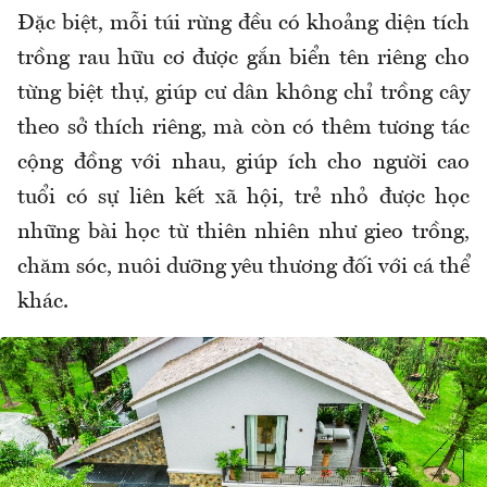
Đ
ặc biệt, mỗi t
úi r
ừng
đ
ều c
ó kho
ảng diện t
ích
tr
ồng rau hữu c
ơ đư
ợc gắn biển t
ên riêng cho
t
ừng biệt thự, gi
úp c
ư d
ân không ch
ỉ trồng c
ây
theo s
ở th
ích riêng, mà còn có thêm t
ương t
ác
c
ộng
đ
ồng với nhau, gi
úp ích cho ng
ư
ời cao
tuổi c
ó s
ự li
ên k
ết x
ã h
ội, trẻ nhỏ
đư
ợc học
những b
ài h
ọc từ thi
ên nhiên nh
ư gieo tr
ồng,
ch
ăm s
óc, nuôi d
ư
ỡng y
êu th
ương đ
ối với c
á th
ể
kh
ác.