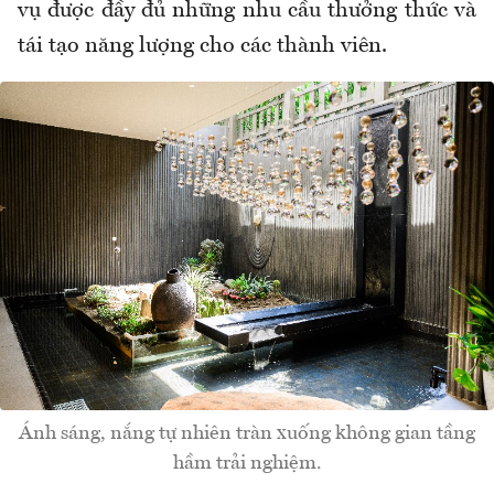
vụ
đư
ợc
đ
ầy
đ
ủ những nhu cầu th
ư
ởng thức v
à
tái t
ạo n
ăng lư
ợng cho c
ác thành viên.
Ánh sáng, nắng tự nhiên tràn xuống không gian tầng
hầm trải nghiệm.