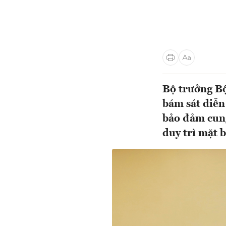
Bộ trưởng B
bám sát diễn
bảo đảm cung
duy trì mặt b