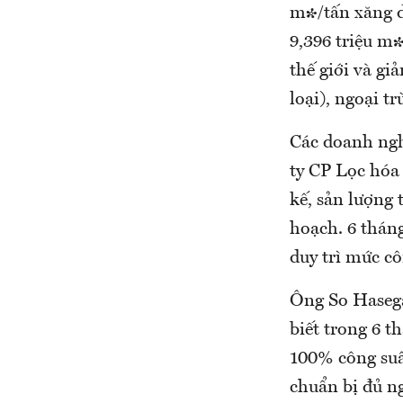
m³/tấn xăng d
9,396 triệu m³
thế giới và g
loại), ngoại 
Các doanh nghi
ty CP Lọc hóa
kế, sản lượng 
hoạch. 6 thán
duy trì mức c
Ông So Haseg
biết trong 6 t
100% công suấ
chuẩn bị đủ n