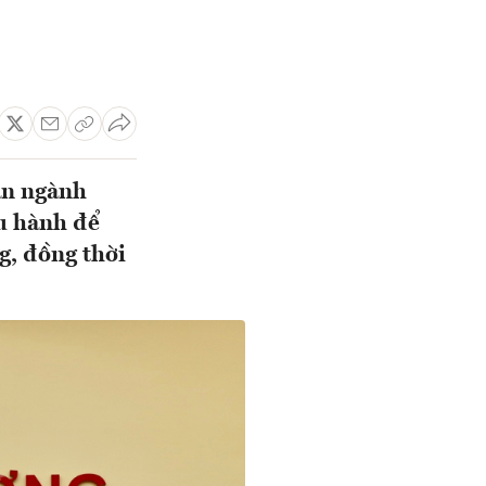
àn ngành
u hành để
g, đồng thời
.