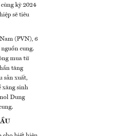
 cùng kỳ 2024
iệp sẽ tiêu
t Nam (PVN), 6
 nguồn cung.
ông mua từ
phần tăng
 sản xuất,
ề xăng sinh
anol Dung
cung.
DẦU
 cho biết hiện