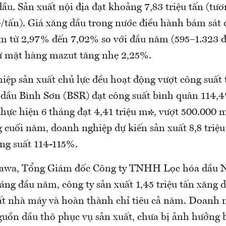
ầu. Sản xuất nội địa đạt khoảng 7,83 triệu tấn (tư
/tấn). Giá xăng dầu trong nước điều hành bám sát d
iảm từ 2,97% đến 7,02% so với đầu năm (595–1.323 đ
trừ mặt hàng mazut tăng nhẹ 2,25%.
ệp sản xuất chủ lực đều hoạt động vượt công suất 
 dầu Bình Sơn (BSR) đạt công suất bình quân 114,4%
thực hiện 6 tháng đạt 4,41 triệu m³, vượt 500.000 m
g cuối năm, doanh nghiệp dự kiến sản xuất 8,8 triệ
ông suất 114-115%.
awa, Tổng Giám đốc Công ty TNHH Lọc hóa dầu N
háng đầu năm, công ty sản xuất 1,45 triệu tấn xăng 
t nhà máy và hoàn thành chỉ tiêu cả năm. Doanh 
guồn dầu thô phục vụ sản xuất, chưa bị ảnh hưởng 