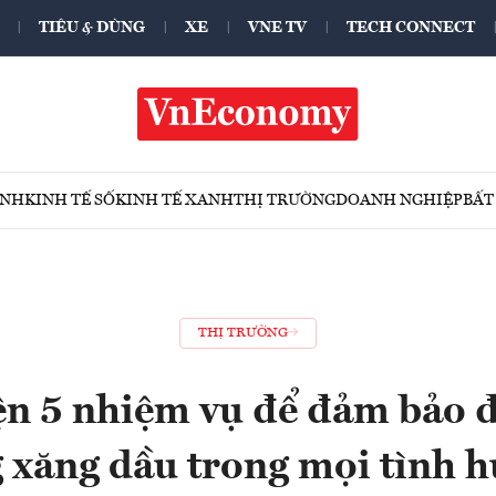
TIÊU & DÙNG
XE
VNE TV
TECH CONNECT
ÍNH
KINH TẾ SỐ
KINH TẾ XANH
THỊ TRƯỜNG
DOANH NGHIỆP
BẤT
THỊ TRƯỜNG
ện 5 nhiệm vụ để đảm bảo 
 xăng dầu trong mọi tình 