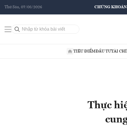
Thứ Sáu, 07/08/2026
CHỨNG KHOÁN
TIÊU ĐIỂM
ĐẦU TƯ
TÀI CH
Thực hi
cung