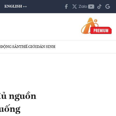
ENGLISH ++
 ĐỘNG SẢN
THẾ GIỚI
DÂN SINH
đủ nguồn
huống