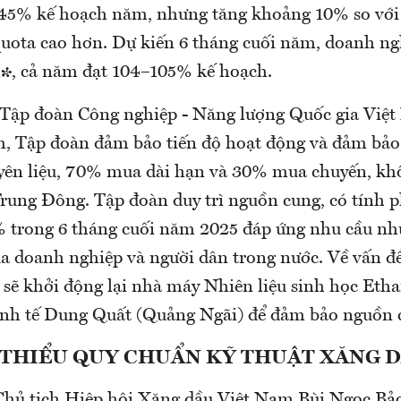
 45% kế hoạch năm, nhưng tăng khoảng 10% so với
quota cao hơn. Dự kiến 6 tháng cuối năm, doanh ngh
³, cả năm đạt 104–105% kế hoạch.
 Tập đoàn Công nghiệp - Năng lượng Quốc gia Việ
, Tập đoàn đảm bảo tiến độ hoạt động và đảm bảo
yên liệu, 70% mua dài hạn và 30% mua chuyến, kh
rung Đông. Tập đoàn duy trì nguồn cung, có tính 
% trong 6 tháng cuối năm 2025 đáp ứng nhu cầu nhu
a doanh nghiệp và người dân trong nước. Về vấn đ
 sẽ khởi động lại nhà máy Nhiên liệu sinh học Eth
nh tế Dung Quất (Quảng Ngãi) để đảm bảo nguồn 
THIỂU QUY CHUẨN KỸ THUẬT XĂNG 
 Chủ tịch Hiệp hội Xăng dầu Việt Nam Bùi Ngọc Bảo