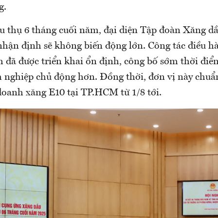
g.
êu thụ 6 tháng cuối năm, đại diện Tập đoàn Xăng 
nhận định sẽ không biến động lớn. Công tác điều h
 đã được triển khai ổn định, công bố sớm thời điể
h nghiệp chủ động hơn. Đồng thời, đơn vị này chuẩ
oanh xăng E10 tại TP.HCM từ 1/8 tới.