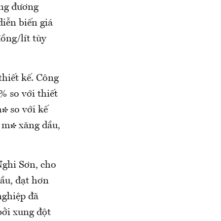
ơng đương
iễn biến giá
ồng/lít tùy
thiết kế. Công
 so với thiết
³ so với kế
u m³ xăng dầu,
ghi Sơn, cho
dầu, đạt hơn
nghiệp đã
bởi xung đột