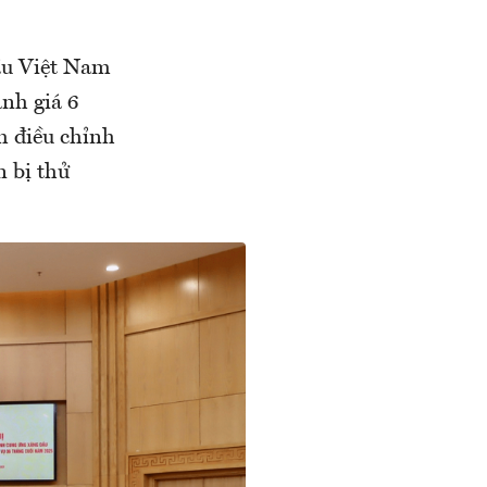
dầu Việt Nam
ành giá 6
m điều chỉnh
n bị thử