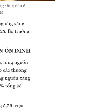
ng xăng dầu 6
25.
ng ứng xăng
25. Bộ trưởng
N ỔN ĐỊNH
c, tổng nguồn
o các thương
ổng nguồn xăng
7% tổng kế
 5,76 triệu