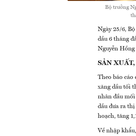
Bộ trưởng Ng
th
Ngày 25/6, Bộ
dầu 6 tháng đ
Nguyễn Hồng D
SẢN
XUẤT,
Theo báo cáo 
xăng dầu tối 
nhân đầu mối 
dầu đưa ra th
hoạch, tăng 1
Về nhập khẩu, 