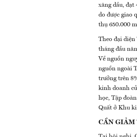
xăng dầu, đạt
do được giao 
thụ 650.000 m
Theo đại diện
tháng đầu năm
Về nguồn ngu
nguồn ngoài T
trưởng trên 8
kinh doanh củ
học, Tập đoàn
Quất ở Khu ki
CẦN
GIẢM
Tại hội nghị,