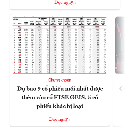
Đọc ngay
Chứng khoán
Dự báo 9 cổ phiếu mới nhất được
Có t
thêm vào rổ FTSE GEIS, 5 cổ
phiếu khác bị loại
Đọc ngay