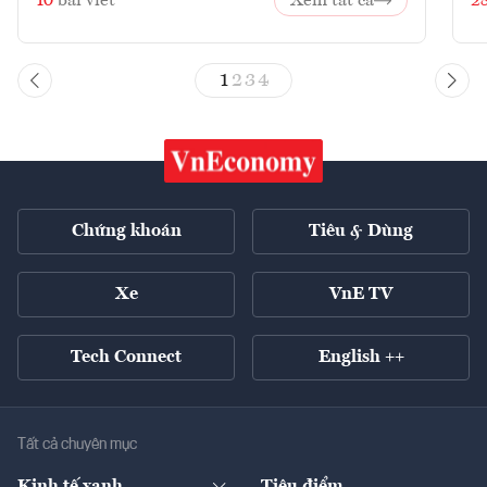
10
bài viết
Xem tất cả
2
1
2
3
4
Chứng khoán
Tiêu & Dùng
Xe
VnE TV
Tech Connect
English ++
Tất cả chuyên mục
Kinh tế xanh
Tiêu điểm