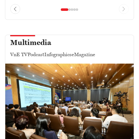
Multimedia
VnE TV
Podcast
Infographics
eMagazine