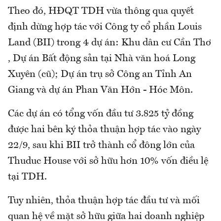
Theo đó, HĐQT TDH vừa thông qua quyết
định dừng hợp tác với Công ty cổ phần Louis
Land (BII) trong 4 dự án: Khu dân cư Cần Thơ
, Dự án Bất động sản tại Nhà văn hoá Long
Xuyên (cũ); Dự án trụ sở Công an Tỉnh An
Giang và dự án Phan Văn Hớn - Hóc Môn.
Các dự án có tổng vốn đầu tư 3.825 tỷ đồng
được hai bên ký thỏa thuận hợp tác vào ngày
22/9, sau khi BII trở thành cổ đông lớn của
Thuduc House với sở hữu hơn 10% vốn điều lệ
tại TDH.
Tuy nhiên, thỏa thuận hợp tác đầu tư và mối
quan hệ về mặt sở hữu giữa hai doanh nghiệp