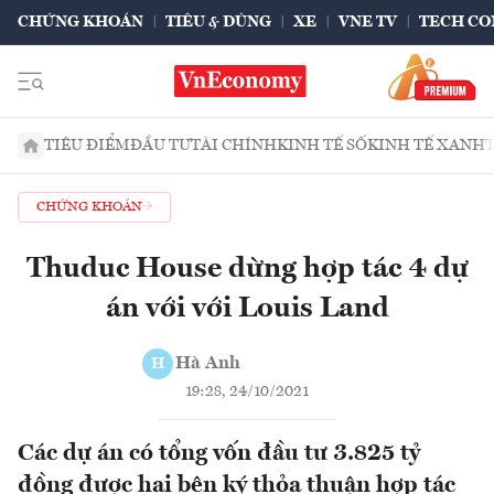
CHỨNG KHOÁN
TIÊU & DÙNG
XE
VNE TV
TECH CO
TIÊU ĐIỂM
ĐẦU TƯ
TÀI CHÍNH
KINH TẾ SỐ
KINH TẾ XANH
CHỨNG KHOÁN
Thuduc House dừng hợp tác 4 dự
án với với Louis Land
Hà Anh
H
19:28, 24/10/2021
Các dự án có tổng vốn đầu tư 3.825 tỷ
đồng được hai bên ký thỏa thuận hợp tác