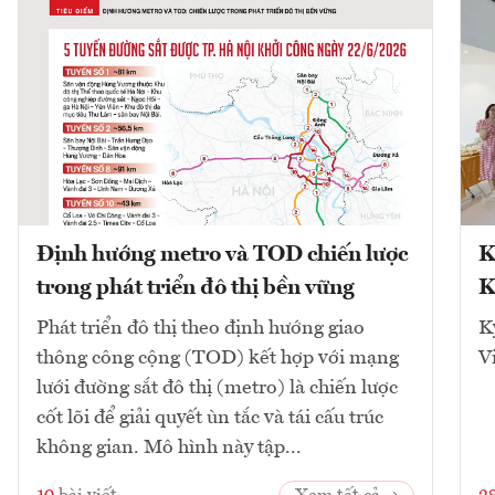
Định hướng metro và TOD chiến lược
K
trong phát triển đô thị bền vững
K
Phát triển đô thị theo định hướng giao
K
thông công cộng (TOD) kết hợp với mạng
V
lưới đường sắt đô thị (metro) là chiến lược
cốt lõi để giải quyết ùn tắc và tái cấu trúc
không gian. Mô hình này tập...