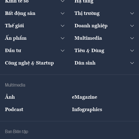
Kinh tế số
Hạ tầng
Thương hiệu xanh
Thị trường vốn
Thị trường
Sản phẩm - Thị trường
Bất động sản
Thị trường
Diễn đàn
Thuế
Đầu tư
Tài sản số
Chính sách
Xuất nhập khẩu
Thế giới
Doanh nghiệp
Bảo hiểm
Quốc tế
Dịch vụ số
Thị trường
Khung pháp lý
Kinh tế
Chuyển động
Ấn phẩm
Multimedia
Khung pháp lý
Start-up
Dự án
Công nghiệp
Chuyển động 24h
Đối thoại
The Guide
Video
Đầu tư
Tiêu & Dùng
Quản trị số
Cafe BĐS
Thị trường
Kinh doanh
Kết nối
Tạp chí kinh tế Việt Nam
eMagazine
Nhà đầu tư
Du lịch
Công nghệ & Startup
Dân sinh
Tư vấn
Nông sản
Doanh nhân
Tư vấn Tiêu & Dùng
Infographics
Hạ tầng
Sức khỏe
Khung pháp lý
Doanh nghiệp
Địa phương
Thị trường
Bảo hiểm
Multimedia
Sự kiện
Nhân lực
Ảnh
eMagazine
Đẹp +
An sinh
Podcast
Infographics
Giải trí
Y tế
Nhà
Ban Biên tập
Ẩm thực