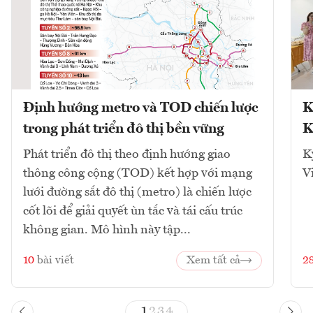
Định hướng metro và TOD chiến lược
K
trong phát triển đô thị bền vững
K
Phát triển đô thị theo định hướng giao
K
thông công cộng (TOD) kết hợp với mạng
V
lưới đường sắt đô thị (metro) là chiến lược
cốt lõi để giải quyết ùn tắc và tái cấu trúc
không gian. Mô hình này tập...
10
bài viết
Xem tất cả
2
1
2
3
4