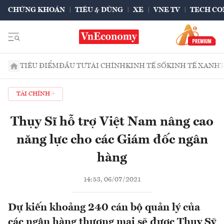
CHỨNG KHOÁN
TIÊU & DÙNG
XE
VNE TV
TECH CO
TIÊU ĐIỂM
ĐẦU TƯ
TÀI CHÍNH
KINH TẾ SỐ
KINH TẾ XANH
TÀI CHÍNH
Thụy Sĩ hỗ trợ Việt Nam nâng cao
năng lực cho các Giám đốc ngân
hàng
14:53, 06/07/2021
Dự kiến khoảng 240 cán bộ quản lý của
các ngân hàng thương mại sẽ được Thuỵ Sỹ