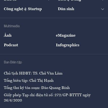
Quản trị số
Cafe BĐS
Thị trường
Kinh doanh
Kết nối
Tạp chí kinh tế Việt Nam
eMagazine
Nhà đầu tư
Du lịch
Công nghệ & Startup
Dân sinh
Tư vấn
Nông sản
Doanh nhân
Tư vấn Tiêu & Dùng
Infographics
Hạ tầng
Sức khỏe
Khung pháp lý
Doanh nghiệp
Địa phương
Thị trường
Bảo hiểm
Multimedia
Sự kiện
Nhân lực
Ảnh
eMagazine
Đẹp +
An sinh
Podcast
Infographics
Giải trí
Y tế
Nhà
Ban Biên tập
Ẩm thực
Chủ tịch HĐBT: TS. Chử Văn Lâm
Tổng biên tập: Chử Thị Hạnh
Tổng thư ký tòa soạn: Đào Quang Bính
Giấy phép Tạp chí điện tử số: 272/GP-BTTTT ngày
26/6/2020