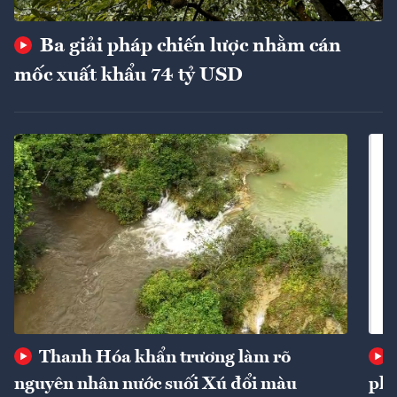
Ba giải pháp chiến lược nhằm cán
mốc xuất khẩu 74 tỷ USD
Thanh Hóa khẩn trương làm rõ
nguyên nhân nước suối Xú đổi màu
phí