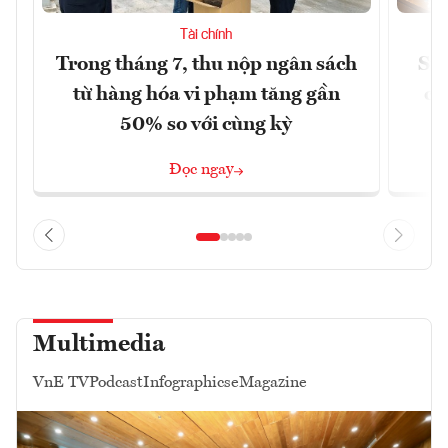
Tài chính
Trong tháng 7, thu nộp ngân sách
Sửa
từ hàng hóa vi phạm tăng gần
ca
50% so với cùng kỳ
Đọc ngay
Multimedia
VnE TV
Podcast
Infographics
eMagazine