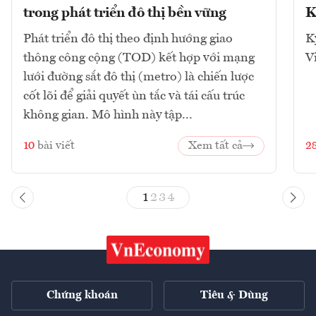
trong phát triển đô thị bền vững
K
Phát triển đô thị theo định hướng giao
K
thông công cộng (TOD) kết hợp với mạng
V
lưới đường sắt đô thị (metro) là chiến lược
cốt lõi để giải quyết ùn tắc và tái cấu trúc
không gian. Mô hình này tập...
10
bài viết
Xem tất cả
2
1
2
3
4
Chứng khoán
Tiêu & Dùng