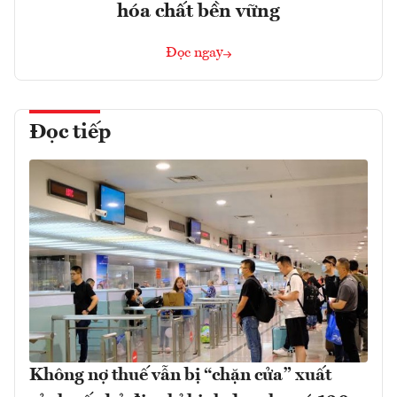
hóa chất bền vững
Đọc ngay
Đọc tiếp
Không nợ thuế vẫn bị “chặn cửa” xuất