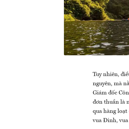
Tuy nhiên, điề
nguyên, mà nằ
Giám đốc Công 
đơn thuần là 
qua hàng loạt 
vua Đinh, vua 