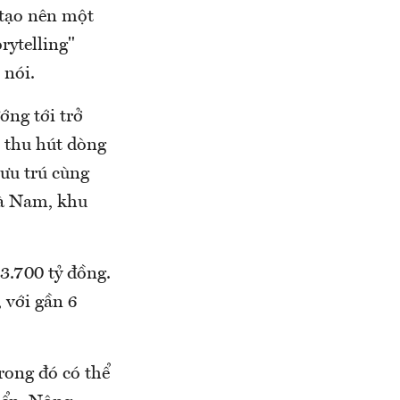
 tạo nên một
rytelling"
 nói.
ng tới trở
 thu hút dòng
lưu trú cùng
Hà Nam, khu
3.700 tỷ đồng.
 với gần 6
rong đó có thể