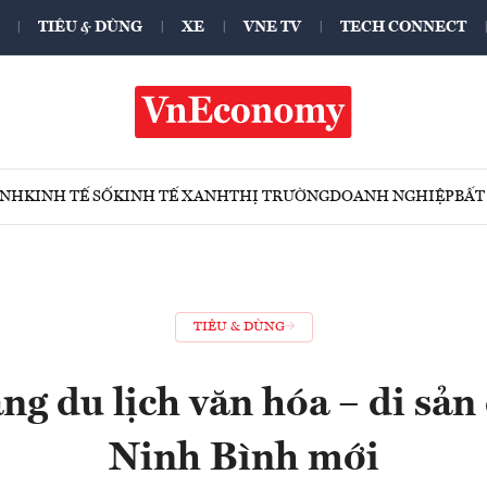
TIÊU & DÙNG
XE
VNE TV
TECH CONNECT
ÍNH
KINH TẾ SỐ
KINH TẾ XANH
THỊ TRƯỜNG
DOANH NGHIỆP
BẤT
TIÊU & DÙNG
g du lịch văn hóa – di sản
Ninh Bình mới