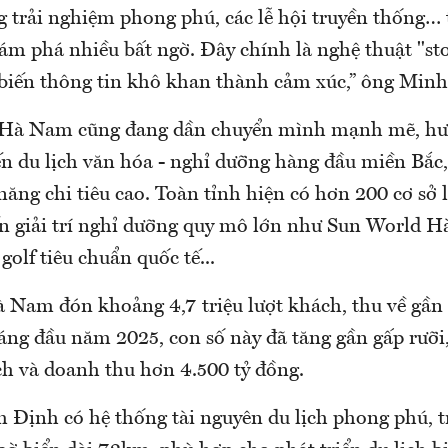
g trải nghiệm phong phú, các lễ hội truyền thống…
ám phá nhiều bất ngờ. Đây chính là nghệ thuật "sto
, biến thông tin khô khan thành cảm xúc,” ông Minh
 Hà Nam cũng đang dần chuyển mình mạnh mẽ, hướ
n du lịch văn hóa - nghỉ dưỡng hàng đầu miền Bắc,
ăng chi tiêu cao. Toàn tỉnh hiện có hơn 200 cơ sở 
n giải trí nghỉ dưỡng quy mô lớn như Sun World 
golf tiêu chuẩn quốc tế...
Nam đón khoảng 4,7 triệu lượt khách, thu về gần 
áng đầu năm 2025, con số này đã tăng gần gấp rưỡi,
ch và doanh thu hơn 4.500 tỷ đồng.
 Định có hệ thống tài nguyên du lịch phong phú, t