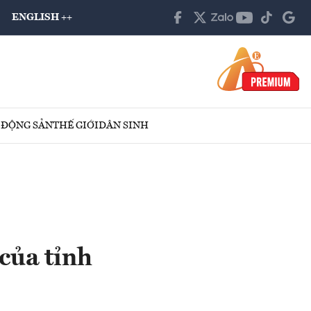
ENGLISH ++
 ĐỘNG SẢN
THẾ GIỚI
DÂN SINH
 của tỉnh