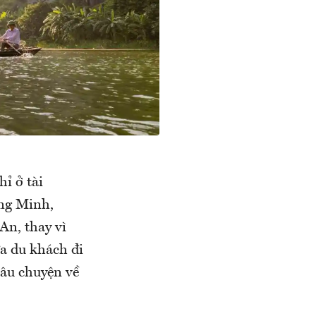
ỉ ở tài
ông Minh,
An, thay vì
a du khách đi
câu chuyện về