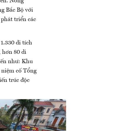
iển. Nông
g Bắc Bộ với
phát triển các
1.330 di tích
, hơn 80 di
 đến như: Khu
u niệm cố Tổng
iến trúc độc