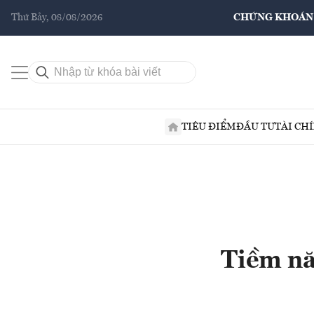
Thứ Bảy, 08/08/2026
CHỨNG KHOÁN
TIÊU ĐIỂM
ĐẦU TƯ
TÀI CH
Tiềm năn