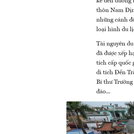
kể đến đường 
thôn Nam Định
những cánh đồ
loại hình du l
Tài nguyên du 
đã được xếp hạ
tích cấp quốc 
di tích Đền T
Bí thư Trường 
đáo...