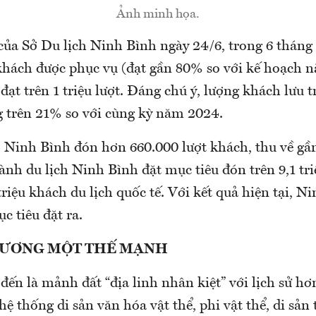
Ảnh minh họa.
của Sở Du lịch Ninh Bình ngày 24/6, trong 6 thán
 khách được phục vụ (đạt gần 80% so với kế hoạch 
đạt trên 1 triệu lượt. Đáng chú ý, lượng khách lưu t
ng trên 21% so với cùng kỳ năm 2024.
, Ninh Bình đón hơn 660.000 lượt khách, thu về gần
nh du lịch Ninh Bình đặt mục tiêu đón trên 9,1 tri
triệu khách du lịch quốc tế. Với kết quả hiện tại, N
c tiêu đặt ra.
HƯƠNG MỘT THẾ MẠNH
đến là mảnh đất “địa linh nhân kiệt” với lịch sử h
ệ thống di sản văn hóa vật thể, phi vật thể, di sản t