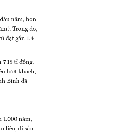
g đầu năm, hơn
năm). Trong đó,
rú đạt gần 1,4
 718 tỉ đồng.
ệu lượt khách,
inh Bình đã
ơn 1.000 năm,
ư liệu, di sản