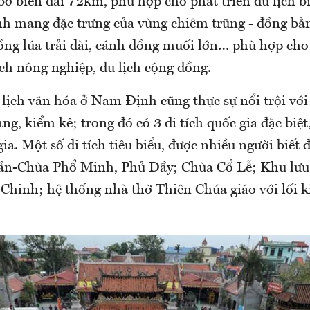
bờ biển dài 72km, phù hợp cho phát triển du lịch b
 mang đặc trưng của vùng chiêm trũng - đồng bằn
ng lúa trải dài, cánh đồng muối lớn… phù hợp cho 
ịch nông nghiệp, du lịch cộng đồng.
lịch văn hóa ở Nam Định cũng thực sự nổi trội với 
ng, kiểm kê; trong đó có 3 di tích quốc gia đặc biệt
gia. Một số di tích tiêu biểu, được nhiều người biết
rần-Chùa Phổ Minh, Phủ Dầy; Chùa Cổ Lễ; Khu lư
Chinh; hệ thống nhà thờ Thiên Chúa giáo với lối k