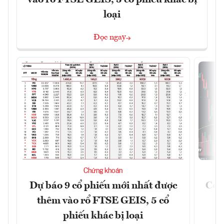
loại
Đọc ngay
Chứng khoán
Dự báo 9 cổ phiếu mới nhất được
Có t
thêm vào rổ FTSE GEIS, 5 cổ
phiếu khác bị loại