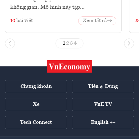
không gian. Mô hình này tập...
10
bài viết
Xem tất cả
2
1
2
3
4
Chứng khoán
Tiêu & Dùng
Xe
VnE TV
Tech Connect
English ++