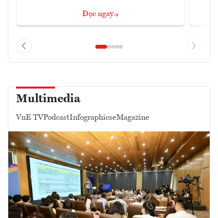
Đọc ngay
Multimedia
VnE TV
Podcast
Infographics
eMagazine