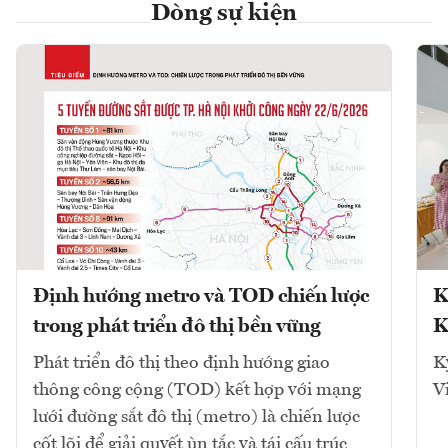
Dòng sự kiện
Định hướng metro và TOD chiến lược
K
trong phát triển đô thị bền vững
K
Phát triển đô thị theo định hướng giao
K
thông công cộng (TOD) kết hợp với mạng
V
lưới đường sắt đô thị (metro) là chiến lược
cốt lõi để giải quyết ùn tắc và tái cấu trúc