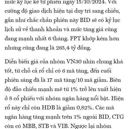
mức kỷ lục kể từ phiên ngày 15/10/2024. Với
cường độ giao dịch hiện tại duy trì sang chiều,
gần như chắc chắn phiên này BID sẽ có kỷ lục
lịch sử về thanh khoản và mức tăng giá cũng
đang mạnh nhất 6 tháng. FPT khớp kém hơn
nhưng cũng đang là 265,4 tỷ đồng.
Diễn biến giá của nhóm VN30 nhìn chung khá
tốt, từ chỗ cả rổ chỉ có 6 mã tăng, đến cuối
phiên sáng đã là 17 mã tăng/10 mã giảm. Biên
độ đảo chiều mạnh mẽ từ 1% trở lên xuất hiện
ở 8 cổ phiếu với nhóm ngân hàng nổi bật. Hiện
rổ này chỉ còn HDB là giảm 0,82%. Các mã
ngân hàng tăng mạnh trên 1% ngoài BID, CTG
còn có MBB, STB và VIB. Ngược lại nhóm