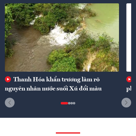
Thanh Hóa khẩn trương làm rõ
nguyên nhân nước suối Xú đổi màu
phí