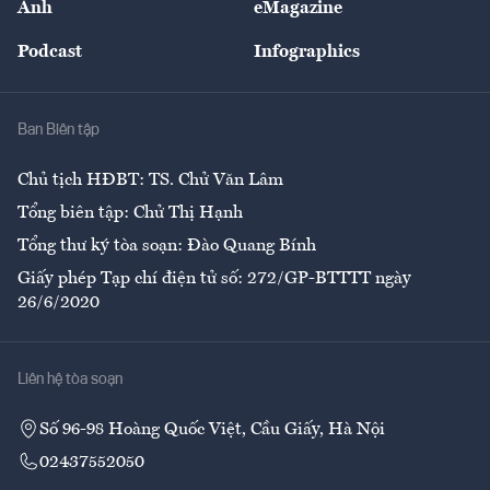
Ảnh
eMagazine
Đẹp +
An sinh
Podcast
Infographics
Giải trí
Y tế
Nhà
Ban Biên tập
Ẩm thực
Chủ tịch HĐBT: TS. Chử Văn Lâm
Tổng biên tập: Chử Thị Hạnh
Tổng thư ký tòa soạn: Đào Quang Bính
Giấy phép Tạp chí điện tử số: 272/GP-BTTTT ngày
26/6/2020
Liên hệ tòa soạn
Số 96-98 Hoàng Quốc Việt, Cầu Giấy, Hà Nội
02437552050