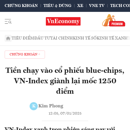
CHỨNG KHOÁN
TIÊU & DÙNG
XE
VNE TV
TECH CO
TIÊU ĐIỂM
ĐẦU TƯ
TÀI CHÍNH
KINH TẾ SỐ
KINH TẾ XANH
CHỨNG KHOÁN
Tiền chạy vào cổ phiếu blue-chips,
VN-Index giành lại mốc 1250
điểm
Kim Phong
K
12:05, 07/01/2025
VN-Index xanh trọn phiên sáng nay với