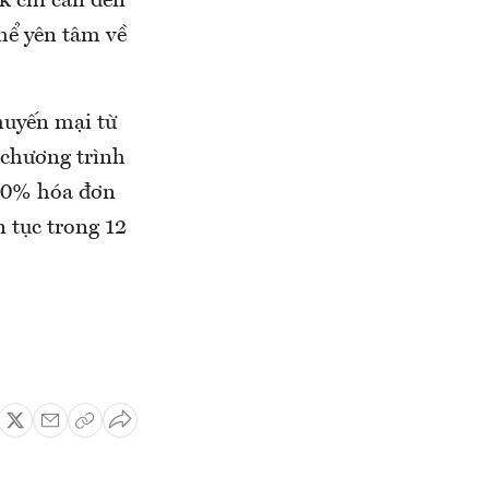
k chỉ cần đến
hể yên tâm về
huyến mại từ
 chương trình
 10% hóa đơn
n tục trong 12