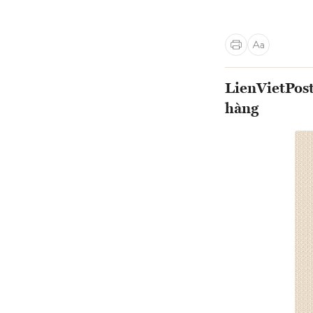
LienVietPost
hàng