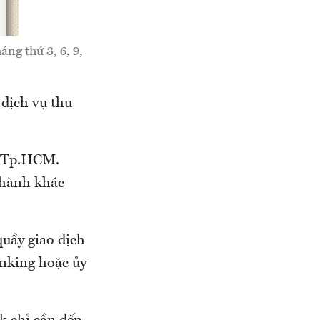
ng thứ 3, 6, 9,
 dịch vụ thu
ại Tp.HCM.
 thành khác
quầy giao dịch
nking hoặc ủy