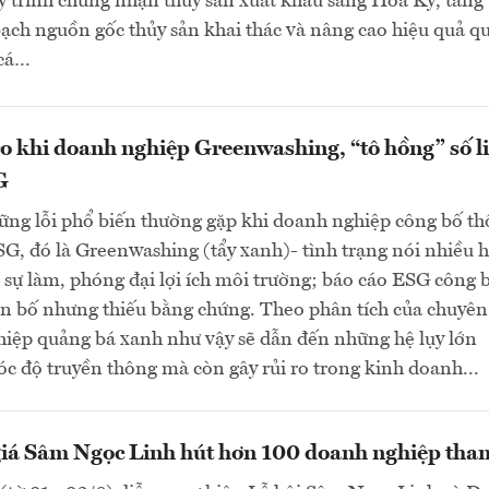
 trình chứng nhận thủy sản xuất khẩu sang Hoa Kỳ, tăng
ch nguồn gốc thủy sản khai thác và nâng cao hiệu quả qu
 cá…
o khi doanh nghiệp Greenwashing, “tô hồng” số l
G
ững lỗi phổ biến thường gặp khi doanh nghiệp công bố t
SG, đó là Greenwashing (tẩy xanh)- tình trạng nói nhiều 
 sự làm, phóng đại lợi ích môi trường; báo cáo ESG công 
ên bố nhưng thiếu bằng chứng. Theo phân tích của chuyên 
hiệp quảng bá xanh như vậy sẽ dẫn đến những hệ lụy lớn
óc độ truyền thông mà còn gây rủi ro trong kinh doanh...
giá Sâm Ngọc Linh hút hơn 100 doanh nghiệp tha