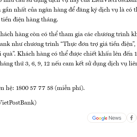
 nhu cầu sử dụng dịch vụ này của LienVietPostBan
 gần nhất của ngân hàng để đăng ký dịch vụ là có t
ộ tiền điện hàng tháng.
hách hàng còn có thể tham gia các chương trình k
ank như chương trình “Thực đơn trợ giá tiền điện”,
i quà”. Khách hàng có thể được chiết khấu lên đến
tháng thứ 3, 6, 9, 12 nếu cam kết sử dụng dịch vụ liê
ên hệ: 1800 57 77 58 (miễn phí).
VietPostBank)