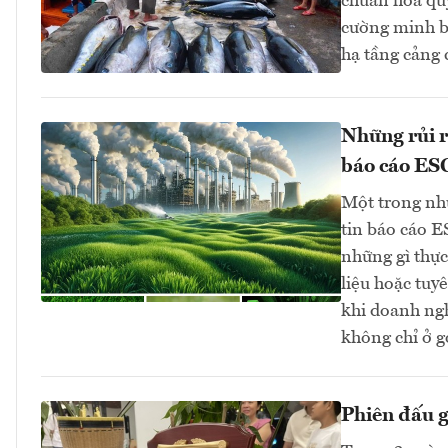
chuẩn hóa quy
cường minh bạ
hạ tầng cảng
Những rủi r
báo cáo ES
Một trong nh
tin báo cáo E
những gì thực
liệu hoặc tuy
khi doanh ng
không chỉ ở g
Phiên đấu 