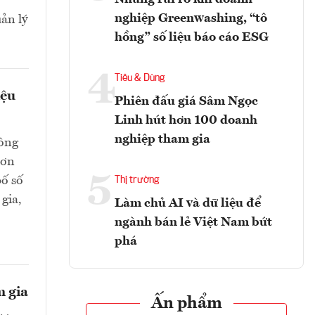
nghiệp Greenwashing, “tô
ản lý
hồng” số liệu báo cáo ESG
4
Tiêu & Dùng
iệu
Phiên đấu giá Sâm Ngọc
Linh hút hơn 100 doanh
nghiệp tham gia
hông
hơn
5
bố số
Thị trường
gia,
Làm chủ AI và dữ liệu để
ngành bán lẻ Việt Nam bứt
phá
m gia
Ấn phẩm