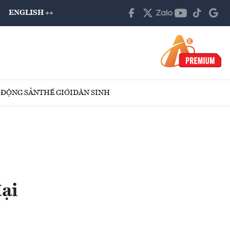
ENGLISH ++
 ĐỘNG SẢN
THẾ GIỚI
DÂN SINH
đại