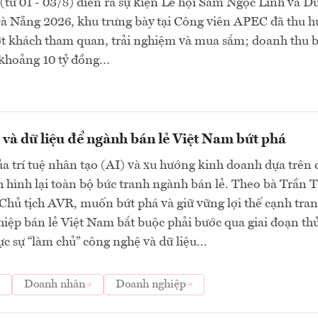
(từ 01 - 03/8) diễn ra sự kiện Lễ hội Sâm Ngọc Linh và D
Đà Nẵng 2026, khu trưng bày tại Công viên APEC đã thu h
ợt khách tham quan, trải nghiệm và mua sắm; doanh thu 
khoảng 10 tỷ đồng...
và dữ liệu để ngành bán lẻ Việt Nam bứt phá
a trí tuệ nhân tạo (AI) và xu hướng kinh doanh dựa trên 
h hình lại toàn bộ bức tranh ngành bán lẻ. Theo bà Trần T
hủ tịch AVR, muốn bứt phá và giữ vững lợi thế cạnh tran
iệp bán lẻ Việt Nam bắt buộc phải bước qua giai đoạn th
c sự “làm chủ” công nghệ và dữ liệu...
Doanh nhân
Doanh nghiệp