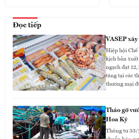
Đọc tiếp
VASEP xây 
Hiệp hội Chế
kịch bản xuất
ngạch đạt 12,
tăng tại các 
thương mại đ
Tháo gỡ vướ
Hoa Kỳ
Thông tư 33