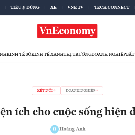
TIÊU & DÙNG
XE
VNE TV
TECH CONNECT
ÍNH
KINH TẾ SỐ
KINH TẾ XANH
THỊ TRƯỜNG
DOANH NGHIỆP
BẤT
KẾT NỐI
DOANH NGHIỆP
ện ích cho cuộc sống hiện 
Hoàng Anh
H