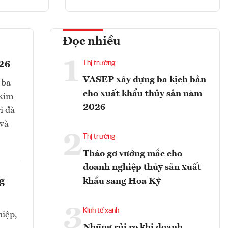
Đọc nhiều
1
026
Thị trường
VASEP xây dựng ba kịch bản
 ba
cho xuất khẩu thủy sản năm
 kim
2026
ì đà
 và
2
Thị trường
Tháo gỡ vướng mắc cho
doanh nghiệp thủy sản xuất
g
khẩu sang Hoa Kỳ
3
Kinh tế xanh
iệp,
Những rủi ro khi doanh