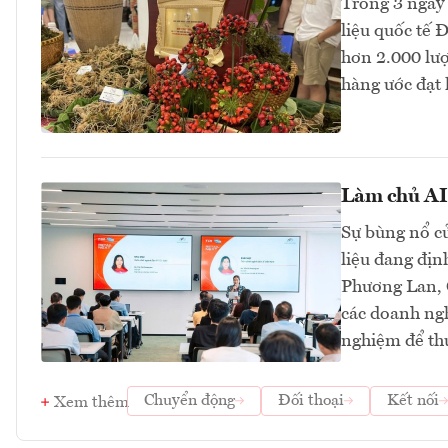
Trong 3 ngày 
liệu quốc tế 
hơn 2.000 lư
hàng ước đạt 
Làm chủ AI 
Sự bùng nổ củ
liệu đang địn
Phương Lan, C
các doanh ngh
nghiệm để thự
Chuyển động
Đối thoại
Kết nối
Xem thêm