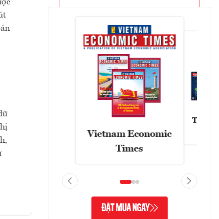
ược
út
bán
dữ
Tạp chí
hị
Vietnam Economic
h,
Times
ử
ĐẶT MUA NGAY