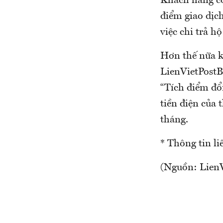
Khách hàng có
điểm giao dịch
việc chi trả h
Hơn thế nữa k
LienVietPostB
“Tích điểm đổ
tiền điện của 
tháng.
* Thông tin li
(Nguồn: Lien