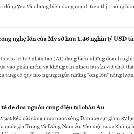
giá đồng yên và những biến động mạnh trên thị trường hà
công nghệ lớn của Mỹ sở hữu 1,46 nghìn tỷ USD tà
tư vào trí tuệ nhân tạo (AI) đang biến những doanh nghi
ựa vào phần mềm và không cần nhiều tài sản vật chất th
 hạ tầng có quy mô ngang ngửa những “ông lớn” năng lượn
 tệ đe dọa nguồn cung điện tại châu Âu
y gắt kéo dài cùng mực nước sông Danube sụt giảm kỷ lụ
ều quốc gia Trung và Đông Nam Âu vào một cuộc khủng 