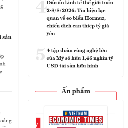
4
Dấu ấn kinh tế thế giới tuần
ng
2-8/8/2026: Tín hiệu lạc
quan về eo biển Hormuz,
chiến dịch can thiệp tỷ giá
yên
i sản
5
4 tập đoàn công nghệ lớn
ệp
của Mỹ sở hữu 1,46 nghìn tỷ
ành
USD tài sản hữu hình
g
Ấn phẩm
c
hoảng