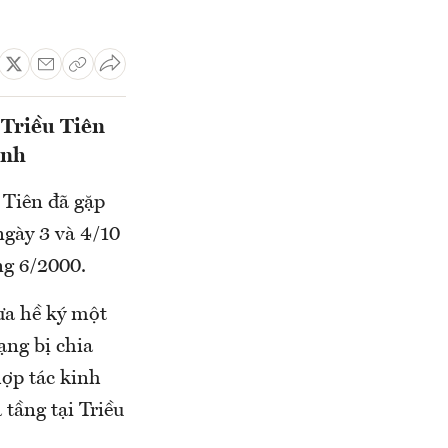
Triều Tiên
ỉnh
Tiên đã gặp
gày 3 và 4/10
ng 6/2000.
ưa hề ký một
ạng bị chia
hợp tác kinh
 tầng tại Triều