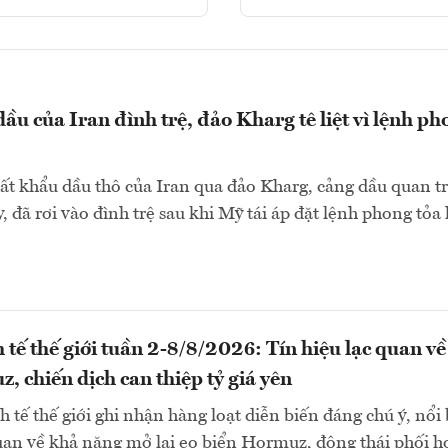
ầu của Iran đình trệ, đảo Kharg tê liệt vì lệnh ph
ất khẩu dầu thô của Iran qua đảo Kharg, cảng dầu quan t
, đã rơi vào đình trệ sau khi Mỹ tái áp đặt lệnh phong tỏa 
 tế thế giới tuần 2-8/8/2026: Tín hiệu lạc quan về
, chiến dịch can thiệp tỷ giá yên
 tế thế giới ghi nhận hàng loạt diễn biến đáng chú ý, nổi 
quan về khả năng mở lại eo biển Hormuz, động thái phối h