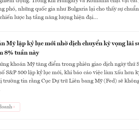
ghiêm trọng. Trong khi Hungary và Romania chật vật cắt
ng phó, những quốc gia như Bulgaria lại cho thấy sự chuẩn
 chiến lược hạ tầng năng lượng hiện đại…
 Mỹ lập kỷ lục mới nhờ dịch chuyển kỳ vọng lãi s
m 8% tuần này
ứng khoán Mỹ tăng điểm trong phiên giao dịch ngày thứ 
ỉ số S&P 500 lập kỷ lục mới, khi báo cáo việc làm xấu hơn k
ị trường tin rằng Cục Dự trữ Liên bang Mỹ (Fed) sẽ khôn
.
doanh