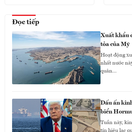
Đọc tiếp
Xuất khẩu d
tỏa của Mỹ
Hoạt động xu
nhất nước này
quân...
Dấu ấn kinh
biển Hormuz
Tuần này, kinh
tín hiệu lạc 