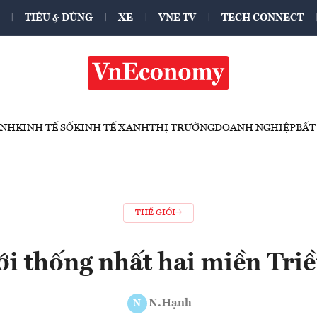
TIÊU & DÙNG
XE
VNE TV
TECH CONNECT
ÍNH
KINH TẾ SỐ
KINH TẾ XANH
THỊ TRƯỜNG
DOANH NGHIỆP
BẤT
THẾ GIỚI
ới thống nhất hai miền Tri
N.Hạnh
N