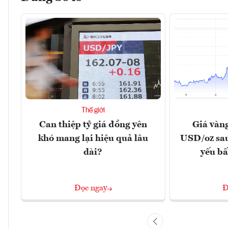
Thế giới
Can thiệp tỷ giá đồng yên
Giá vàn
khó mang lại hiệu quả lâu
USD/oz sau
dài?
yếu bấ
Đọc ngay
Đ