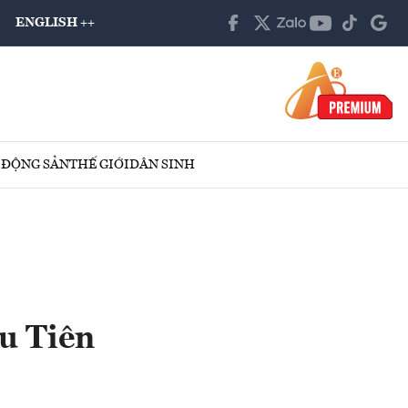
ENGLISH ++
 ĐỘNG SẢN
THẾ GIỚI
DÂN SINH
ều Tiên