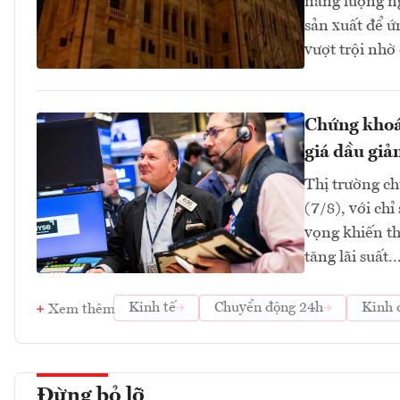
năng lượng n
sản xuất để ứ
vượt trội nhờ
Chứng khoán
giá dầu giả
Thị trường ch
(7/8), với ch
vọng khiến th
tăng lãi suất..
Kinh tế
Chuyển động 24h
Kinh 
Xem thêm
Đừng bỏ lỡ