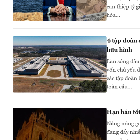
can thiệp tỷ 
hóa...
4 tập đoàn 
hữu hình
Làn sóng đầu 
vốn chủ yếu d
các tập đoàn
toàn cầu...
Hạn hán tồi
Nắng nóng ga
đang đẩy nhi