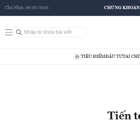
Chủ Nhật, 09/08/2026
CHỨNG KHOÁN
TIÊU ĐIỂM
ĐẦU TƯ
TÀI CH
Tiến t