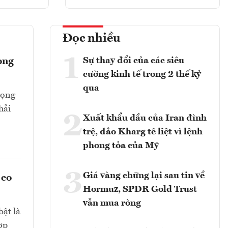
Đọc nhiều
1
Sự thay đổi của các siêu
ong
cường kinh tế trong 2 thế kỷ
qua
rọng
hải
2
Xuất khẩu dầu của Iran đình
trệ, đảo Kharg tê liệt vì lệnh
phong tỏa của Mỹ
3
Giá vàng chững lại sau tin về
 eo
Hormuz, SPDR Gold Trust
vẫn mua ròng
bật là
ợp