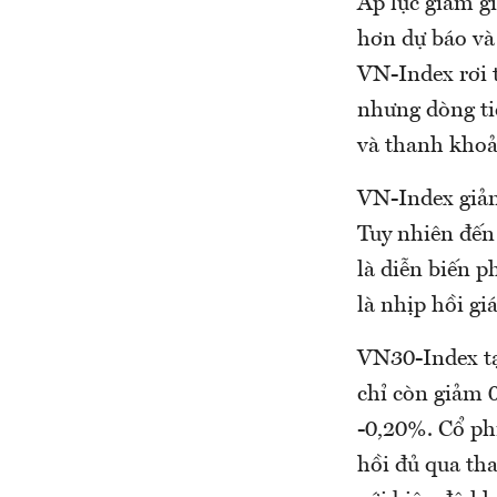
Áp lực giảm gi
hơn dự báo và 
VN-Index rơi t
nhưng dòng ti
và thanh khoả
VN-Index giảm
Tuy nhiên đến
là diễn biến p
là nhịp hồi gi
VN30-Index tạ
chỉ còn giảm 
-0,20%. Cổ ph
hồi đủ qua tha