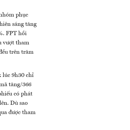
 nhóm phục
phiên sáng tăng
%. FPT hồi
u vượt tham
đều trên trăm
 lúc 9h30 chỉ
 mã tăng/366
hiếu có phát
lên. Dù sao
 qua được tham