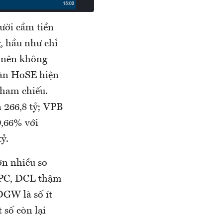
gười cầm tiền
, hầu như chỉ
u nên không
Sàn HoSE hiện
tham chiếu.
 266,8 tỷ; VPB
0,66% với
ỷ.
ơn nhiều so
APC, DCL thậm
DGW là số ít
 số còn lại