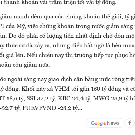
ới thanh khoản vài trăm triệu tới vài tỷ đồng.
 giảm mạnh đêm qua của chứng khoán thế giới, tỷ g
PI của Mỹ, việc chứng khoán trong nước giảm sáng 
n. Do đó phải có lượng tiền nhất định chờ đón mộ
y thực sự đã xảy ra, nhưng điều bất ngờ là bên mua
uổi giá lên. Nếu chiều nay thị trường tiếp tục phục h
hoản còn giảm nữa.
ớc ngoài sáng nay giao dịch cân bằng mức ròng tr
tỷ đồng. Khối này xả VHM tới gần 160 tỷ đồng và
SBT 58,6 tỷ, SSI 37,2 tỷ, KBC 24,4 tỷ, MWG 23,9 tỷ 
 -32,7 tỷ, FUEVFVND -28,2 tỷ…