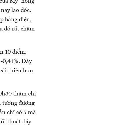
I của Mỹ “nóng”
nay lao dốc.
ập bảng điện,
u đó rất chậm
n 10 điểm.
 -0,41%. Đây
cải thiện hơn
10h30 thậm chí
ểm tương đương
ẫn chỉ có 5 mã
ồi thoát đáy