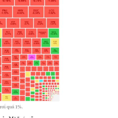
rơi quá 1%.