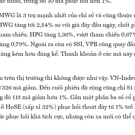
hác nhau, trong đó 10 mã phục hồi hơn 1%.
MWG là 3 trụ mạnh nhất của chỉ số và cũng thuộc
MWG tăng tới 2,54% so với giá đáy đầu ngày, chốt 
tham chiếu. HPG tăng 1,36%, vượt tham chiếu 0,67
ăng 0,79%. Ngoài ra còn có SSI, VPB cũng quay đầ
tăng kém hơn đáng kể. Thanh khoản ở các mã này 
u trên thị trường thì không được như vậy. VN-Index
/326 mã giảm. Đến cuối phiên độ rộng cũng chỉ 81
g đó 115 mã giảm hơn 1%. Gần một phần ba số cổ p
 ở HoSE (xấp xỉ 32%) phục hồi thoát đáy từ 1% trở 
ức phục hồi khá tích cực, nhưng còn xa mới có thể