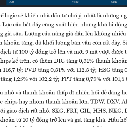
ề logic sẽ khiến nhà đầu tư chú ý, nhất là những n
 Lực cầu bắt đáy cũng xuất hiện nhưng khá bị động
g giá sâu. Lượng cầu nâng giá dần lên không nhiề
h khoản tăng, dù khối lượng bán vẫn còn rất dày. 
dịch từ 100 tỷ đồng trở lên và mới 9 mã vượt được 
chips kể trên, có thêm DIG tăng 0,31% thanh khoản
i 116,7 tỷ; PVD tăng 0,31% với 112,3 tỷ; HSG tăng 
tăng 1,25% với 102,2 tỷ; FPT tăng 0,79% với 101,5 t
 nhỏ và thanh khoản thấp dĩ nhiên hồi dễ dàng h
lue-chips hay nhóm thanh khoản lớn. TDW, DXV, 
 với giao dịch rất nhỏ. SKG, FRT, GIL, HHS, NKG, 
khoản từ 10 tỷ đồng trở lên và giá tăng khá. Hầu hết