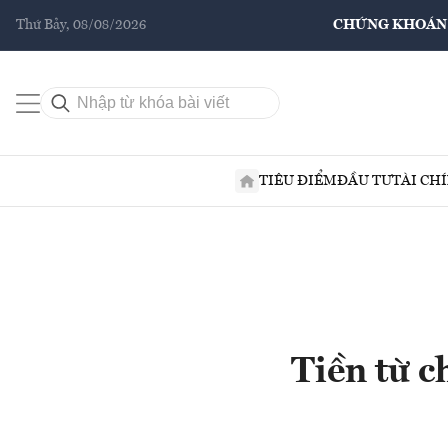
Thứ Bảy, 08/08/2026
CHỨNG KHOÁN
TIÊU ĐIỂM
ĐẦU TƯ
TÀI CH
Tiền từ c