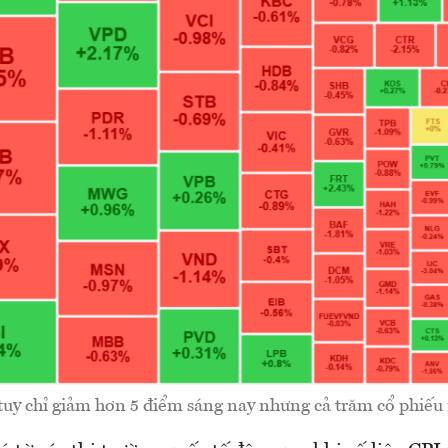
uy chỉ giảm hơn 5 điểm sáng nay nhưng cả trăm cổ phiếu 