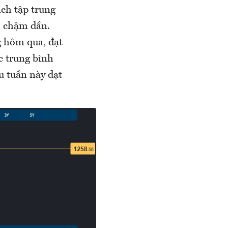
ịch tập trung
đó chậm dần.
g hôm qua, đạt
c trung bình
u tuần này đạt