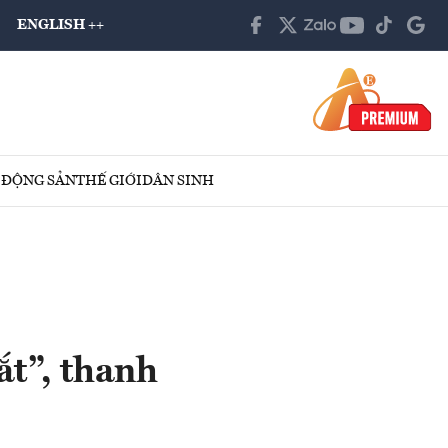
ENGLISH ++
 ĐỘNG SẢN
THẾ GIỚI
DÂN SINH
ắt”, thanh