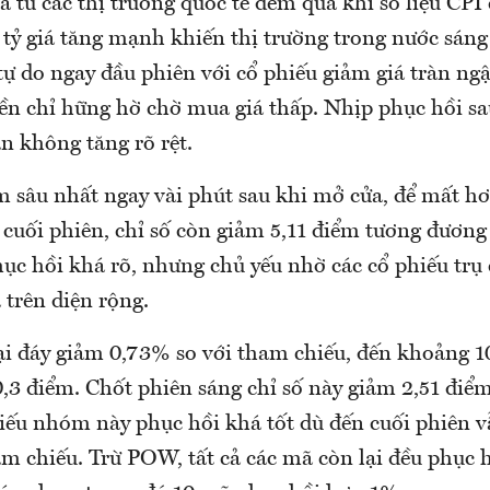
á từ các thị trường quốc tế đêm qua khi số liệu CP
tỷ giá tăng mạnh khiến thị trường trong nước sáng 
ự do ngay đầu phiên với cổ phiếu giảm giá tràn ng
ền chỉ hững hờ chờ mua giá thấp. Nhịp phục hồi sa
n không tăng rõ rệt.
 sâu nhất ngay vài phút sau khi mở cửa, để mất hơ
 cuối phiên, chỉ số còn giảm 5,11 điểm tương đương
hục hồi khá rõ, nhưng chủ yếu nhờ các cổ phiếu trụ 
á trên diện rộng.
i đáy giảm 0,73% so với tham chiếu, đến khoảng 
0,3 điểm. Chốt phiên sáng chỉ số này giảm 2,51 đi
iếu nhóm này phục hồi khá tốt dù đến cuối phiên v
m chiếu. Trừ POW, tất cả các mã còn lại đều phục h