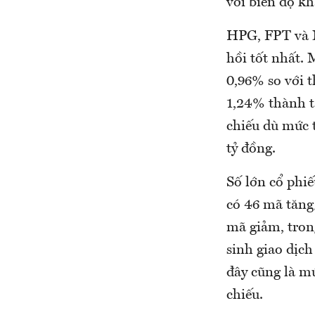
với biên độ k
HPG, FPT và 
hồi tốt nhất. 
0,96% so với 
1,24% thành t
chiếu dù mức 
tỷ đồng.
Số lớn cổ phiế
có 46 mã tăng
mã giảm, tron
sinh giao dịch
đây cũng là m
chiếu.