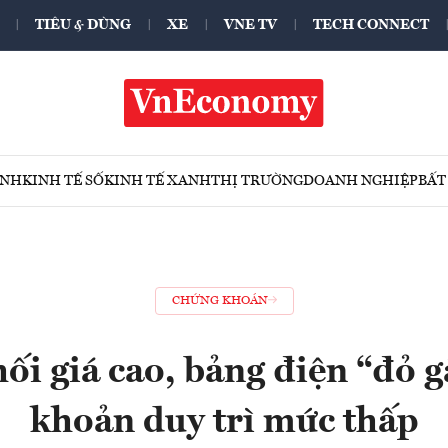
TIÊU & DÙNG
XE
VNE TV
TECH CONNECT
ÍNH
KINH TẾ SỐ
KINH TẾ XANH
THỊ TRƯỜNG
DOANH NGHIỆP
BẤT
CHỨNG KHOÁN
hối giá cao, bảng điện “đỏ g
khoản duy trì mức thấp