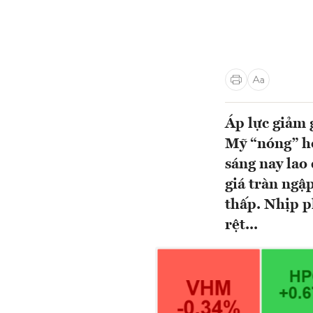
Áp lực giảm 
Mỹ “nóng” hơ
sáng nay lao
giá tràn ngậ
thấp. Nhịp p
rệt...