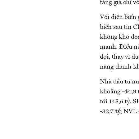
tăng giá chỉ v
Với diễn biến
biến sau tin C
không khó đoá
mạnh. Điều nà
đợi, thay vì đ
năng thanh k
Nhà đầu tư nư
khoảng -44,9 
tới 148,6 tỷ. 
-32,7 tỷ, NVL