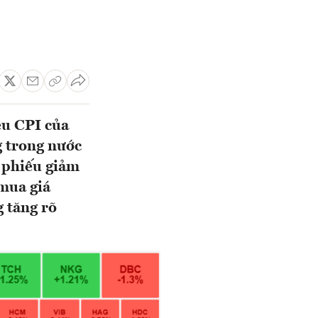
ệu CPI của
g trong nước
ổ phiếu giảm
 mua giá
 tăng rõ