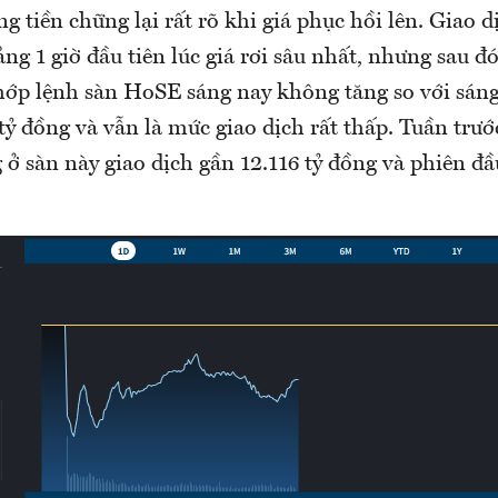
 tiền chững lại rất rõ khi giá phục hồi lên. Giao d
ng 1 giờ đầu tiên lúc giá rơi sâu nhất, nhưng sau 
khớp lệnh sàn HoSE sáng nay không tăng so với sán
ỷ đồng và vẫn là mức giao dịch rất thấp. Tuần trướ
 ở sàn này giao dịch gần 12.116 tỷ đồng và phiên đầ