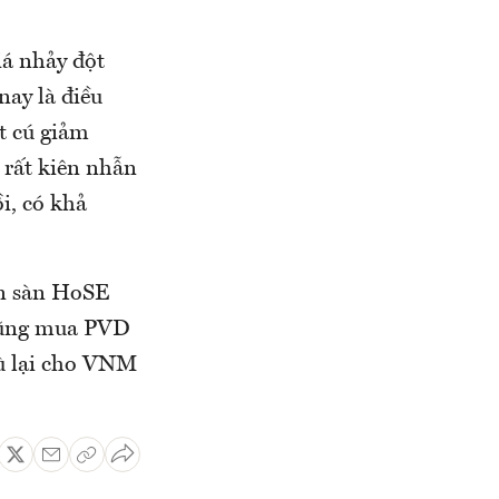
iá nhảy đột
nay là điều
t cú giảm
 rất kiên nhẫn
ồi, có khả
ên sàn HoSE
 cũng mua PVD
bù lại cho VNM