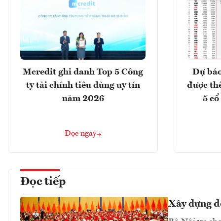
Mcredit ghi danh Top 5 Công
Dự báo
ty tài chính tiêu dùng uy tín
được th
năm 2026
5 cổ
Đọc ngay
Đọc tiếp
Xây dựng đồ