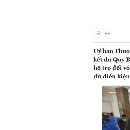
Uỷ ban Thườn
kết dư Quỹ B
hỗ trợ đối v
đủ điều kiệ