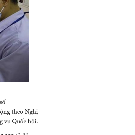
số
động theo Nghị
 vụ Quốc hội.