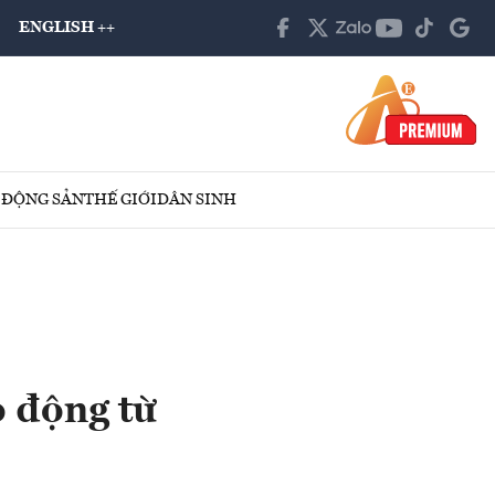
ENGLISH ++
 ĐỘNG SẢN
THẾ GIỚI
DÂN SINH
o động từ