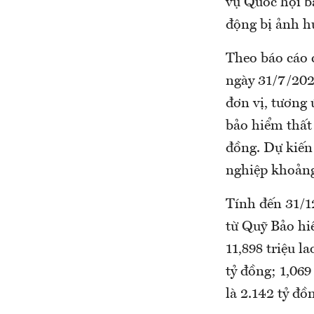
vụ Quốc hội b
động bị ảnh h
Theo báo cáo 
ngày 31/7/202
đơn vị, tương 
bảo hiểm thất
đồng. Dự kiến
nghiệp khoảng
Tính đến 31/12
từ Quỹ Bảo hiể
11,898 triệu l
tỷ đồng; 1,069
là 2.142 tỷ đồ