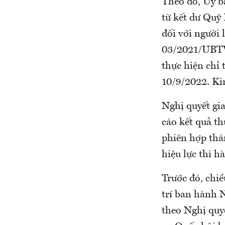
Theo đó, Uỷ b
từ kết dư Quỹ 
đối với người
03/2021/UBTV
thực hiện chỉ
10/9/2022. Kin
Nghị quyết gia
cáo kết quả t
phiên hợp thá
hiệu lực thi h
Trước đó, chi
trí ban hành N
theo Nghị qu