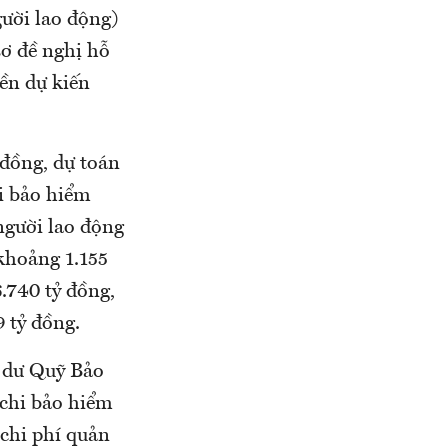
gười lao động)
sơ đề nghị hỗ
iền dự kiến
 đồng, dự toán
i bảo hiểm
 người lao động
 khoảng 1.155
.740 tỷ đồng,
 tỷ đồng.
t dư Quỹ Bảo
 chi bảo hiểm
 chi phí quản