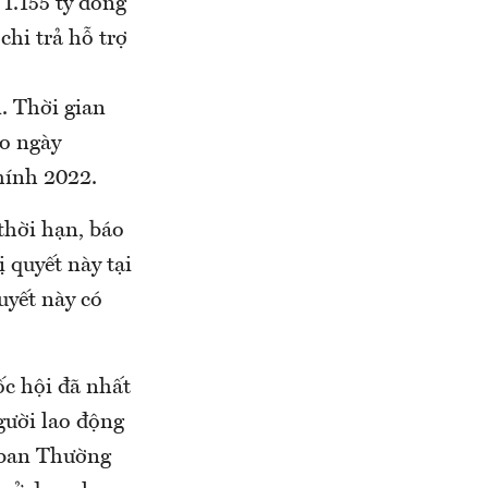
1.155 tỷ đồng
chi trả hỗ trợ
 Thời gian
ào ngày
hính 2022.
thời hạn, báo
quyết này tại
yết này có
ốc hội đã nhất
người lao động
 ban Thường