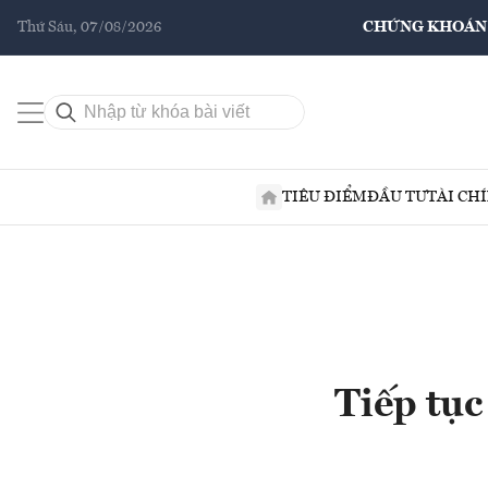
Thứ Sáu, 07/08/2026
CHỨNG KHOÁN
TIÊU ĐIỂM
ĐẦU TƯ
TÀI CH
Tiếp tục