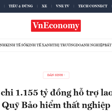
TIÊU & DÙNG
XE
VNE TV
TECH CONNECT
ÍNH
KINH TẾ SỐ
KINH TẾ XANH
THỊ TRƯỜNG
DOANH NGHIỆP
BẤT
DÂN SINH
 chi 1.155 tỷ đồng hỗ trợ la
Quỹ Bảo hiểm thất nghiệp