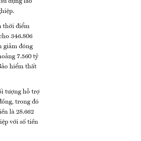
 sử dụng lao
hiệp.
n thời điểm
 cho 346.806
nh giảm đóng
hoảng 7.560 tỷ
Bảo hiểm thất
ối tượng hỗ trợ
 đồng, trong đó
iền là 28.662
ệp với số tiền