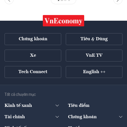
Chứng khoán
Tiêu & Dùng
Xe
VnE TV
Tech Connect
English ++
Tất cả chuyên mục
Kinh tế xanh
Tiêu điểm
Chuyển động xanh
Tài chính
Chứng khoán
Pháp lý
Ngân hàng
Doanh nghiệp niêm yết