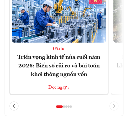
Đầu tư
Triển vọng kinh tế nửa cuối năm
Bộ
2026: Biến số rủi ro và bài toán
khối
khơi thông nguồn vốn
Đọc ngay