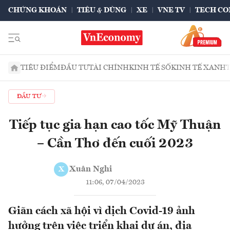
CHỨNG KHOÁN
TIÊU & DÙNG
XE
VNE TV
TECH CO
TIÊU ĐIỂM
ĐẦU TƯ
TÀI CHÍNH
KINH TẾ SỐ
KINH TẾ XANH
ĐẦU TƯ
Tiếp tục gia hạn cao tốc Mỹ Thuận
– Cần Thơ đến cuối 2023
Xuân Nghi
X
11:06, 07/04/2023
Giãn cách xã hội vì dịch Covid-19 ảnh
hưởng trên việc triển khai dự án, địa