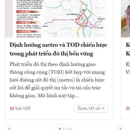
Định hướng metro và TOD chiến lược
K
trong phát triển đô thị bền vững
K
Phát triển đô thị theo định hướng giao
K
thông công cộng (TOD) kết hợp với mạng
V
lưới đường sắt đô thị (metro) là chiến lược
cốt lõi để giải quyết ùn tắc và tái cấu trúc
không gian. Mô hình này tập...
10
bài viết
Xem tất cả
2
1
2
3
4