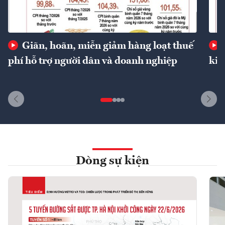
Giãn, hoãn, miễn giảm hàng loạt thuế
phí hỗ trợ người dân và doanh nghiệp
kin
Dòng sự kiện