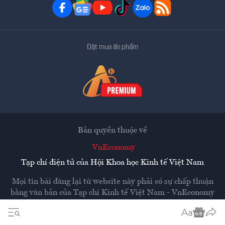
Đặt mua ấn phẩm
Bản quyền thuộc về
VnEconomy
Tạp chí điện tử của Hội Khoa học Kinh tế Việt Nam
Mọi tin bài đăng lại từ website này phải có sự chấp thuận
bằng văn bản của
Tạp chí Kinh tế Việt Nam - VnEconomy
Các trang liên kết ra ngoài sẽ được mở ra ở cửa sổ mới.
VnEconomy không chịu trách nhiệm nội dung các trang