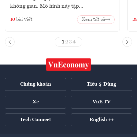
không gian. Mô hình này tập...
10
bài viết
Xem tất cả
2
1
2
3
4
Chứng khoán
Tiêu & Dùng
Xe
VnE TV
Tech Connect
English ++