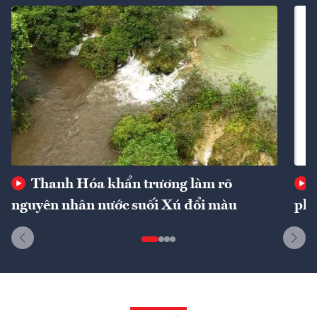
Thanh Hóa khẩn trương làm rõ
nguyên nhân nước suối Xú đổi màu
phí