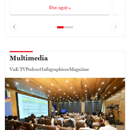
Đọc ngay
Multimedia
VnE TV
Podcast
Infographics
eMagazine