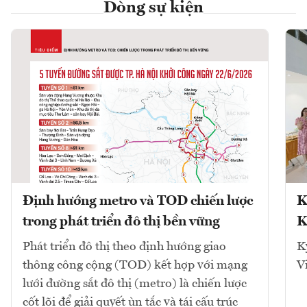
Dòng sự kiện
Định hướng metro và TOD chiến lược
K
trong phát triển đô thị bền vững
K
Phát triển đô thị theo định hướng giao
K
thông công cộng (TOD) kết hợp với mạng
V
lưới đường sắt đô thị (metro) là chiến lược
cốt lõi để giải quyết ùn tắc và tái cấu trúc