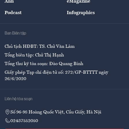
Ảnh
eMagazine
Đẹp +
An sinh
Podcast
Infographics
Giải trí
Y tế
Nhà
Ban Biên tập
Ẩm thực
Chủ tịch HĐBT: TS. Chử Văn Lâm
Tổng biên tập: Chử Thị Hạnh
Tổng thư ký tòa soạn: Đào Quang Bính
Giấy phép Tạp chí điện tử số: 272/GP-BTTTT ngày
26/6/2020
Liên hệ tòa soạn
Số 96-98 Hoàng Quốc Việt, Cầu Giấy, Hà Nội
02437552050