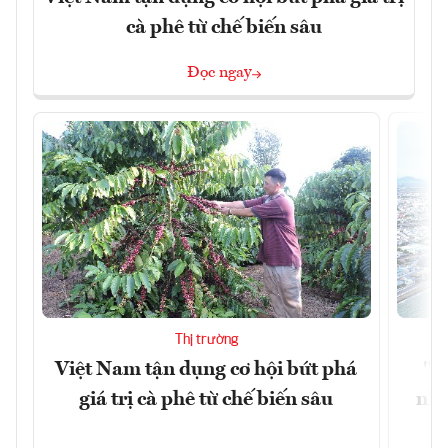
cà phê từ chế biến sâu
Đọc ngay
Thị trường
Việt Nam tận dụng cơ hội bứt phá
"H
giá trị cà phê từ chế biến sâu
nhì