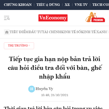
CHỨNG KHOÁN
TIÊU & DÙNG
XE
VNE TV
TECH CO
TIÊU ĐIỂM
ĐẦU TƯ
TÀI CHÍNH
KINH TẾ SỐ
KINH TẾ XANH
THỊ TRƯỜNG
Tiếp tục gia hạn nộp bản trả lời
câu hỏi điều tra đối với bàn, ghế
nhập khẩu
Huyền Vy
H
18:49, 25/10/2021
Thời gian trả lời bản câu hỏi trong vụ việc