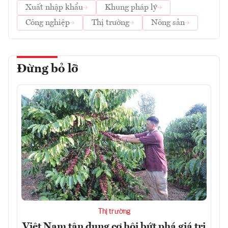
Xuất nhập khẩu
Khung pháp lý
Công nghiệp
Thị trường
Nông sản
Đừng bỏ lỡ
Thị trường
Việt Nam tận dụng cơ hội bứt phá giá trị