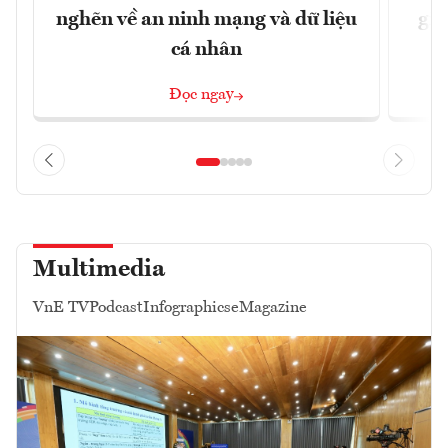
nghẽn về an ninh mạng và dữ liệu
gia
cá nhân
Đọc ngay
Multimedia
VnE TV
Podcast
Infographics
eMagazine