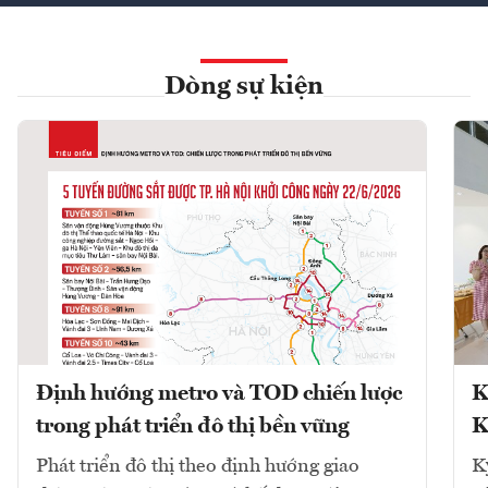
Dòng sự kiện
Định hướng metro và TOD chiến lược
K
trong phát triển đô thị bền vững
K
Phát triển đô thị theo định hướng giao
K