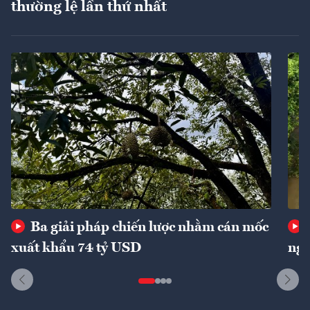
thường lệ lần thứ nhất
Ba giải pháp chiến lược nhằm cán mốc
xuất khẩu 74 tỷ USD
ngu