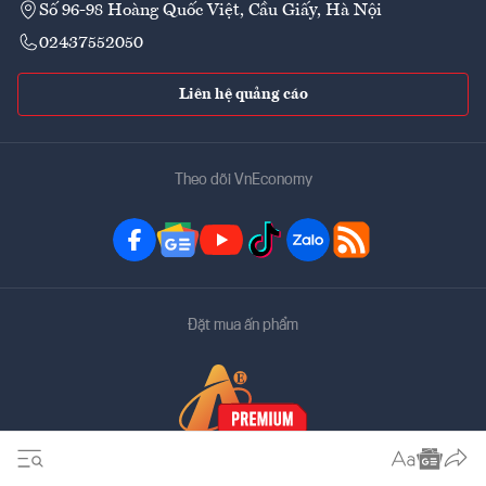
Số 96-98 Hoàng Quốc Việt, Cầu Giấy, Hà Nội
02437552050
Liên hệ quảng cáo
Theo dõi VnEconomy
Đặt mua ấn phẩm