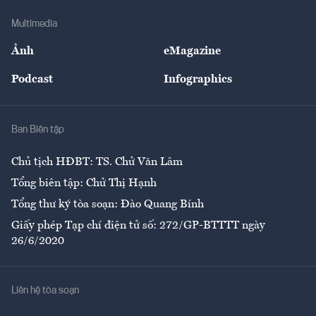
Doanh nghiệp
Địa phương
Thị trường
Bảo hiểm
Multimedia
Sự kiện
Nhân lực
Ảnh
eMagazine
Đẹp +
An sinh
Podcast
Infographics
Giải trí
Y tế
Nhà
Ban Biên tập
Ẩm thực
Chủ tịch HĐBT: TS. Chử Văn Lâm
Tổng biên tập: Chử Thị Hạnh
Tổng thư ký tòa soạn: Đào Quang Bính
Giấy phép Tạp chí điện tử số: 272/GP-BTTTT ngày
26/6/2020
Liên hệ tòa soạn