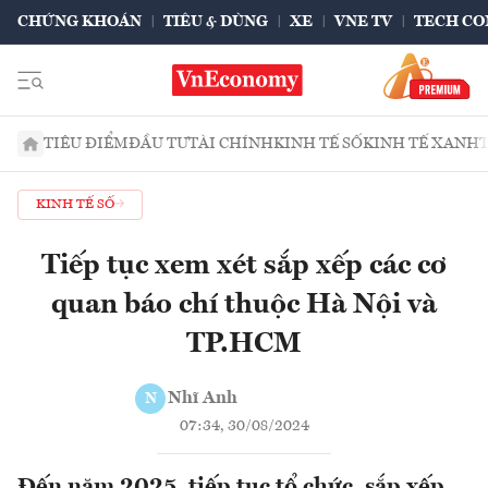
CHỨNG KHOÁN
TIÊU & DÙNG
XE
VNE TV
TECH CO
TIÊU ĐIỂM
ĐẦU TƯ
TÀI CHÍNH
KINH TẾ SỐ
KINH TẾ XANH
KINH TẾ SỐ
Tiếp tục xem xét sắp xếp các cơ
quan báo chí thuộc Hà Nội và
TP.HCM
Nhĩ Anh
N
07:34, 30/08/2024
Đến năm 2025, tiếp tục tổ chức, sắp xếp