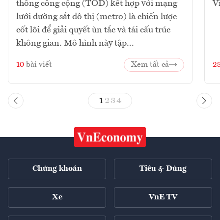
thông công cộng (TOD) kết hợp với mạng
V
lưới đường sắt đô thị (metro) là chiến lược
cốt lõi để giải quyết ùn tắc và tái cấu trúc
không gian. Mô hình này tập...
10
bài viết
Xem tất cả
2
1
2
3
4
Chứng khoán
Tiêu & Dùng
Xe
VnE TV