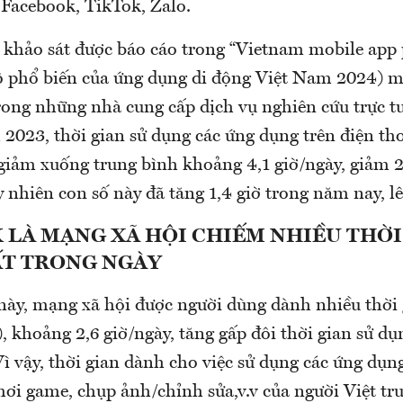
Facebook, TikTok, Zalo.
ả khảo sát được báo cáo trong “Vietnam mobile app 
 phổ biến của ứng dụng di động Việt Nam 2024) m
ng những nhà cung cấp dịch vụ nghiên cứu trực tu
2023, thời gian sử dụng các ứng dụng trên điện tho
giảm xuống trung bình khoảng 4,1 giờ/ngày, giảm 2,
nhiên con số này đã tăng 1,4 giờ trong năm nay, lê
 LÀ MẠNG XÃ HỘI CHIẾM NHIỀU THỜI
T TRONG NGÀY
này, mạng xã hội được người dùng dành nhiều thời 
 khoảng 2,6 giờ/ngày, tăng gấp đôi thời gian sử d
Vì vậy, thời gian dành cho việc sử dụng các ứng dụ
chơi game, chụp ảnh/chỉnh sửa,v.v của người Việt tr