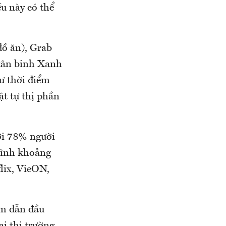
ều này có thể
đồ ăn), Grab
à tân binh Xanh
ư thời điểm
ật tự thị phần
với 78% người
 bình khoảng
lix, VieON,
ăm dẫn đầu