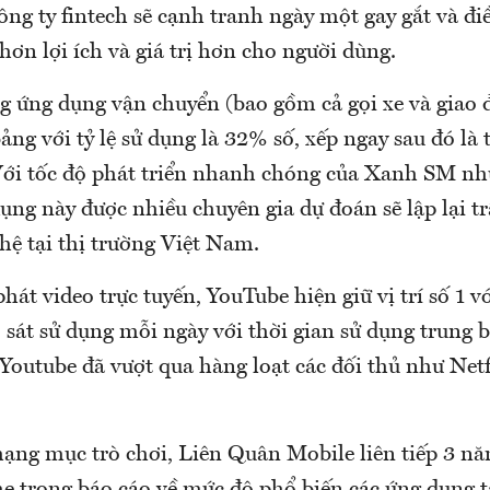
ng ty fintech sẽ cạnh tranh ngày một gay gắt và đi
hơn lợi ích và giá trị hơn cho người dùng.
g ứng dụng vận chuyển (bao gồm cả gọi xe và giao 
 bảng với tỷ lệ sử dụng là 32% số, xếp ngay sau đó l
ới tốc độ phát triển nhanh chóng của Xanh SM nh
dụng này được nhiều chuyên gia dự đoán sẽ lập lại tr
hệ tại thị trường Việt Nam.
át video trực tuyến, YouTube hiện giữ vị trí số 1 
 sát sử dụng mỗi ngày với thời gian sử dụng trung
Youtube đã vượt qua hàng loạt các đối thủ như Netf
 hạng mục trò chơi, Liên Quân Mobile liên tiếp 3 n