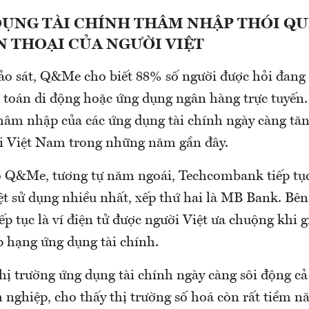
DỤNG TÀI CHÍNH THÂM NHẬP THÓI QU
N THOẠI CỦA NGƯỜI VIỆT
o sát, Q&Me cho biết 88% số người được hỏi đang
 toán di động hoặc ứng dụng ngân hàng trực tuyến.
hâm nhập của các ứng dụng tài chính ngày càng tăn
i Việt Nam trong những năm gần đây.
o Q&Me, tương tự năm ngoái, Techcombank tiếp tụ
ệt sử dụng nhiều nhất, xếp thứ hai là MB Bank. Bên
 tục là ví điện tử được người Việt ưa chuộng khi giữ
p hạng ứng dụng tài chính.
thị trường ứng dụng tài chính ngày càng sôi động cả
nghiệp, cho thấy thị trường số hoá còn rất tiềm nă