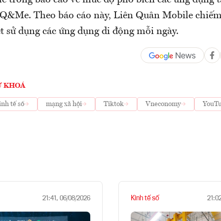
 trong báo cáo về mức độ phổ biến các ứng dụng tạ
Q&Me. Theo báo cáo này, Liên Quân Mobile chiếm
ệt sử dụng các ứng dụng di động mỗi ngày.
Ừ KHOÁ
inh tế số
mạng xã hội
Tiktok
Vneconomy
YouT
Kinh tế số
21:41, 06/08/2026
21:0