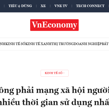
TIÊU & DÙNG
XE
VNE TV
TECH CONNECT
ÍNH
KINH TẾ SỐ
KINH TẾ XANH
THỊ TRƯỜNG
DOANH NGHIỆP
BẤT
KINH TẾ SỐ
ông phải mạng xã hội người
nhiều thời gian sử dụng nhấ