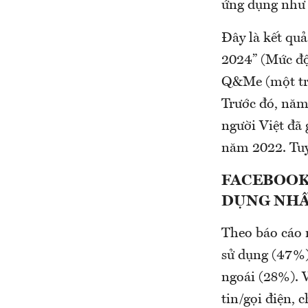
ứng dụng như 
Đây là kết qu
2024” (Mức độ
Q&Me (một tro
Trước đó, năm 
người Việt đã 
năm 2022. Tuy 
FACEBOOK
DỤNG NHẤ
Theo báo cáo 
sử dụng (47%),
ngoái (28%). 
tin/gọi điện, 