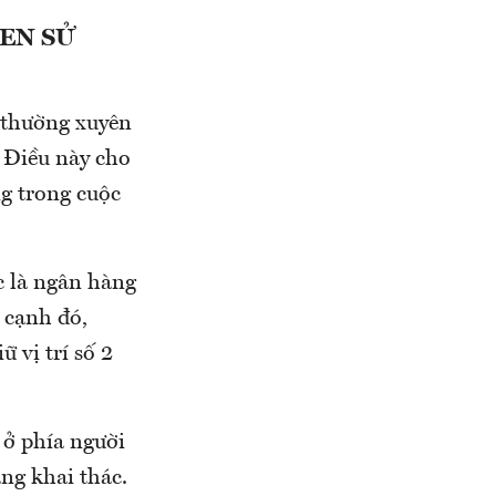
EN SỬ
 thường xuyên
 Điều này cho
g trong cuộc
c là ngân hàng
 cạnh đó,
 vị trí số 2
 ở phía người
ng khai thác.