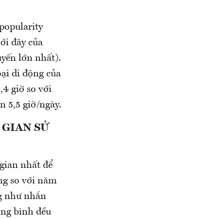
popularity
ới đây của
yến lớn nhất).
ại di động của
4 giờ so với
n 5,5 giờ/ngày.
 GIAN SỬ
gian nhất để
ụng so với năm
ng như nhắn
ung bình đều