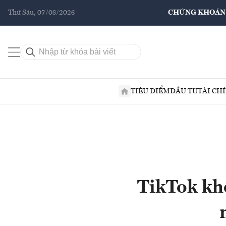
Thứ Sáu, 07/08/2026
CHỨNG KHOÁN
TIÊU ĐIỂM
ĐẦU TƯ
TÀI CH
TikTok kh