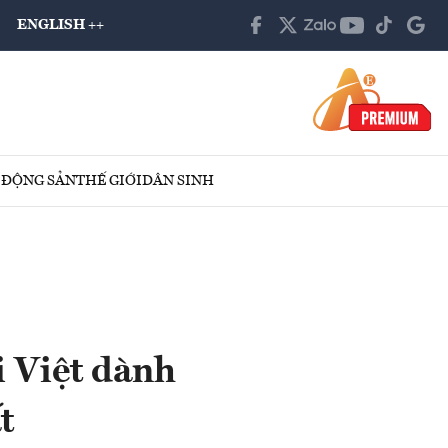
ENGLISH ++
 ĐỘNG SẢN
THẾ GIỚI
DÂN SINH
 Việt dành
t