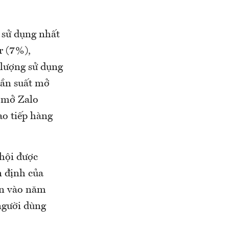
 sử dụng nhất
r (7%),
 lượng sử dụng
 tần suất mở
 mở Zalo
ao tiếp hàng
 hội được
n định của
ơn vào năm
người dùng