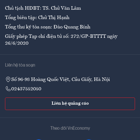
Chủ tịch HĐBT: TS. Chử Văn Lâm
Tổng biên tập: Chử Thị Hạnh
Tổng thư ký tòa soạn: Đào Quang Bính
Giấy phép Tạp chí điện tử số: 272/GP-BTTTT ngày
26/6/2020
Liên hệ tòa soạn
Số 96-98 Hoàng Quốc Việt, Cầu Giấy, Hà Nội
02437552050
Liên hệ quảng cáo
Theo dõi VnEconomy