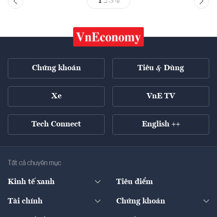
1
2
3
4
Chứng khoán
Tiêu & Dùng
Xe
VnE TV
Tech Connect
English ++
Tất cả chuyên mục
Kinh tế xanh
Tiêu điểm
Chuyển động xanh
Tài chính
Chứng khoán
Pháp lý
Ngân hàng
Doanh nghiệp niêm yết