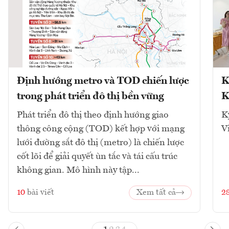
Định hướng metro và TOD chiến lược
K
trong phát triển đô thị bền vững
K
Phát triển đô thị theo định hướng giao
K
thông công cộng (TOD) kết hợp với mạng
V
lưới đường sắt đô thị (metro) là chiến lược
cốt lõi để giải quyết ùn tắc và tái cấu trúc
không gian. Mô hình này tập...
10
bài viết
Xem tất cả
2