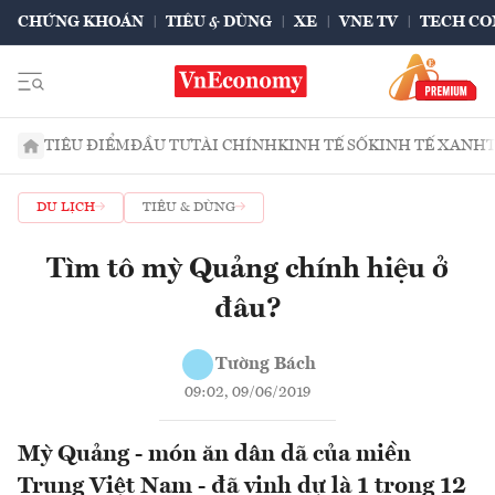
CHỨNG KHOÁN
TIÊU & DÙNG
XE
VNE TV
TECH CO
TIÊU ĐIỂM
ĐẦU TƯ
TÀI CHÍNH
KINH TẾ SỐ
KINH TẾ XANH
DU LỊCH
TIÊU & DÙNG
Tìm tô mỳ Quảng chính hiệu ở
đâu?
Tường Bách
09:02, 09/06/2019
Mỳ Quảng - món ăn dân dã của miền
Trung Việt Nam - đã vinh dự là 1 trong 12