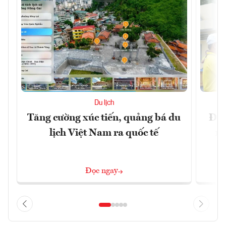
Du lịch
Tăng cường xúc tiến, quảng bá du
Đôn
lịch Việt Nam ra quốc tế
ng
Đọc ngay