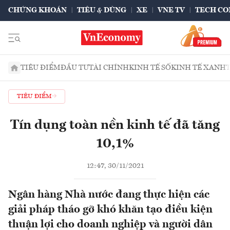
CHỨNG KHOÁN
TIÊU & DÙNG
XE
VNE TV
TECH CO
TIÊU ĐIỂM
ĐẦU TƯ
TÀI CHÍNH
KINH TẾ SỐ
KINH TẾ XANH
TIÊU ĐIỂM
Tín dụng toàn nền kinh tế đã tăng
10,1%
12:47, 30/11/2021
Ngân hàng Nhà nước đang thực hiện các
giải pháp tháo gỡ khó khăn tạo điều kiện
thuận lợi cho doanh nghiệp và người dân