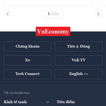
1
2
3
4
Chứng khoán
Tiêu & Dùng
Xe
VnE TV
Tech Connect
English ++
Tất cả chuyên mục
Kinh tế xanh
Tiêu điểm