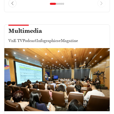
Multimedia
VnE TV
Podcast
Infographics
eMagazine