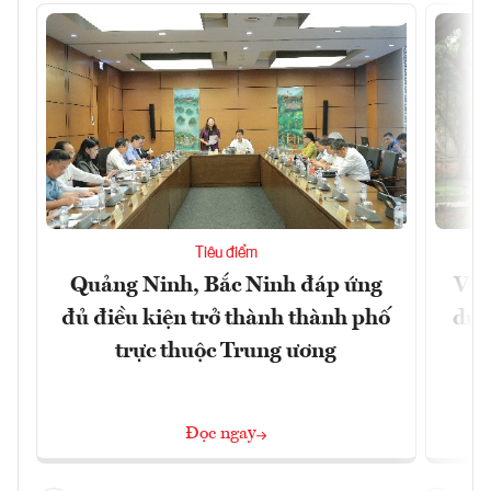
Tiêu điểm
Quảng Ninh, Bắc Ninh đáp ứng
Việ
đủ điều kiện trở thành thành phố
dư 
trực thuộc Trung ương
Đọc ngay