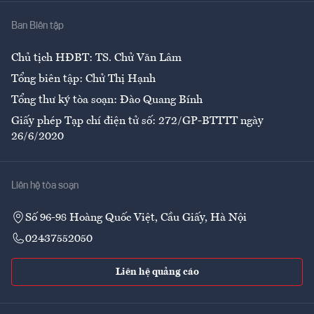
Nhà
Ban Biên tập
Ẩm thực
Chủ tịch HĐBT: TS. Chử Văn Lâm
Tổng biên tập: Chử Thị Hạnh
Tổng thư ký tòa soạn: Đào Quang Bính
Giấy phép Tạp chí điện tử số: 272/GP-BTTTT ngày
26/6/2020
Liên hệ tòa soạn
Số 96-98 Hoàng Quốc Việt, Cầu Giấy, Hà Nội
02437552050
Liên hệ quảng cáo