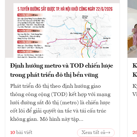
Định hướng metro và TOD chiến lược
K
trong phát triển đô thị bền vững
K
Phát triển đô thị theo định hướng giao
K
thông công cộng (TOD) kết hợp với mạng
V
lưới đường sắt đô thị (metro) là chiến lược
cốt lõi để giải quyết ùn tắc và tái cấu trúc
không gian. Mô hình này tập...
10
bài viết
Xem tất cả
2