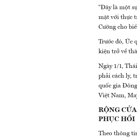
“Đây là một sự
mặt với thực 
Cường cho biế
Trước đó, Úc q
kiện trở về t
Ngày 1/1, Thá
phải cách ly, 
quốc gia Đông
Việt Nam, May
RỘNG CỬA 
PHỤC HỒI
Theo thông ti