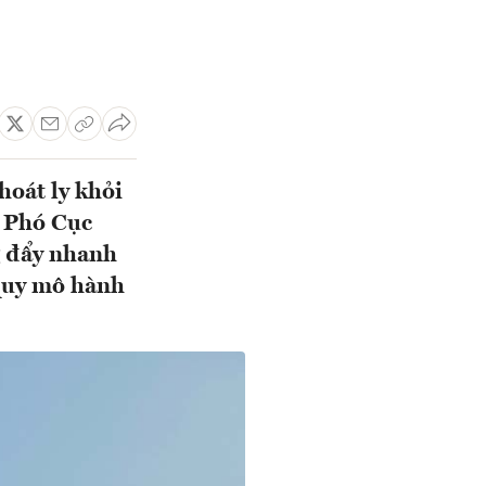
hoát ly khỏi
 Phó Cục
g đẩy nhanh
 quy mô hành