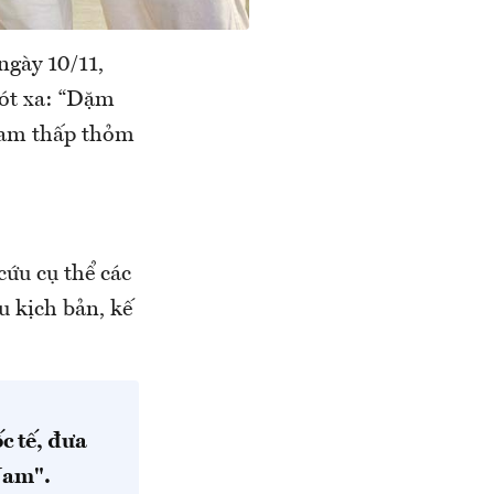
ngày 10/11,
ót xa: “Dặm
Nam thấp thỏm
.
cứu cụ thể các
u kịch bản, kế
c tế, đưa
 Nam".