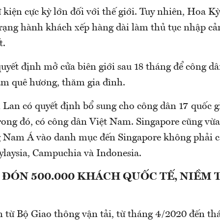
 kiện cực kỳ lớn đối với thế giới. Tuy nhiên, Hoa K
trạng hành khách xếp hàng dài làm thủ tục nhập cả
t.
uyết định mở cửa biên giới sau 18 tháng để công dâ
hăm quê hương, thăm gia đình.
i Lan có quyết định bổ sung cho công dân 17 quốc 
trong đó, có công dân Việt Nam. Singapore cũng vừ
 Nam Á vào danh mục đến Singapore không phải c
laysia, Campuchia và Indonesia.
ĐÓN 500.000 KHÁCH QUỐC TẾ, NIỀM T
n từ Bộ Giao thông vận tải, từ tháng 4/2020 đến th