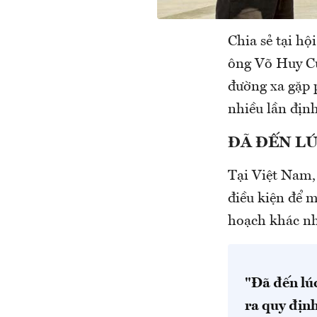
Chia sẻ tại hộ
ông Võ Huy C
đường xa gặp 
nhiều lần địn
ĐÃ ĐẾN L
Tại Việt Nam,
điều kiện để m
hoạch khác nh
"Đã đến lúc
ra quy định