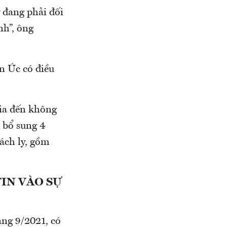
ỳ đang phải đối
nh”, ông
n Úc có điều
gia đến không
a bổ sung 4
ách ly, gồm
IN VÀO SỰ
áng 9/2021, có