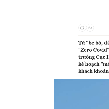
Từ “be bờ, đ
"Zero Covid
trưởng Cục 
kế hoạch "mở
khách khoản