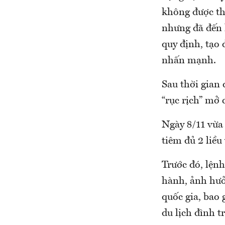
không được th
nhưng đã đến l
quy định, tạo
nhấn mạnh.
Sau thời gian 
“rục rịch” mở c
Ngày 8/11 vừa
tiêm đủ 2 liều
Trước đó, lện
hành, ảnh hư
quốc gia, bao 
du lịch đình tr