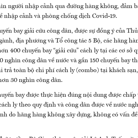
ìn người nhập cảnh qua đường hàng không, đảm b
về nhập cảnh và phòng chống dịch Covid-19.
huyến bay giải cứu công dân, được sự đồng ý của Th
ngành, địa phương và Tổ công tác 5 Bộ, các hãng hà
n 400 chuyến bay “giải cứu” cách ly tại các cơ sở 
0 nghìn công dân về nước và gần 150 chuyến bay th
i trả toàn bộ chi phí cách ly (combo) tại khách sạn,
ơn 30 nghìn công dân.
huyến bay được thực hiện đúng nội dung được chấp 
 cách ly theo quy định và công dân được về nước ng
ình do hãng hàng không xây dựng, không có vấn đề