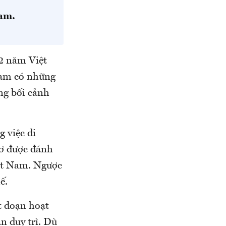
am.
 2 năm Việt
Nam có những
ong bối cảnh
 việc di
cơ được đánh
iệt Nam. Ngược
ế.
t đoạn hoạt
n duy trì. Dù