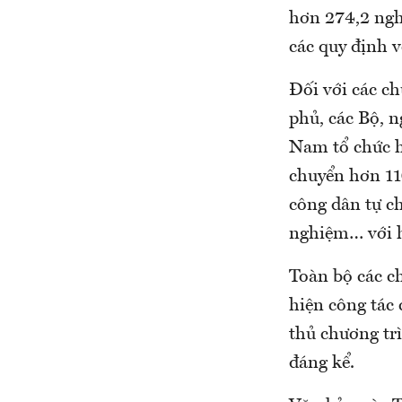
hơn 274,2 ngh
các quy định 
Đối với các c
phủ, các Bộ, 
Nam tổ chức hơ
chuyển hơn 11
công dân tự ch
nghiệm… với h
Toàn bộ các c
hiện công tác
thủ chương tr
đáng kể.