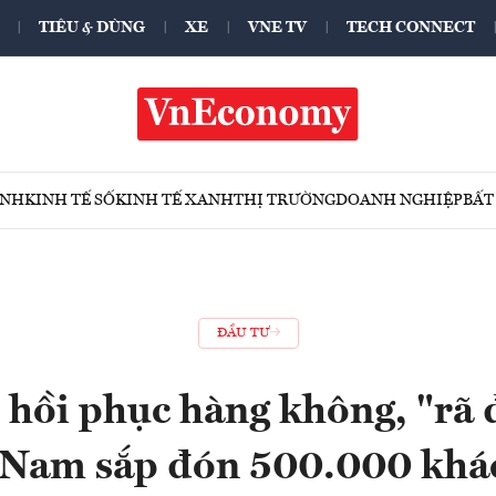
TIÊU & DÙNG
XE
VNE TV
TECH CONNECT
ÍNH
KINH TẾ SỐ
KINH TẾ XANH
THỊ TRƯỜNG
DOANH NGHIỆP
BẤT
ĐẦU TƯ
 hồi phục hàng không, "rã
t Nam sắp đón 500.000 khá