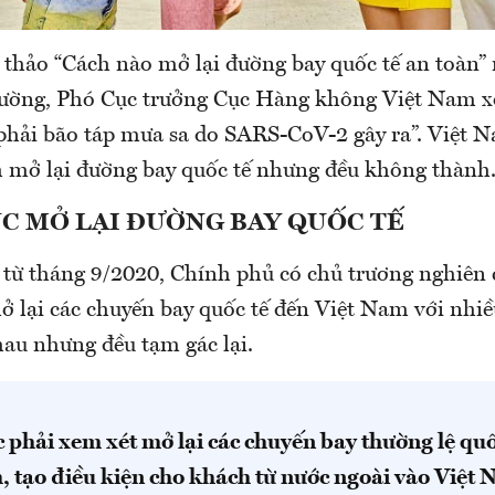
i thảo “Cách nào mở lại đường bay quốc tế an toàn” 
ường, Phó Cục trưởng Cục Hàng không Việt Nam x
phải bão táp mưa sa do SARS-CoV-2 gây ra”. Việt 
h mở lại đường bay quốc tế nhưng đều không thành
ÚC MỞ LẠI ĐƯỜNG BAY QUỐC TẾ
 từ tháng 9/2020, Chính phủ có chủ trương nghiên 
ở lại các chuyến bay quốc tế đến Việt Nam với nhiề
au nhưng đều tạm gác lại.
 phải xem xét mở lại các chuyến bay thường lệ quố
, tạo điều kiện cho khách từ nước ngoài vào Việt