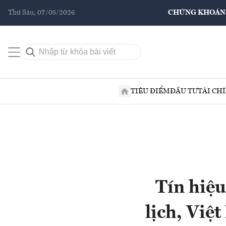
Thứ Sáu, 07/08/2026
CHỨNG KHOÁN
TIÊU ĐIỂM
ĐẦU TƯ
TÀI CH
Tín hiệu
lịch, Việ