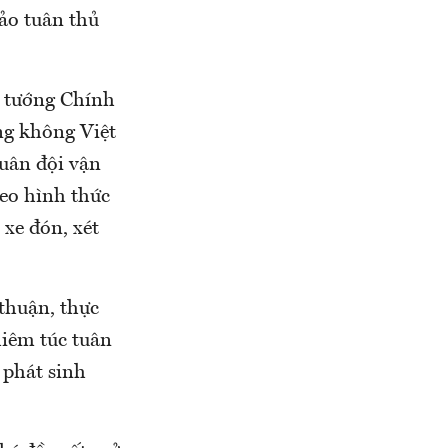
ảo tuân thủ
ủ tướng Chính
ng không Việt
quân đội vận
eo hình thức
 xe đón, xét
thuận, thực
hiêm túc tuân
 phát sinh