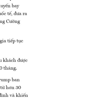
huyến bay
ốc tế, đưa ra
ông Cường
ia tiếp tục
du khách được
0 tháng.
Trump ban
từ hơn 30
đình và khiến