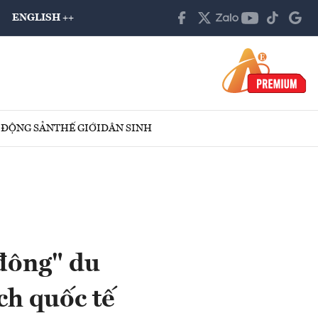
ENGLISH ++
 ĐỘNG SẢN
THẾ GIỚI
DÂN SINH
 đông" du
ch quốc tế