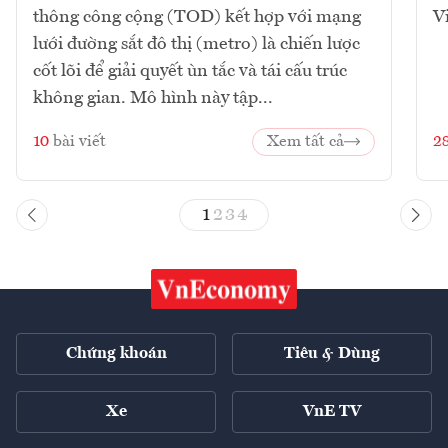
thông công cộng (TOD) kết hợp với mạng
V
lưới đường sắt đô thị (metro) là chiến lược
cốt lõi để giải quyết ùn tắc và tái cấu trúc
không gian. Mô hình này tập...
10
bài viết
Xem tất cả
2
1
2
3
4
Chứng khoán
Tiêu & Dùng
Xe
VnE TV