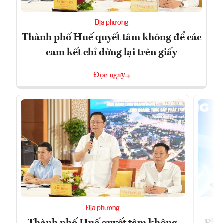
Địa phương
Thành phố Huế quyết tâm không để các
cam kết chỉ dừng lại trên giấy
Đọc ngay
Địa phương
Thành phố Huế quyết tâm không
Phó