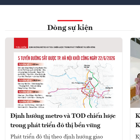
Dòng sự kiện
Định hướng metro và TOD chiến lược
K
trong phát triển đô thị bền vững
K
Phát triển đô thị theo định hướng giao
K