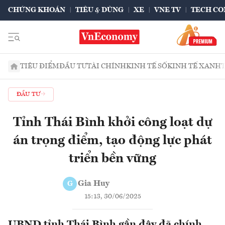
CHỨNG KHOÁN
TIÊU & DÙNG
XE
VNE TV
TECH CO
TIÊU ĐIỂM
ĐẦU TƯ
TÀI CHÍNH
KINH TẾ SỐ
KINH TẾ XANH
ĐẦU TƯ
Tỉnh Thái Bình khởi công loạt dự
án trọng điểm, tạo động lực phát
triển bền vững
Gia Huy
G
15:13, 30/06/2025
UBND tỉnh Thái Bình gần đây đã chính