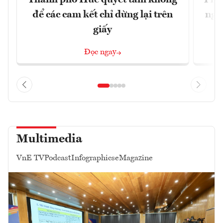
để các cam kết chỉ dừng lại trên
ngh
giấy
Đọc ngay
Multimedia
VnE TV
Podcast
Infographics
eMagazine