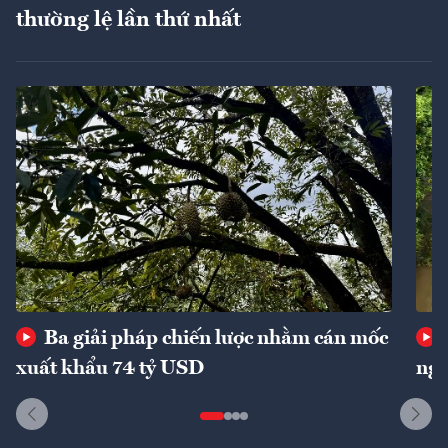
thường lệ lần thứ nhất
Ba giải pháp chiến lược nhằm cán mốc
xuất khẩu 74 tỷ USD
ngu