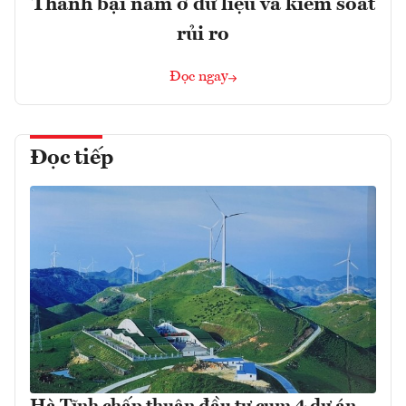
Thành bại nằm ở dữ liệu và kiểm soát
rủi ro
Đọc ngay
Đọc tiếp