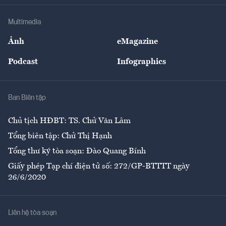
Khung pháp lý
Doanh nghiệp
Địa phương
Thị trường
Bảo hiểm
Multimedia
Sự kiện
Nhân lực
Ảnh
eMagazine
Đẹp +
An sinh
Podcast
Infographics
Giải trí
Y tế
Nhà
Ban Biên tập
Ẩm thực
Chủ tịch HĐBT: TS. Chử Văn Lâm
Tổng biên tập: Chử Thị Hạnh
Tổng thư ký tòa soạn: Đào Quang Bính
Giấy phép Tạp chí điện tử số: 272/GP-BTTTT ngày
26/6/2020
Liên hệ tòa soạn