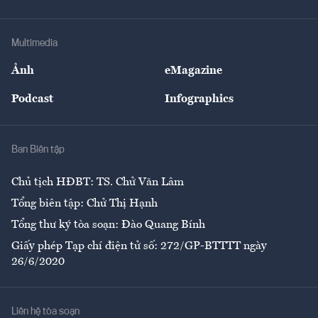
Tư vấn Tiêu & Dùng
Infographics
Hạ tầng
Sức khỏe
Khung pháp lý
Doanh nghiệp
Địa phương
Thị trường
Bảo hiểm
Multimedia
Sự kiện
Nhân lực
Ảnh
eMagazine
Đẹp +
An sinh
Podcast
Infographics
Giải trí
Y tế
Nhà
Ban Biên tập
Ẩm thực
Chủ tịch HĐBT: TS. Chử Văn Lâm
Tổng biên tập: Chử Thị Hạnh
Tổng thư ký tòa soạn: Đào Quang Bính
Giấy phép Tạp chí điện tử số: 272/GP-BTTTT ngày
26/6/2020
Liên hệ tòa soạn