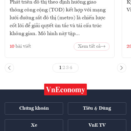
Phát triển đô thị theo định hướng giao
K
thông công cộng (TOD) kết hợp với mạng
V
lưới đường sắt đô thị (metro) là chiến lược
cốt lõi để giải quyết ùn tắc và tái cấu trúc
không gian. Mô hình này tập...
10
bài viết
Xem tất cả
2
1
2
3
4
Chứng khoán
Tiêu & Dùng
Xe
VnE TV