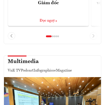
Giám đốc
vệ 
Đọc ngay
Multimedia
VnE TV
Podcast
Infographics
eMagazine