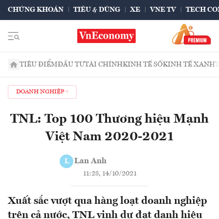
CHỨNG KHOÁN
TIÊU & DÙNG
XE
VNE TV
TECH CO
TIÊU ĐIỂM
ĐẦU TƯ
TÀI CHÍNH
KINH TẾ SỐ
KINH TẾ XANH
DOANH NGHIỆP
TNL: Top 100 Thương hiệu Mạnh
Việt Nam 2020-2021
Lan Anh
L
11:28, 14/10/2021
Xuất sắc vượt qua hàng loạt doanh nghiệp
trên cả nước, TNL vinh dự đạt danh hiệu