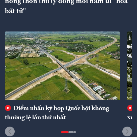
nông thôn thu tỷ đồng mỗi năm từ "hoa
bất tử"
Điểm nhấn kỳ họp Quốc hội không
thường lệ lần thứ nhất
xuấ