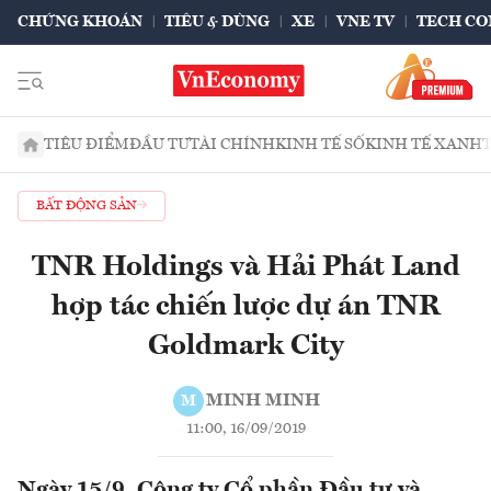
CHỨNG KHOÁN
TIÊU & DÙNG
XE
VNE TV
TECH CO
TIÊU ĐIỂM
ĐẦU TƯ
TÀI CHÍNH
KINH TẾ SỐ
KINH TẾ XANH
BẤT ĐỘNG SẢN
TNR Holdings và Hải Phát Land
hợp tác chiến lược dự án TNR
Goldmark City
MINH MINH
M
11:00, 16/09/2019
Ngày 15/9, Công ty Cổ phần Đầu tư và