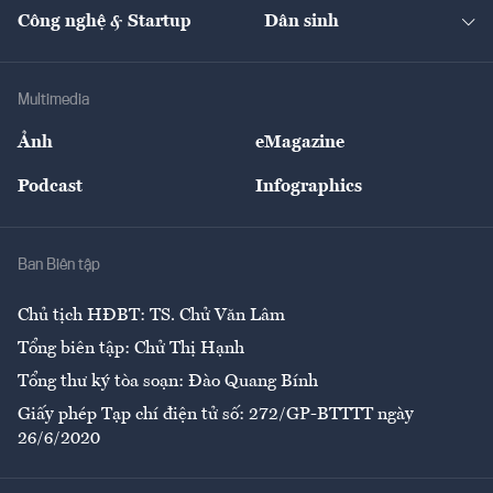
Tạp chí kinh tế Việt Nam
eMagazine
Nhà đầu tư
Du lịch
Công nghệ & Startup
Dân sinh
Tư vấn
Nông sản
Doanh nhân
Tư vấn Tiêu & Dùng
Infographics
Hạ tầng
Sức khỏe
Khung pháp lý
Doanh nghiệp
Địa phương
Thị trường
Bảo hiểm
Multimedia
Sự kiện
Nhân lực
Ảnh
eMagazine
Đẹp +
An sinh
Podcast
Infographics
Giải trí
Y tế
Nhà
Ban Biên tập
Ẩm thực
Chủ tịch HĐBT: TS. Chử Văn Lâm
Tổng biên tập: Chử Thị Hạnh
Tổng thư ký tòa soạn: Đào Quang Bính
Giấy phép Tạp chí điện tử số: 272/GP-BTTTT ngày
26/6/2020