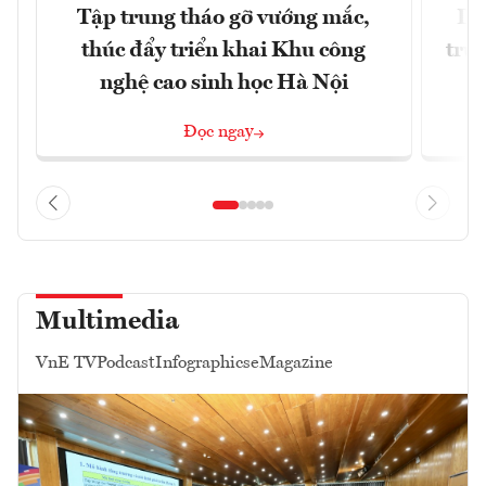
Tập trung tháo gỡ vướng mắc,
Dò
thúc đẩy triển khai Khu công
trườ
nghệ cao sinh học Hà Nội
Đọc ngay
Multimedia
VnE TV
Podcast
Infographics
eMagazine