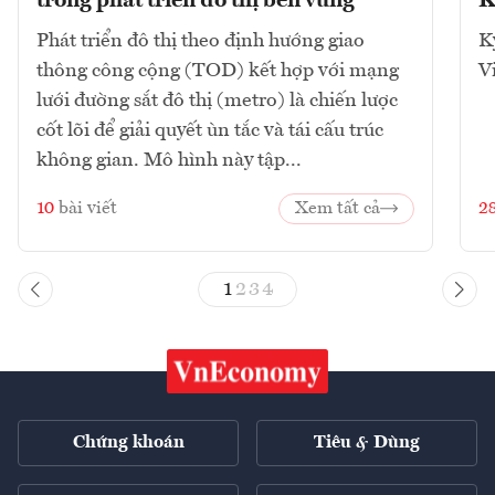
trong phát triển đô thị bền vững
K
Phát triển đô thị theo định hướng giao
K
thông công cộng (TOD) kết hợp với mạng
V
lưới đường sắt đô thị (metro) là chiến lược
cốt lõi để giải quyết ùn tắc và tái cấu trúc
không gian. Mô hình này tập...
10
bài viết
Xem tất cả
2
1
2
3
4
Chứng khoán
Tiêu & Dùng