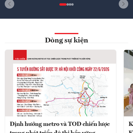
Dòng sự kiện
Định hướng metro và TOD chiến lược
K