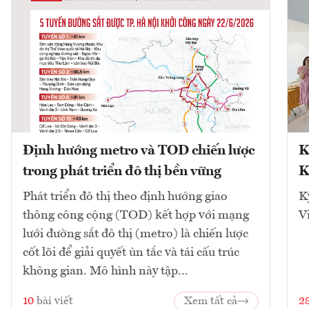
Định hướng metro và TOD chiến lược
K
trong phát triển đô thị bền vững
K
Phát triển đô thị theo định hướng giao
K
thông công cộng (TOD) kết hợp với mạng
V
lưới đường sắt đô thị (metro) là chiến lược
cốt lõi để giải quyết ùn tắc và tái cấu trúc
không gian. Mô hình này tập...
10
bài viết
Xem tất cả
2