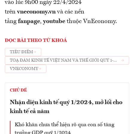
vào lúc 9h00 ngày 22/4/2024
trên
vneconomy.vn
và các nền
tảng
fanpage
,
youtube
thuộc VnEconomy.
ĐỌC BÀI THEO TỪ KHOÁ
TIÊU ĐIỂM
TOẠ ĐÀM KINH TẾ VIỆT NAM VÀ THẾ GIỚI QUÝ 1-
2024
VNECONOMY
CHỦ ĐỀ
Nhận diện kinh tế quý 1/2024, mở lối cho
kinh tế cả năm
Khó khăn chưa thể hiện rõ qua con số tăng
trưởng GDP quý 1/2024