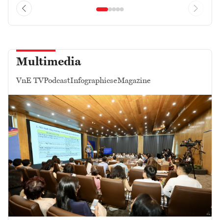
Multimedia
VnE TV
Podcast
Infographics
eMagazine