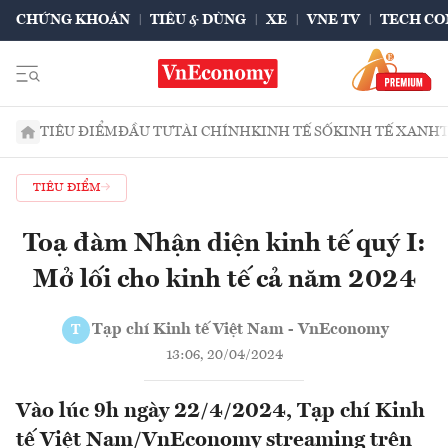
CHỨNG KHOÁN
TIÊU & DÙNG
XE
VNE TV
TECH CO
TIÊU ĐIỂM
ĐẦU TƯ
TÀI CHÍNH
KINH TẾ SỐ
KINH TẾ XANH
TIÊU ĐIỂM
Toạ đàm Nhận diện kinh tế quý I:
Mở lối cho kinh tế cả năm 2024
Tạp chí Kinh tế Việt Nam - VnEconomy
T
13:06, 20/04/2024
Vào lúc 9h ngày 22/4/2024, Tạp chí Kinh
tế Việt Nam/VnEconomy streaming trên