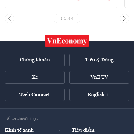
1
2
3
4
Chứng khoán
Tiêu & Dùng
Xe
VnE TV
Tech Connect
English ++
Tất cả chuyên mục
Kinh tế xanh
Tiêu điểm