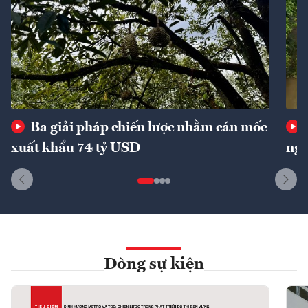
Ba giải pháp chiến lược nhằm cán mốc
xuất khẩu 74 tỷ USD
ngu
Dòng sự kiện