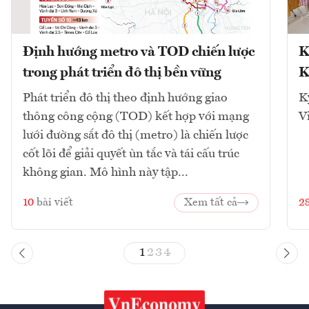
Định hướng metro và TOD chiến lược
K
trong phát triển đô thị bền vững
K
Phát triển đô thị theo định hướng giao
K
thông công cộng (TOD) kết hợp với mạng
V
lưới đường sắt đô thị (metro) là chiến lược
cốt lõi để giải quyết ùn tắc và tái cấu trúc
không gian. Mô hình này tập...
10
bài viết
Xem tất cả
2
1
2
3
4