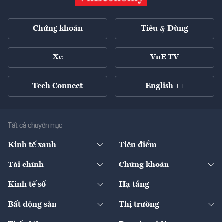
Chứng khoán
Tiêu & Dùng
Xe
VnE TV
Tech Connect
English ++
Tất cả chuyên mục
Kinh tế xanh
Tiêu điểm
Chuyển động xanh
Tài chính
Chứng khoán
Pháp lý
Ngân hàng
Doanh nghiệp niêm yết
Kinh tế số
Hạ tầng
Thương hiệu xanh
Thị trường vốn
Thị trường
Sản phẩm - Thị trường
Bất động sản
Thị trường
Diễn đàn
Thuế
Đầu tư
Tài sản số
Chính sách
Xuất nhập khẩu