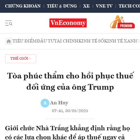
CHỨNG KHOÁN
TIÊU & DÙNG
XE
VNE TV
TECH CO
TIÊU ĐIỂM
ĐẦU TƯ
TÀI CHÍNH
KINH TẾ SỐ
KINH TẾ XANH
THẾ GIỚI
Tòa phúc thẩm cho hồi phục thuế
đối ứng của ông Trump
An Huy
A
07:41, 30/05/2025
Giới chức Nhà Trắng khẳng định rằng họ
có các lựa chọn khác để áp thuế ngay cả