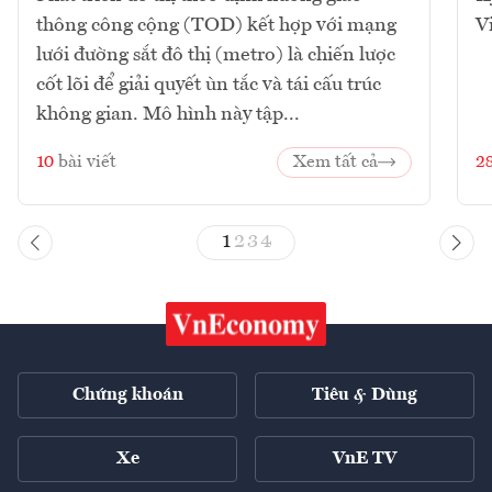
thông công cộng (TOD) kết hợp với mạng
V
lưới đường sắt đô thị (metro) là chiến lược
cốt lõi để giải quyết ùn tắc và tái cấu trúc
không gian. Mô hình này tập...
10
bài viết
Xem tất cả
2
1
2
3
4
Chứng khoán
Tiêu & Dùng
Xe
VnE TV