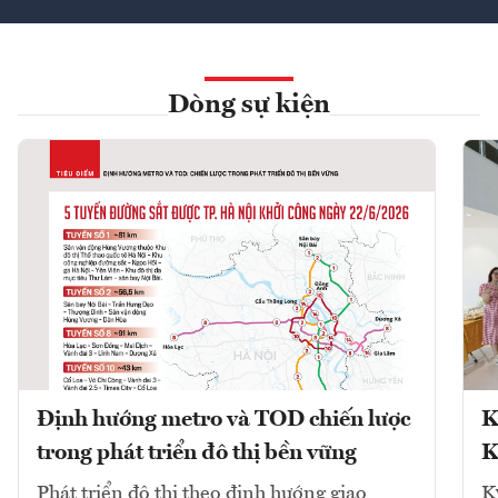
Dòng sự kiện
Định hướng metro và TOD chiến lược
K
trong phát triển đô thị bền vững
K
Phát triển đô thị theo định hướng giao
K