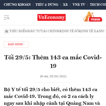
CHỨNG KHOÁN
TIÊU & DÙNG
XE
VNE TV
TECH CO
TIÊU ĐIỂM
ĐẦU TƯ
TÀI CHÍNH
KINH TẾ SỐ
KINH TẾ XANH
DÂN SINH
Tối 29/5: Thêm 143 ca mắc Covid-
19
19:44, 29/05/2021
Bộ Y tế tối 29/5 cho biết, có thêm 143 ca
mắc Covid-19. Trong đó, có 2 ca cách ly
ngay sau khi nhập cảnh tại Quảng Nam và