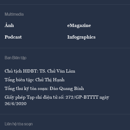
Hạ tầng
Sức khỏe
Khung pháp lý
Doanh nghiệp
Địa phương
Thị trường
Bảo hiểm
Multimedia
Sự kiện
Nhân lực
Ảnh
eMagazine
Đẹp +
An sinh
Podcast
Infographics
Giải trí
Y tế
Nhà
Ban Biên tập
Ẩm thực
Chủ tịch HĐBT: TS. Chử Văn Lâm
Tổng biên tập: Chử Thị Hạnh
Tổng thư ký tòa soạn: Đào Quang Bính
Giấy phép Tạp chí điện tử số: 272/GP-BTTTT ngày
26/6/2020
Liên hệ tòa soạn