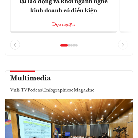
lại lao động ra khỏi ngành nghề
Họ
kinh doanh có điều kiện
Đọc ngay
Multimedia
VnE TV
Podcast
Infographics
eMagazine