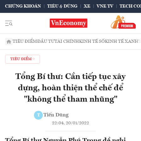
CHỨNG KHOÁN
TIÊU & DÙNG
XE
VNE TV
TECH CO
TIÊU ĐIỂM
ĐẦU TƯ
TÀI CHÍNH
KINH TẾ SỐ
KINH TẾ XANH
TIÊU ĐIỂM
Tổng Bí thư: Cần tiếp tục xây
dựng, hoàn thiện thể chế để
"không thể tham nhũng"
Tiến Dũng
T
22:04, 20/01/2022
Tổng Bí thư Nguyễn Phú Trọng đề nghị