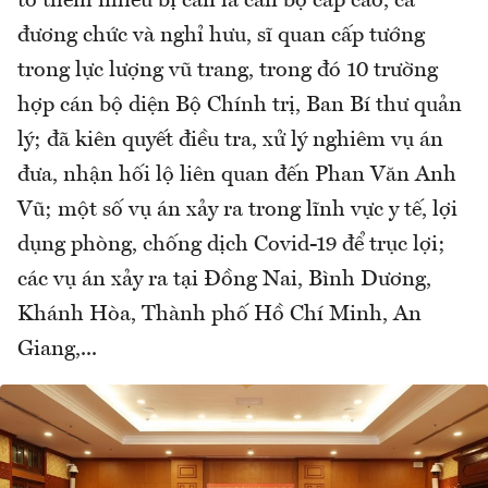
tố thêm nhiều bị can là cán bộ cấp cao, cả
đương chức và nghỉ hưu, sĩ quan cấp tướng
trong lực lượng vũ trang, trong đó 10 trường
hợp cán bộ diện Bộ Chính trị, Ban Bí thư quản
lý; đã kiên quyết điều tra, xử lý nghiêm vụ án
đưa, nhận hối lộ liên quan đến Phan Văn Anh
Vũ; một số vụ án xảy ra trong lĩnh vực y tế, lợi
dụng phòng, chống dịch Covid-19 để trục lợi;
các vụ án xảy ra tại Đồng Nai, Bình Dương,
Khánh Hòa, Thành phố Hồ Chí Minh, An
Giang,...