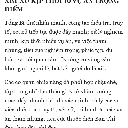
XÉT XỬ KỊP THỜI 10 VỤ ÁN TRỌNG
ĐIỂM
Tổng Bí thư nhấn mạnh, công tác điều tra, truy
tố, xét xử tiếp tục được đẩy mạnh; xử lý nghiêm
minh, kịp thời nhiều vụ án, vụ việc tham
nhũng, tiêu cực nghiêm trọng, phức tạp, dư
luận xã hội quan tâm, "không có vùng cấm,
không có ngoại lệ, bất kể người đó là ai".
Các cơ quan chức năng đã phối hợp chặt chẽ,
tập trung chỉ đạo tháo gỡ khó khăn, vướng
mắc, đẩy nhanh tiến độ xác minh, xử lý các vụ
việc, điều tra, truy tố, xét xử, thi hành án các vụ
án tham nhũng, tiêu cực thuộc diện Ban Chỉ