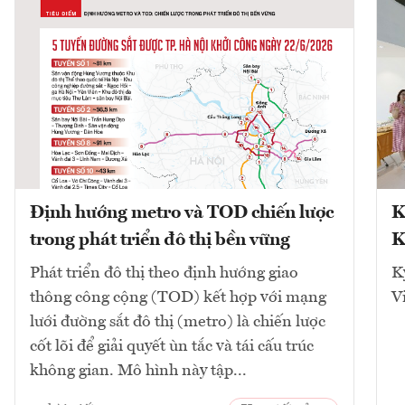
Định hướng metro và TOD chiến lược
K
trong phát triển đô thị bền vững
K
Phát triển đô thị theo định hướng giao
K
thông công cộng (TOD) kết hợp với mạng
V
lưới đường sắt đô thị (metro) là chiến lược
cốt lõi để giải quyết ùn tắc và tái cấu trúc
không gian. Mô hình này tập...