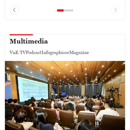
Multimedia
VnE TV
Podcast
Infographics
eMagazine