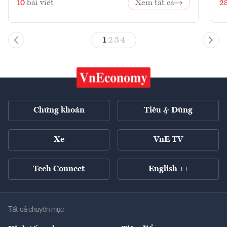
10
bài viết
Xem tất cả
2
1
2
3
4
Chứng khoán
Tiêu & Dùng
Xe
VnE TV
Tech Connect
English ++
Tất cả chuyên mục