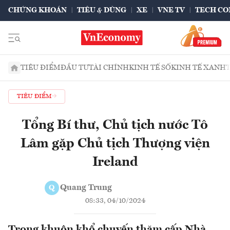
CHỨNG KHOÁN
TIÊU & DÙNG
XE
VNE TV
TECH CO
TIÊU ĐIỂM
ĐẦU TƯ
TÀI CHÍNH
KINH TẾ SỐ
KINH TẾ XANH
TIÊU ĐIỂM
Tổng Bí thư, Chủ tịch nước Tô
Lâm gặp Chủ tịch Thượng viện
Ireland
Quang Trung
Q
08:33, 04/10/2024
Trong khuôn khổ chuyến thăm cấp Nhà