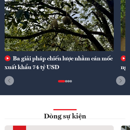
Ba giải pháp chiến lược nhằm cán mốc
xuất khẩu 74 tỷ USD
ngu
Dòng sự kiện