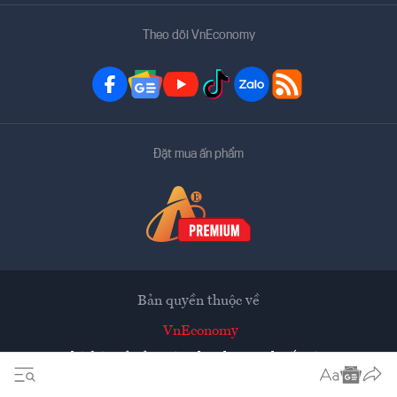
Theo dõi VnEconomy
Đặt mua ấn phẩm
Bản quyền thuộc về
VnEconomy
Tạp chí điện tử của Hội Khoa học Kinh tế Việt Nam
Mọi tin bài đăng lại từ website này phải có sự chấp thuận