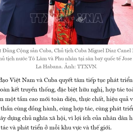
ất Đảng Cộng sản Cuba, Chủ tịch Cuba Miguel Diaz Canel
hủ tịch nước Tô Lâm và Phu nhân tại sân bay quốc tế Jose
La Habana. Ảnh: TTXVN.
đạo Việt Nam và Cuba quyết tâm tiếp tục phát tri
àn kết truyền thống, đặc biệt hữu nghị, hợp tác to
n một tầm cao mới toàn diện, thực chất, hiệu quả 
 thần cùng đồng hành, cùng hợp tác, cùng phát triển
xây dựng chủ nghĩa xã hội, vì lợi ích của nhân dân h
tác và phát triển ở mỗi khu vực và thế giới.