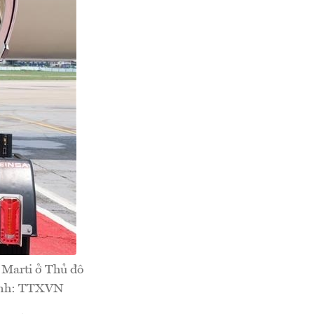
 Marti ở Thủ đô
 Ảnh: TTXVN