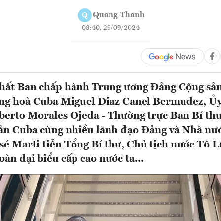
Quang Thanh
Q
08:40, 29/09/2024
nhất Ban chấp hành Trung ương Đảng Cộng sả
ộng hoà Cuba Miguel Diaz Canel Bermudez, Ủy
berto Morales Ojeda - Thường trực Ban Bí th
ản Cuba cùng nhiều lãnh đạo Đảng và Nhà nư
osé Marti tiễn Tổng Bí thư, Chủ tịch nước Tô 
àn đại biểu cấp cao nước ta...