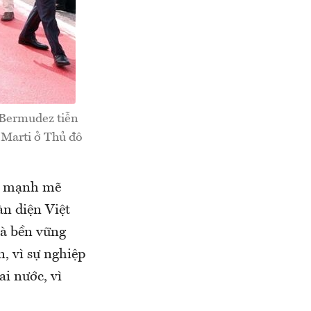
 Bermudez tiễn
 Marti ở Thủ đô
ển mạnh mẽ
àn diện Việt
và bền vững
, vì sự nghiệp
ai nước, vì