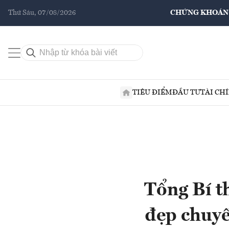
Thứ Sáu, 07/08/2026
CHỨNG KHOÁN
TIÊU ĐIỂM
ĐẦU TƯ
TÀI CH
Tổng Bí t
đẹp chuy