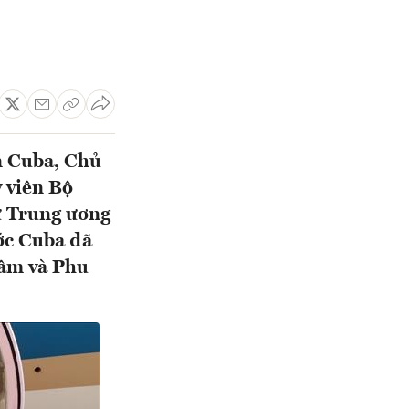
n Cuba, Chủ
 viên Bộ
ư Trung ương
ớc Cuba đã
Lâm và Phu