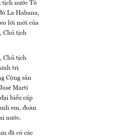
ủ tịch nước Tô
 đô La Habana,
eo lời mời của
 Chủ tịch
 Chủ tịch
ính trị
ng Cộng sản
José Marti
đại biểu cấp
h anh em, đoàn
ai nước.
âm đã có các