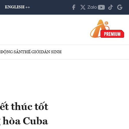
ENGLISH ++
 ĐỘNG SẢN
THẾ GIỚI
DÂN SINH
t thúc tốt
 hòa Cuba