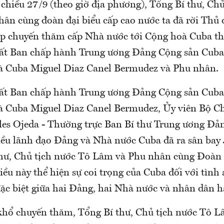
 chiều 27/9 (theo giờ địa phương), Tổng Bí thư, Ch
ân cùng đoàn đại biểu cấp cao nước ta đã rời Thủ
đẹp chuyến thăm cấp Nhà nước tới Cộng hoà Cuba th
ất Ban chấp hành Trung ương Đảng Cộng sản Cuba,
à Cuba Miguel Diaz Canel Bermudez và Phu nhân.
ất Ban chấp hành Trung ương Đảng Cộng sản Cuba,
 Cuba Miguel Diaz Canel Bermudez, Ủy viên Bộ Ch
es Ojeda - Thường trực Ban Bí thư Trung ương Đả
ều lãnh đạo Đảng và Nhà nước Cuba đã ra sân bay 
thư, Chủ tịch nước Tô Lâm và Phu nhân cùng Đoàn 
iều này thể hiện sự coi trọng của Cuba đối với tìn
đặc biệt giữa hai Đảng, hai Nhà nước và nhân dân h
hổ chuyến thăm, Tổng Bí thư, Chủ tịch nước Tô L