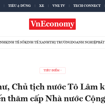
TIÊU & DÙNG
XE
VNE TV
TECH CONNECT
ÍNH
KINH TẾ SỐ
KINH TẾ XANH
THỊ TRƯỜNG
DOANH NGHIỆP
BẤT
TIÊU ĐIỂM
hư, Chủ tịch nước Tô Lâm kế
ến thăm cấp Nhà nước Cộng