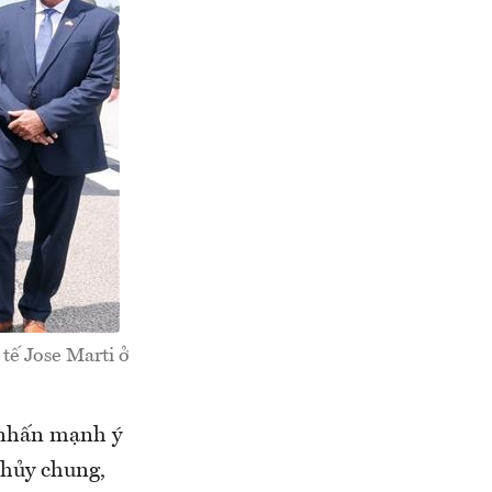
tế Jose Marti ở
t nhấn mạnh ý
 thủy chung,