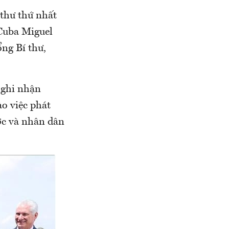
thư thứ nhất
Cuba Miguel
ổng Bí thư,
 ghi nhận
o việc phát
ớc và nhân dân