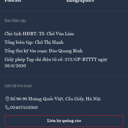
Podcast
Infographics
Giải trí
Y tế
Nhà
Ban Biên tập
Ẩm thực
Chủ tịch HĐBT: TS. Chử Văn Lâm
Tổng biên tập: Chử Thị Hạnh
Tổng thư ký tòa soạn: Đào Quang Bính
Giấy phép Tạp chí điện tử số: 272/GP-BTTTT ngày
26/6/2020
Liên hệ tòa soạn
Số 96-98 Hoàng Quốc Việt, Cầu Giấy, Hà Nội
02437552050
Liên hệ quảng cáo