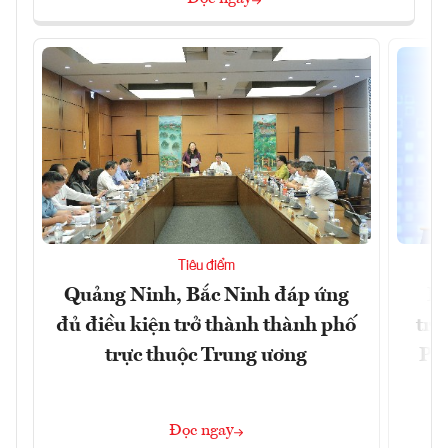
Tiêu điểm
Quảng Ninh, Bắc Ninh đáp ứng
Ph
đủ điều kiện trở thành thành phố
trự
trực thuộc Trung ương
Phi
Đ
Đọc ngay