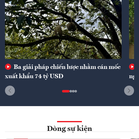
Ba giải pháp chiến lược nhằm cán mốc
xuất khẩu 74 tỷ USD
ngu
Dòng sự kiện