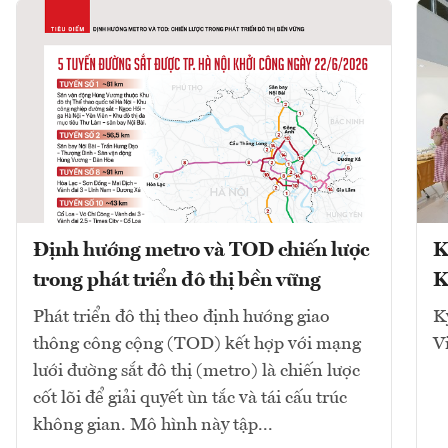
Định hướng metro và TOD chiến lược
K
trong phát triển đô thị bền vững
K
Phát triển đô thị theo định hướng giao
K
thông công cộng (TOD) kết hợp với mạng
V
lưới đường sắt đô thị (metro) là chiến lược
cốt lõi để giải quyết ùn tắc và tái cấu trúc
không gian. Mô hình này tập...