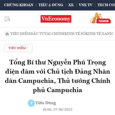
CHỨNG KHOÁN
TIÊU & DÙNG
XE
VNE TV
TECH CO
TIÊU ĐIỂM
ĐẦU TƯ
TÀI CHÍNH
KINH TẾ SỐ
KINH TẾ XANH
TIÊU ĐIỂM
Tổng Bí thư Nguyễn Phú Trọng
điện đàm với Chủ tịch Đảng Nhân
dân Campuchia, Thủ tướng Chính
phủ Campuchia
Tiến Dũng
T
19:00, 27/06/2022