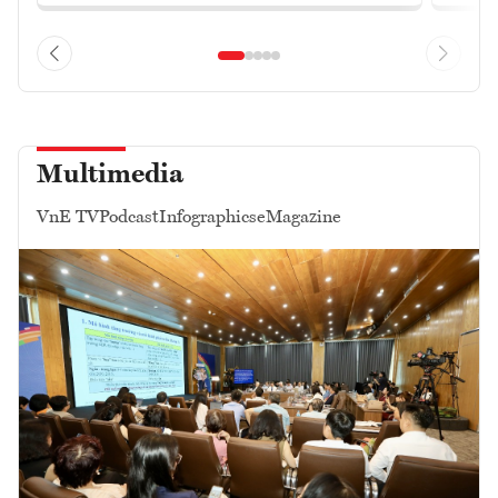
Multimedia
VnE TV
Podcast
Infographics
eMagazine