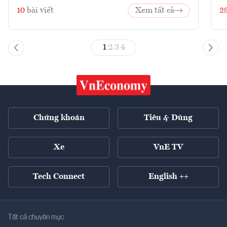
10
bài viết
Xem tất cả
2
1
2
3
4
Chứng khoán
Tiêu & Dùng
Xe
VnE TV
Tech Connect
English ++
Tất cả chuyên mục