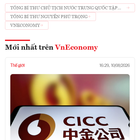
TỔNG BÍ THƯ CHỦ TỊCH NƯỚC TRUNG QUỐC TẬP
CẬN BÌNH
TỔNG BÍ THƯ NGUYỄN PHÚ TRỌNG
VNECONOMY
Mới nhất trên
VnEconomy
Thế giới
16:29, 10/08/2026