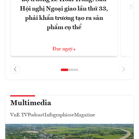
Siế
Hội nghị Ngoại giao lần thứ 33,
phải khẩn trương tạo ra sản
phẩm cụ thể
Đọc ngay
Multimedia
VnE TV
Podcast
Infographics
eMagazine