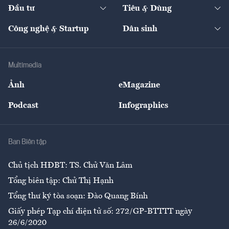
The Guide
Video
Đầu tư
Tiêu & Dùng
Quản trị số
Cafe BĐS
Thị trường
Kinh doanh
Kết nối
Tạp chí kinh tế Việt Nam
eMagazine
Nhà đầu tư
Du lịch
Công nghệ & Startup
Dân sinh
Tư vấn
Nông sản
Doanh nhân
Tư vấn Tiêu & Dùng
Infographics
Hạ tầng
Sức khỏe
Khung pháp lý
Doanh nghiệp
Địa phương
Thị trường
Bảo hiểm
Multimedia
Sự kiện
Nhân lực
Ảnh
eMagazine
Đẹp +
An sinh
Podcast
Infographics
Giải trí
Y tế
Nhà
Ban Biên tập
Ẩm thực
Chủ tịch HĐBT: TS. Chử Văn Lâm
Tổng biên tập: Chử Thị Hạnh
Tổng thư ký tòa soạn: Đào Quang Bính
Giấy phép Tạp chí điện tử số: 272/GP-BTTTT ngày
26/6/2020