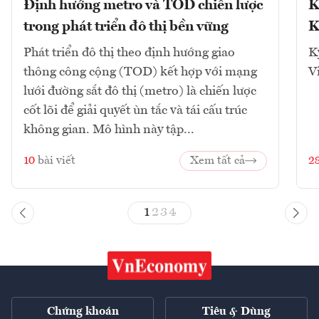
Định hướng metro và TOD chiến lược
K
trong phát triển đô thị bền vững
K
Phát triển đô thị theo định hướng giao
K
thông công cộng (TOD) kết hợp với mạng
V
lưới đường sắt đô thị (metro) là chiến lược
cốt lõi để giải quyết ùn tắc và tái cấu trúc
không gian. Mô hình này tập...
10
bài viết
Xem tất cả
2
1
2
3
4
Chứng khoán
Tiêu & Dùng