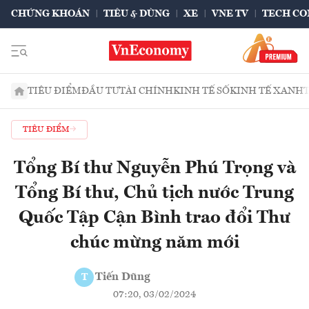
CHỨNG KHOÁN
TIÊU & DÙNG
XE
VNE TV
TECH CO
TIÊU ĐIỂM
ĐẦU TƯ
TÀI CHÍNH
KINH TẾ SỐ
KINH TẾ XANH
TIÊU ĐIỂM
Tổng Bí thư Nguyễn Phú Trọng và
Tổng Bí thư, Chủ tịch nước Trung
Quốc Tập Cận Bình trao đổi Thư
chúc mừng năm mới
Tiến Dũng
T
07:20, 03/02/2024