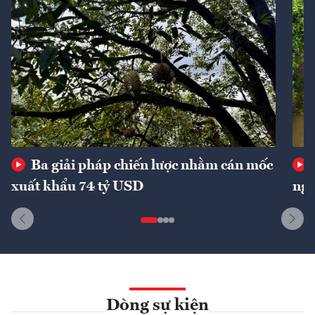
Ba giải pháp chiến lược nhằm cán mốc
xuất khẩu 74 tỷ USD
ngu
Dòng sự kiện