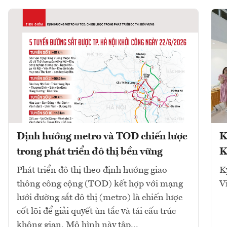
Định hướng metro và TOD chiến lược
K
trong phát triển đô thị bền vững
K
Phát triển đô thị theo định hướng giao
K
thông công cộng (TOD) kết hợp với mạng
V
lưới đường sắt đô thị (metro) là chiến lược
cốt lõi để giải quyết ùn tắc và tái cấu trúc
không gian. Mô hình này tập...