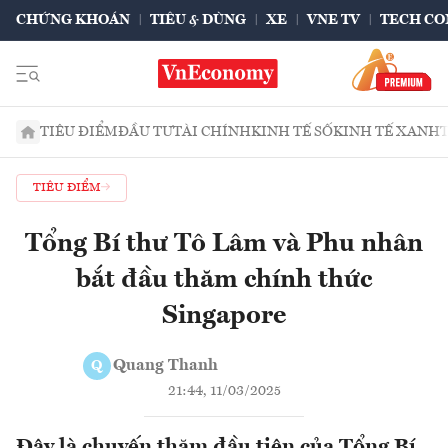
CHỨNG KHOÁN
TIÊU & DÙNG
XE
VNE TV
TECH CO
TIÊU ĐIỂM
ĐẦU TƯ
TÀI CHÍNH
KINH TẾ SỐ
KINH TẾ XANH
TIÊU ĐIỂM
Tổng Bí thư Tô Lâm và Phu nhân
bắt đầu thăm chính thức
Singapore
Quang Thanh
Q
21:44, 11/03/2025
Đây là chuyến thăm đầu tiên của Tổng Bí