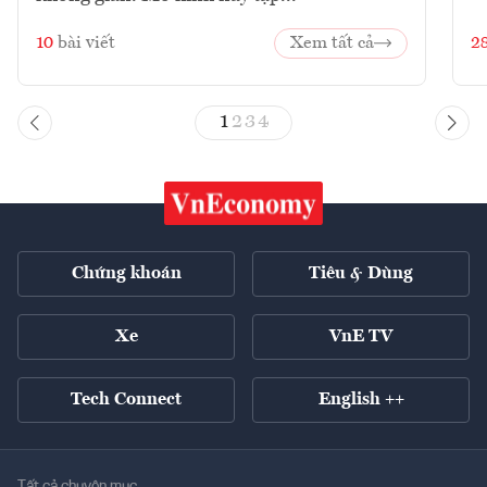
10
bài viết
Xem tất cả
2
1
2
3
4
Chứng khoán
Tiêu & Dùng
Xe
VnE TV
Tech Connect
English ++
Tất cả chuyên mục