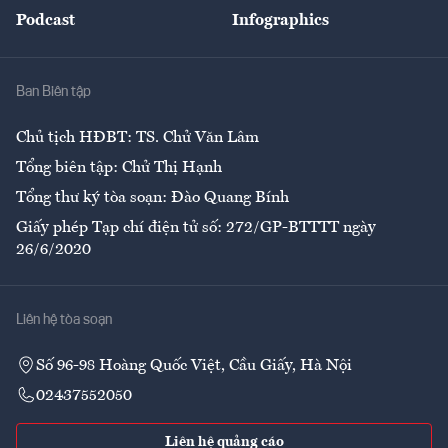
An sinh
Podcast
Infographics
Giải trí
Y tế
Nhà
Ban Biên tập
Ẩm thực
Chủ tịch HĐBT: TS. Chử Văn Lâm
Tổng biên tập: Chử Thị Hạnh
Tổng thư ký tòa soạn: Đào Quang Bính
Giấy phép Tạp chí điện tử số: 272/GP-BTTTT ngày
26/6/2020
Liên hệ tòa soạn
Số 96-98 Hoàng Quốc Việt, Cầu Giấy, Hà Nội
02437552050
Liên hệ quảng cáo