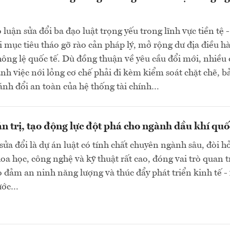
luận sửa đổi ba đạo luật trọng yếu trong lĩnh vực tiền tệ -
 mục tiêu tháo gỡ rào cản pháp lý, mở rộng dư địa điều h
hông lệ quốc tế. Dù đồng thuận về yêu cầu đổi mới, nhiều 
h việc nới lỏng cơ chế phải đi kèm kiểm soát chặt chẽ, b
nh đổi an toàn của hệ thống tài chính…
n trị, tạo động lực đột phá cho ngành dầu khí quố
sửa đổi là dự án luật có tính chất chuyên ngành sâu, đòi h
a học, công nghệ và kỹ thuật rất cao, đóng vai trò quan 
o đảm an ninh năng lượng và thúc đẩy phát triển kinh tế -
nước…