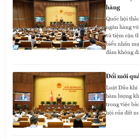
hàng
Quốc hội thảo 
ngân hàng với
và tiệm cận t
biểu nhấn mạn
đảm không đá
Đổi mới quả
Luật Dầu khí 
hàm lượng kho
trong việc bả
hội của đất 