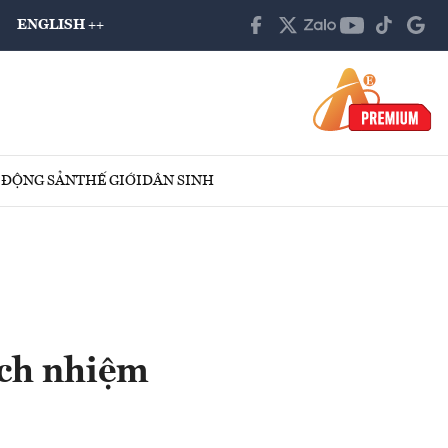
ENGLISH ++
 ĐỘNG SẢN
THẾ GIỚI
DÂN SINH
ách nhiệm