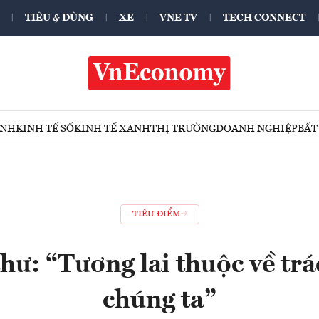
TIÊU & DÙNG
XE
VNE TV
TECH CONNECT
ÍNH
KINH TẾ SỐ
KINH TẾ XANH
THỊ TRƯỜNG
DOANH NGHIỆP
BẤT
TIÊU ĐIỂM
thư: “Tương lai thuộc về tr
chúng ta”