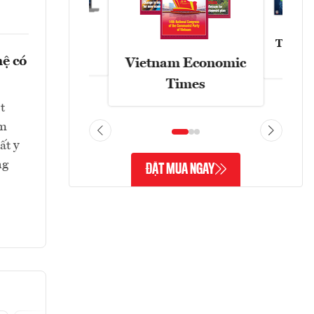
Tạp chí
Askonomy
hệ có
Vietnam Economic
Times
t
ểm
ất y
ng
ĐẶT MUA NGAY