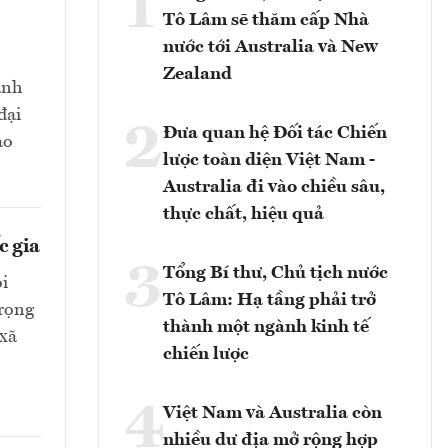
1
Tô Lâm sẽ thăm cấp Nhà
nước tới Australia và New
Zealand
ành
đại
2
Đưa quan hệ Đối tác Chiến
ảo
lược toàn diện Việt Nam -
Australia đi vào chiều sâu,
thực chất, hiệu quả
c gia
3
Tổng Bí thư, Chủ tịch nước
ỏi
Tô Lâm: Hạ tầng phải trở
trọng
thành một ngành kinh tế
 xã
chiến lược
4
Việt Nam và Australia còn
nhiều dư địa mở rộng hợp