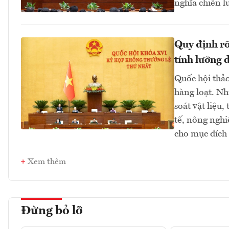
nghĩa chiến lư
Quy định rõ 
tính lưỡng 
Quốc hội thảo
hàng loạt. Nh
soát vật liệu,
tế, nông nghi
cho mục đích
Xem thêm
Đừng bỏ lỡ