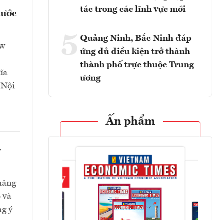
tác trong các lĩnh vực mới
nước
5
Quảng Ninh, Bắc Ninh đáp
ew
ứng đủ điều kiện trở thành
thành phố trực thuộc Trung
ĩa
ương
 Nội
Ấn phẩm
y
 năng
 và
ng ý