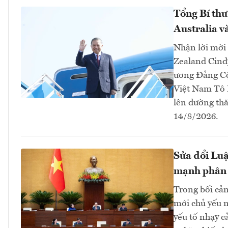
Tổng Bí thư
Australia 
Nhận lời mời
Zealand Cind
ương Đảng Cộ
Việt Nam Tô 
lên đường thă
14/8/2026.
Sửa đổi Luậ
mạnh phân
Trong bối cản
mới chủ yếu n
yếu tố nhạy c