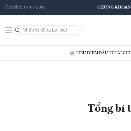
Chủ Nhật, 09/08/2026
CHỨNG KHOÁN
TIÊU ĐIỂM
ĐẦU TƯ
TÀI CH
Tổng bí 