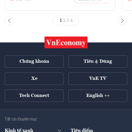
1
2
3
4
Chứng khoán
Tiêu & Dùng
Xe
VnE TV
Tech Connect
English ++
Tất cả chuyên mục
Kinh tế xanh
Tiêu điểm