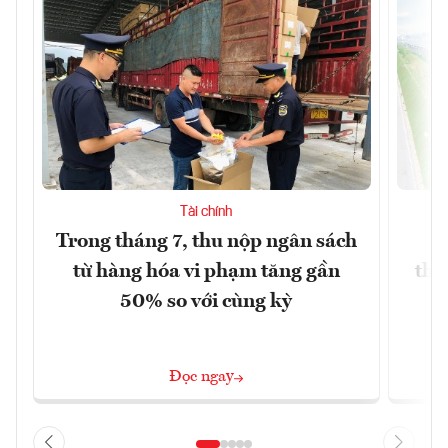
Tài chính
Trong tháng 7, thu nộp ngân sách
G
từ hàng hóa vi phạm tăng gần
thá
50% so với cùng kỳ
Đọc ngay