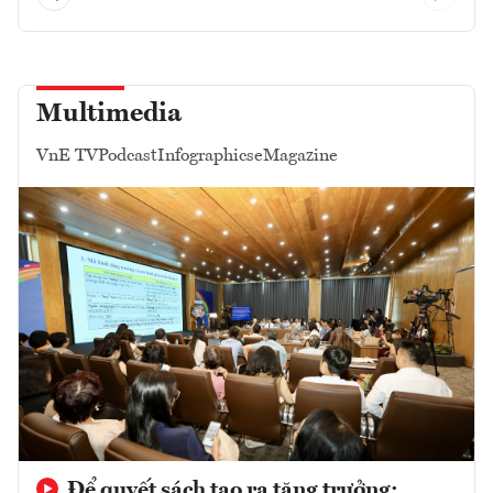
Multimedia
VnE TV
Podcast
Infographics
eMagazine
Để quyết sách tạo ra tăng trưởng: