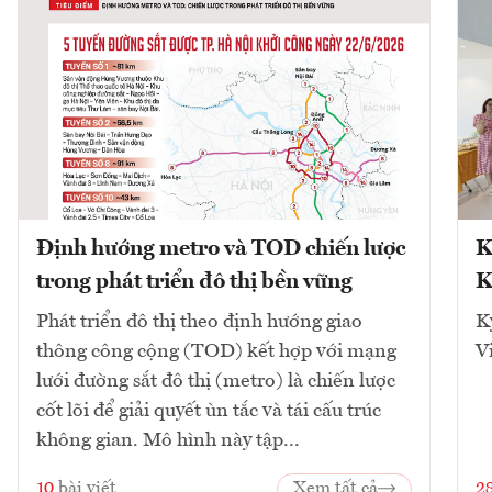
Định hướng metro và TOD chiến lược
K
trong phát triển đô thị bền vững
K
Phát triển đô thị theo định hướng giao
K
thông công cộng (TOD) kết hợp với mạng
V
lưới đường sắt đô thị (metro) là chiến lược
cốt lõi để giải quyết ùn tắc và tái cấu trúc
không gian. Mô hình này tập...
10
bài viết
Xem tất cả
2