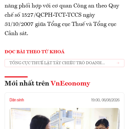
năng phối hợp với cơ quan Công an theo Quy
chế số 1527/QCPH-TCT-TCCS ngày
31/10/2007 giữa Tổng cục Thuế và Tổng cục
Cảnh sát.
ĐỌC BÀI THEO TỪ KHOÁ
TỔNG CỤC THUẾ LẬT TẨY CHIÊU TRÒ DOANH
NGHIỆP GIAN LẬN HOÁ ĐƠN
Mới nhất trên
VnEconomy
Dân sinh
19:00, 06/08/2026