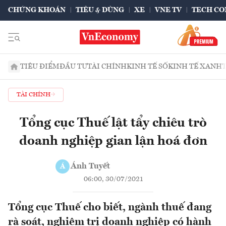
CHỨNG KHOÁN
TIÊU & DÙNG
XE
VNE TV
TECH CO
TIÊU ĐIỂM
ĐẦU TƯ
TÀI CHÍNH
KINH TẾ SỐ
KINH TẾ XANH
TÀI CHÍNH
Tổng cục Thuế lật tẩy chiêu trò
doanh nghiệp gian lận hoá đơn
Ánh Tuyết
Á
06:00, 30/07/2021
Tổng cục Thuế cho biết, ngành thuế đang
rà soát, nghiêm trị doanh nghiệp có hành