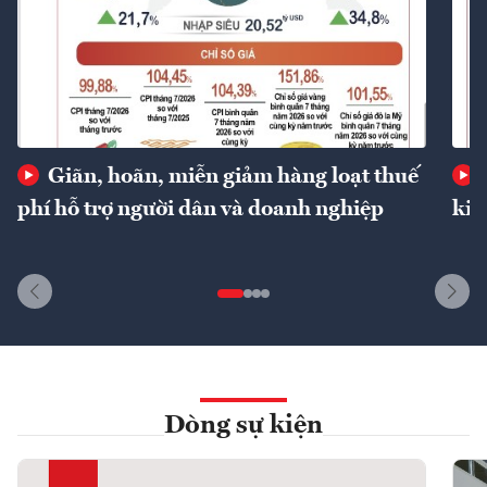
Giãn, hoãn, miễn giảm hàng loạt thuế
phí hỗ trợ người dân và doanh nghiệp
kin
Dòng sự kiện