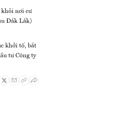
 khỏi nơi cư
su Đắk Lắk)
 khởi tố, bắt
ầu tư Công ty