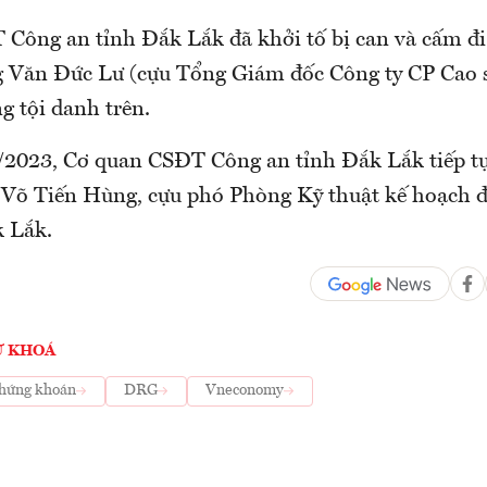
Công an tỉnh Đắk Lắk đã khởi tố bị can và cấm đi
ng Văn Đức Lư (cựu Tổng Giám đốc Công ty CP Cao 
ng tội danh trên.
/2023, Cơ quan CSĐT Công an tỉnh Đắk Lắk tiếp tục
Võ Tiến Hùng, cựu phó Phòng Kỹ thuật kế hoạch đ
 Lắk.
Ừ KHOÁ
hứng khoán
DRG
Vneconomy