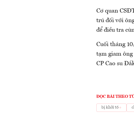
Cơ quan CSĐT 
trú đối với ô
để điều tra cù
Cuối tháng 10
tạm giam ông 
CP Cao su Đắk
ĐỌC BÀI THEO T
bị khởi tố
c