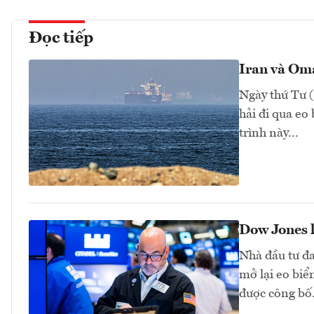
Đọc tiếp
Iran và Om
Ngày thứ Tư (
hải đi qua eo
trình này...
Dow Jones lậ
Nhà đầu tư đa
mở lại eo biể
được công bố.