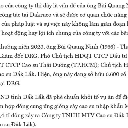
o của công ty thì đây là vấn đề của ông Bùi Quang 
công tác tại Dakruco và sẽ được cơ quan chức năng 
 của pháp luật và sự việc này không làm gián đoạn
hoạt động hay lợi ích chung của công ty với các bê
thường niên 2023, ông Bùi Quang Ninh (1966) - Th
iám đốc DRG, Phó Chủ tịch HĐQT CTCP Đầu tư 
T CTCP Cao su Thái Dương (TP.HCM); Chủ tịch
ao su Đắk Lắk. Hiện, ông này đang sở hữu 6.600 cổ
tại DRG.
ND tỉnh Đắk Lắk đã phê chuẩn khởi tố vụ án để điề
n hợp đồng cung ứng giống cây cao su nhập khẩu M
 1,4 tỉ đồng xảy ra Công ty TNHH MTV Cao su Đắk L
o su Đắk Lắk).