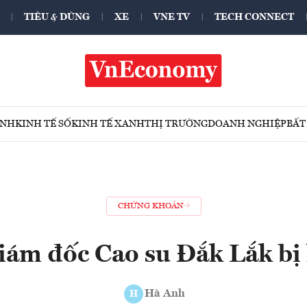
TIÊU & DÙNG
XE
VNE TV
TECH CONNECT
ÍNH
KINH TẾ SỐ
KINH TẾ XANH
THỊ TRƯỜNG
DOANH NGHIỆP
BẤT
CHỨNG KHOÁN
iám đốc Cao su Đắk Lắk bị 
Hà Anh
H