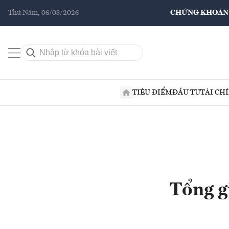
Thứ Năm, 06/08/2026
CHỨNG KHOÁN
TIÊU ĐIỂM
ĐẦU TƯ
TÀI CH
Tổng g