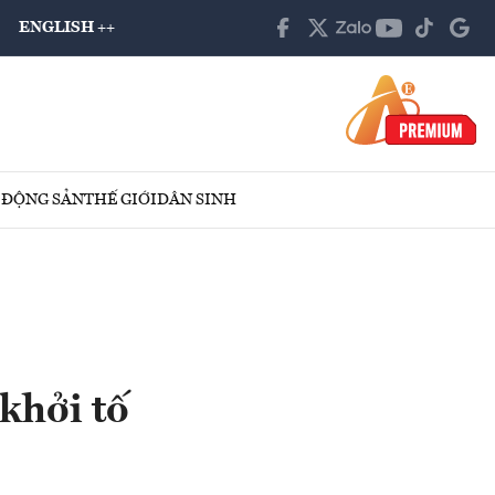
ENGLISH ++
 ĐỘNG SẢN
THẾ GIỚI
DÂN SINH
khởi tố