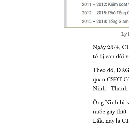
Lý 
Ngày 23/4, C
tố bị can đối 
Theo đó, DRG 
quan CSĐT Côn
Ninh - Thành
Ông Ninh bị kh
nước gây thất 
Lắk, nay là C