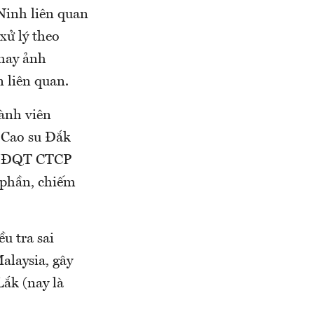
Ninh liên quan
xử lý theo
 hay ảnh
n liên quan.
ành viên
Cao su Đắk
 HĐQT CTCP
 phần, chiếm
u tra sai
alaysia, gây
ắk (nay là