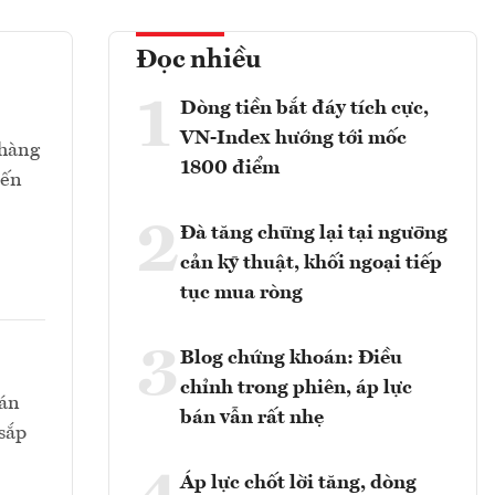
Đọc nhiều
1
Dòng tiền bắt đáy tích cực,
VN-Index hướng tới mốc
 hàng
1800 điểm
iến
2
Đà tăng chững lại tại ngưỡng
cản kỹ thuật, khối ngoại tiếp
tục mua ròng
3
Blog chứng khoán: Điều
chỉnh trong phiên, áp lực
hán
bán vẫn rất nhẹ
sắp
Áp lực chốt lời tăng, dòng