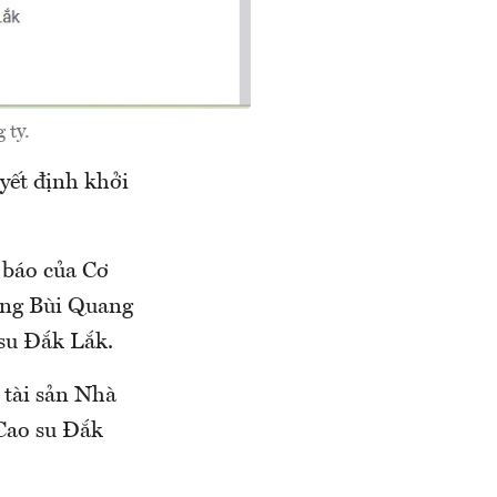
 ty.
ết định khởi
 báo của Cơ
ông Bùi Quang
su Đắk Lắk.
 tài sản Nhà
 Cao su Đắk