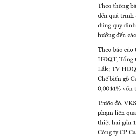
Theo thông bá
đến quá trình 
đúng quy định
hưởng đến các 
Theo báo cáo 
HĐQT, Tổng G
Lắk; TV HĐQ
Chế biến gỗ C
0,0041% vốn 
Trước đó, VKS
phạm liên qua
thiệt hại gần
Công ty CP Ca