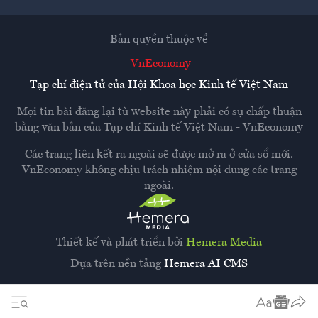
Bản quyền thuộc về
VnEconomy
Tạp chí điện tử của Hội Khoa học Kinh tế Việt Nam
Mọi tin bài đăng lại từ website này phải có sự chấp thuận
bằng văn bản của
Tạp chí Kinh tế Việt Nam - VnEconomy
Các trang liên kết ra ngoài sẽ được mở ra ở cửa sổ mới.
VnEconomy không chịu trách nhiệm nội dung các trang
ngoài.
Thiết kế và phát triển bởi
Hemera Media
Dựa trên nền tảng
Hemera AI CMS