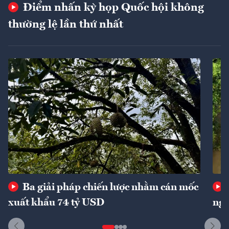
Điểm nhấn kỳ họp Quốc hội không
thường lệ lần thứ nhất
Ba giải pháp chiến lược nhằm cán mốc
xuất khẩu 74 tỷ USD
ngu