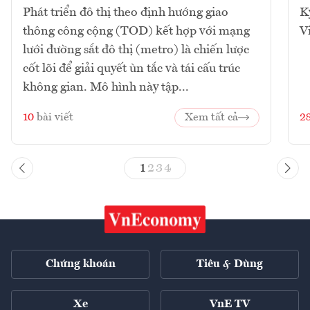
Phát triển đô thị theo định hướng giao
K
thông công cộng (TOD) kết hợp với mạng
V
lưới đường sắt đô thị (metro) là chiến lược
cốt lõi để giải quyết ùn tắc và tái cấu trúc
không gian. Mô hình này tập...
10
bài viết
Xem tất cả
2
1
2
3
4
Chứng khoán
Tiêu & Dùng
Xe
VnE TV