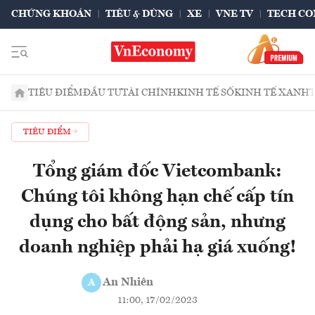
CHỨNG KHOÁN
TIÊU & DÙNG
XE
VNE TV
TECH CO
TIÊU ĐIỂM
ĐẦU TƯ
TÀI CHÍNH
KINH TẾ SỐ
KINH TẾ XANH
TIÊU ĐIỂM
Tổng giám đốc Vietcombank:
Chúng tôi không hạn chế cấp tín
dụng cho bất động sản, nhưng
doanh nghiệp phải hạ giá xuống!
An Nhiên
A
11:00, 17/02/2023