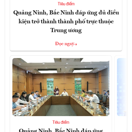
Tiêu điểm
Quảng Ninh, Bắc Ninh đáp ứng đủ điều
kiện trở thành thành phố trực thuộc
Trung ương
Đọc ngay
Tiêu điểm
Quảng Ninh, Bắc Ninh đáp ứng
Ph