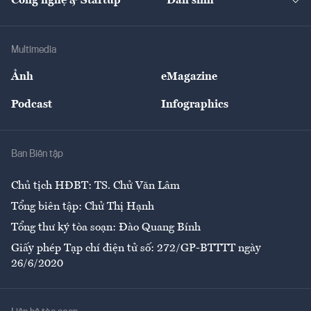
Công nghệ & Startup
Dân sinh
Tư vấn
Nông sản
Doanh nhân
Tư vấn Tiêu & Dùng
Infographics
Hạ tầng
Sức khỏe
Khung pháp lý
Doanh nghiệp
Địa phương
Thị trường
Bảo hiểm
Multimedia
Sự kiện
Nhân lực
Ảnh
eMagazine
Đẹp +
An sinh
Podcast
Infographics
Giải trí
Y tế
Nhà
Ban Biên tập
Ẩm thực
Chủ tịch HĐBT: TS. Chử Văn Lâm
Tổng biên tập: Chử Thị Hạnh
Tổng thư ký tòa soạn: Đào Quang Bính
Giấy phép Tạp chí điện tử số: 272/GP-BTTTT ngày
26/6/2020