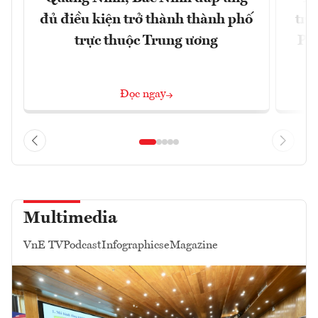
đủ điều kiện trở thành thành phố
trự
trực thuộc Trung ương
Phi
Đ
Đọc ngay
Multimedia
VnE TV
Podcast
Infographics
eMagazine