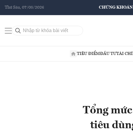
Thứ Sáu, 07/08/2026
CHỨNG KHOÁN
TIÊU ĐIỂM
ĐẦU TƯ
TÀI CH
Tổng mức 
tiêu dùn