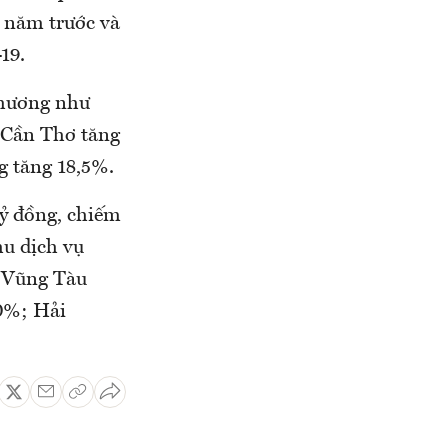
ỳ năm trước và
19.
phương như
 Cần Thơ tăng
 tăng 18,5%.
ỷ đồng, chiếm
hu dịch vụ
- Vũng Tàu
0%; Hải