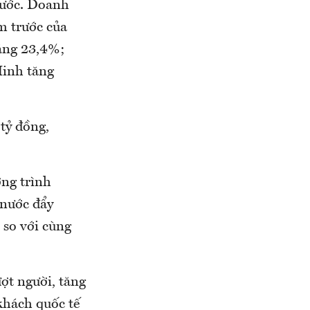
rước. Doanh
m trước của
ăng 23,4%;
Minh tăng
tỷ đồng,
ơng trình
 nước đẩy
 so với cùng
ợt người, tăng
khách quốc tế