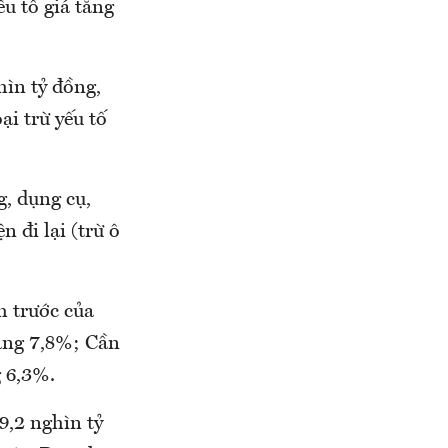
u tố giá tăng
ìn tỷ đồng,
i trừ yếu tố
, dụng cụ,
 đi lại (trừ ô
 trước của
ng 7,8%; Cần
 6,3%.
9,2 nghìn tỷ