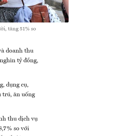
ời, tăng 51% so
và doanh thu
ghìn tỷ đồng,
g, dụng cụ,
u trú, ăn uống
nh thu dịch vụ
8,7% so với