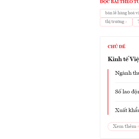
ĐỌC BÀI THEO T
bán lẻ hàng hoá v
thị trường
CHỦ ĐỀ
Kinh tế Vi
Ngành thứ
Số lao độ
Xuất khẩu
Xem thêm