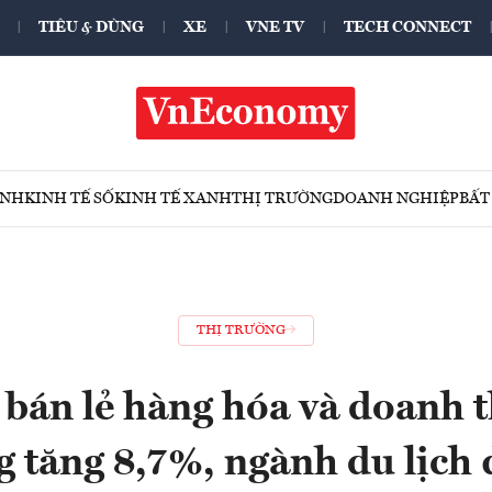
TIÊU & DÙNG
XE
VNE TV
TECH CONNECT
ÍNH
KINH TẾ SỐ
KINH TẾ XANH
THỊ TRƯỜNG
DOANH NGHIỆP
BẤT
THỊ TRƯỜNG
bán lẻ hàng hóa và doanh t
g tăng 8,7%, ngành du lịch