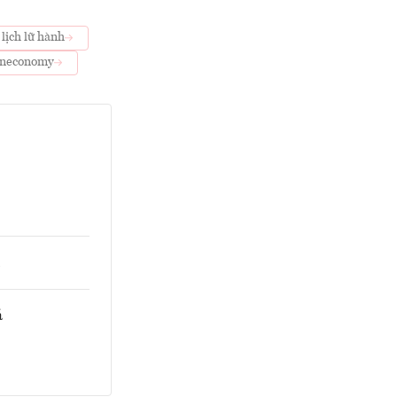
lịch lữ hành
neconomy
á