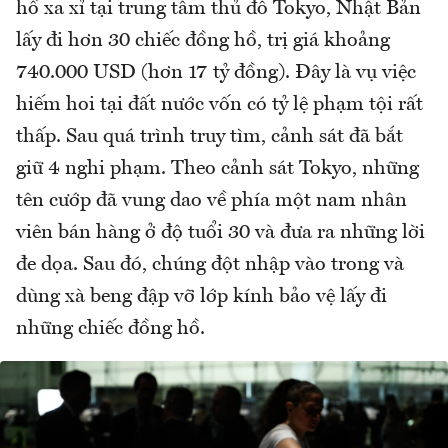
hồ xa xỉ tại trung tâm thủ đô Tokyo, Nhật Bản
lấy đi hơn 30 chiếc đồng hồ, trị giá khoảng
740.000 USD (hơn 17 tỷ đồng). Đây là vụ việc
hiếm hoi tại đất nước vốn có tỷ lệ phạm tội rất
thấp. Sau quá trình truy tìm, cảnh sát đã bắt
giữ 4 nghi phạm. Theo cảnh sát Tokyo, những
tên cướp đã vung dao về phía một nam nhân
viên bán hàng ở độ tuổi 30 và đưa ra những lời
đe dọa. Sau đó, chúng đột nhập vào trong và
dùng xà beng đập vỡ lớp kính bảo vệ lấy đi
những chiếc đồng hồ.