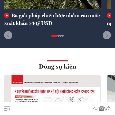
Ba giải pháp chiến lược nhằm cán mốc
xuất khẩu 74 tỷ USD
ngu
Dòng sự kiện