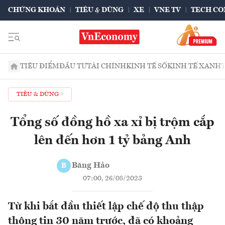
CHỨNG KHOÁN
TIÊU & DÙNG
XE
VNE TV
TECH CO
TIÊU ĐIỂM
ĐẦU TƯ
TÀI CHÍNH
KINH TẾ SỐ
KINH TẾ XANH
TIÊU & DÙNG
Tổng số đồng hồ xa xỉ bị trộm cắp
lên đến hơn 1 tỷ bảng Anh
Băng Hảo
B
07:00, 26/08/2023
Từ khi bắt đầu thiết lập chế độ thu thập
thông tin 30 năm trước, đã có khoảng