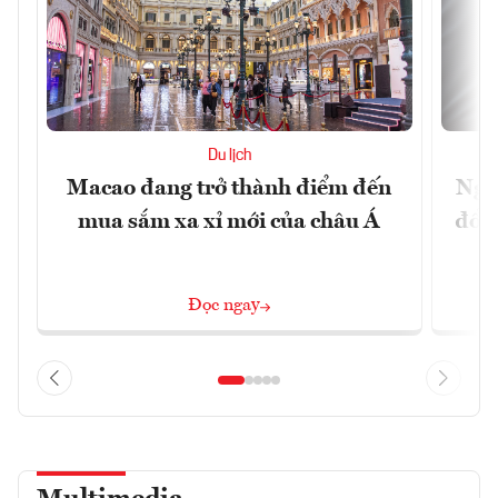
Du lịch
Macao đang trở thành điểm đến
Ngư
mua sắm xa xỉ mới của châu Á
đổi 
Đọc ngay