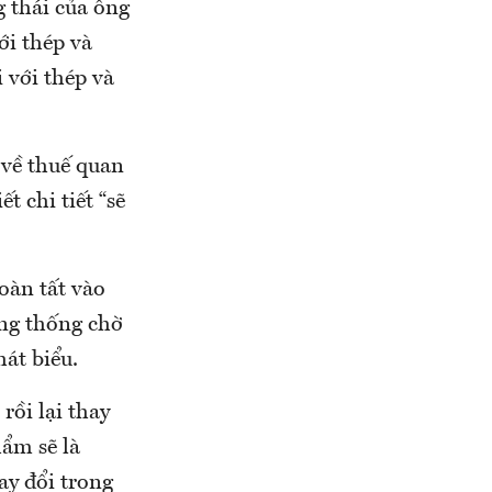
g thái của ông
ới thép và
 với thép và
 về thuế quan
 chi tiết “sẽ
oàn tất vào
ổng thống chờ
hát biểu.
rồi lại thay
hẩm sẽ là
ay đổi trong