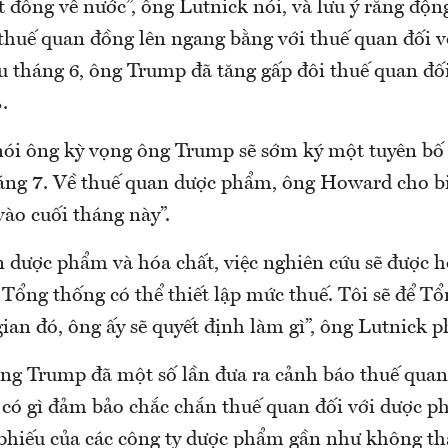
t đồng về nước”, ông Lutnick nói, và lưu ý rằng độn
thuế quan đồng lên ngang bằng với thuế quan đối v
 tháng 6, ông Trump đã tăng gấp đôi thuế quan đối
.
nói ông kỳ vọng ông Trump sẽ sớm ký một tuyên bố
áng 7. Về thuế quan dược phẩm, ông Howard cho biết
ào cuối tháng này”.
n dược phẩm và hóa chất, việc nghiên cứu sẽ được h
 Tổng thống có thể thiết lập mức thuế. Tôi sẽ để T
gian đó, ông ấy sẽ quyết định làm gì”, ông Lutnick p
ông Trump đã một số lần đưa ra cảnh báo thuế quan 
 có gì đảm bảo chắc chắn thuế quan đối với dược p
phiếu của các công ty dược phẩm gần như không th