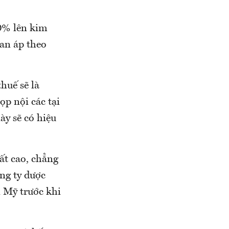
0% lên kim
uan áp theo
huế sẽ là
p nội các tại
ày sẽ có hiệu
ất cao, chẳng
ng ty dược
i Mỹ trước khi