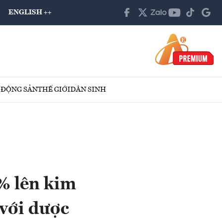
ENGLISH ++
 ĐỘNG SẢN
THẾ GIỚI
DÂN SINH
% lên kim
với dược