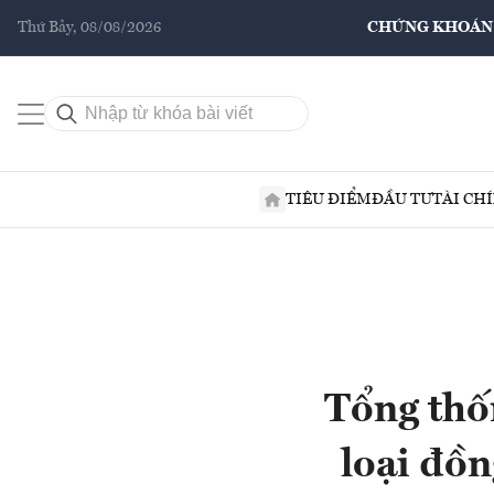
Thứ Bảy, 08/08/2026
CHỨNG KHOÁN
TIÊU ĐIỂM
ĐẦU TƯ
TÀI CH
Tổng thố
loại đồ