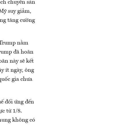
ịch chuyển sản
 Mỹ suy giảm,
ang tăng cường
g Trump nằm
Trump đã hoãn
oãn này sẽ kết
y ít ngày, ông
 quốc gia chưa
uế đối ứng đến
c từ 1/8.
chung không có