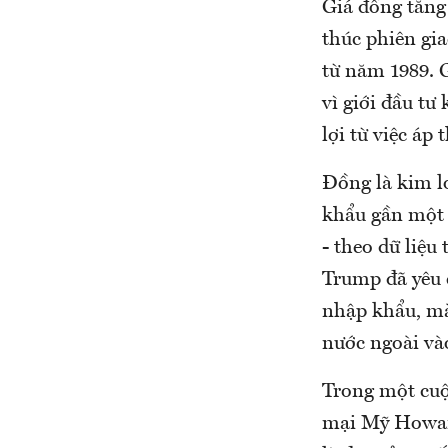
Giá đồng tăng
thúc phiên gi
từ năm 1989. 
vì giới đầu tư
lợi từ việc áp
Đồng là kim lo
khẩu gần một 
- theo dữ liệ
Trump đã yêu 
nhập khẩu, mà 
nước ngoài và
Trong một cuộ
mại Mỹ Howard