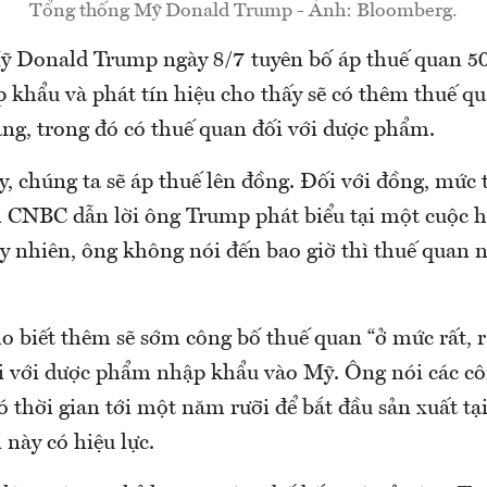
Tổng thống Mỹ Donald Trump - Ảnh: Bloomberg.
 Donald Trump ngày 8/7 tuyên bố áp thuế quan 5
 khẩu và phát tín hiệu cho thấy sẽ có thêm thuế q
ng, trong đó có thuế quan đối với dược phẩm.
 chúng ta sẽ áp thuế lên đồng. Đối với đồng, mức t
n CNBC dẫn lời ông Trump phát biểu tại một cuộc họ
 nhiên, ông không nói đến bao giờ thì thuế quan n
 biết thêm sẽ sớm công bố thuế quan “ở mức rất, r
 với dược phẩm nhập khẩu vào Mỹ. Ông nói các cô
 thời gian tới một năm rưỡi để bắt đầu sản xuất tạ
này có hiệu lực.