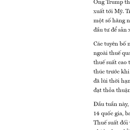
Ông Trump thì
xuất tới Mỹ. T
một số hãng n
đầu tư để sản 
Các tuyên bố 
ngoài thuế qu
thuế suất cao 
thúc trước khi
đã lùi thời hạ
đạt thỏa thuậ
Đầu tuần này,
14 quốc gia, 
Thuế suất đối