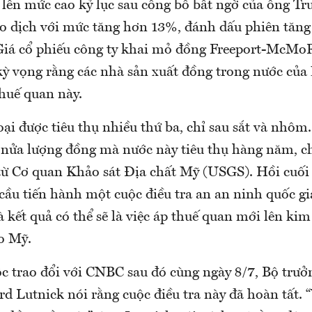
 lên mức cao kỷ lục sau công bố bất ngờ của ông Tr
ao dịch với mức tăng hơn 13%, đánh dấu phiên tăn
Giá cổ phiếu công ty khai mỏ đồng Freeport-McM
 kỳ vọng rằng các nhà sản xuất đồng trong nước củ
 thuế quan này.
ại được tiêu thụ nhiều thứ ba, chỉ sau sắt và nhô
nửa lượng đồng mà nước này tiêu thụ hàng năm, ch
u từ Cơ quan Khảo sát Địa chất Mỹ (USGS). Hồi cuối
cầu tiến hành một cuộc điều tra an an ninh quốc gi
kết quả có thể sẽ là việc áp thuế quan mới lên kim 
o Mỹ.
c trao đổi với CNBC sau đó cùng ngày 8/7, Bộ trư
 Lutnick nói rằng cuộc điều tra này đã hoàn tất. “