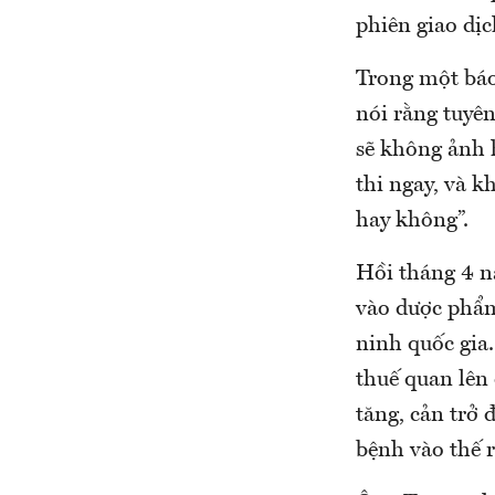
phiên giao dịc
Trong một báo
nói rằng tuyê
sẽ không ảnh 
thi ngay, và k
hay không”.
Hồi tháng 4 n
vào dược phẩm 
ninh quốc gia
thuế quan lên
tăng, cản trở 
bệnh vào thế r