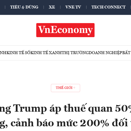
TIÊU & DÙNG
XE
VNE TV
TECH CONNECT
ÍNH
KINH TẾ SỐ
KINH TẾ XANH
THỊ TRƯỜNG
DOANH NGHIỆP
BẤT
THẾ GIỚI
ng Trump áp thuế quan 50
ng, cảnh báo mức 200% đối 