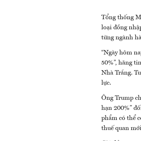
Tổng thống Mỹ
loại đồng nhập
từng ngành hà
“Ngày hôm nay,
50%”, hãng ti
Nhà Trắng. Tuy
lực.
Ông Trump cho
hạn 200%” đối
phẩm có thể có
thuế quan mới 