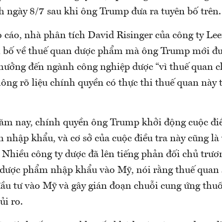
h ngày 8/7 sau khi ông Trump đưa ra tuyên bố trên.
 cáo, nhà phân tích David Risinger của công ty Lee
n bố về thuế quan dược phẩm mà ông Trump mới đư
hưởng đến ngành công nghiệp dược “vì thuế quan c
hông rõ liệu chính quyền có thực thi thuế quan này 
ăm nay, chính quyền ông Trump khởi động cuộc đi
nhập khẩu, và cơ sở của cuộc điều tra này cũng là
. Nhiều công ty dược đã lên tiếng phản đối chủ trư
 dược phẩm nhập khẩu vào Mỹ, nói rằng thuế quan s
đầu tư vào Mỹ và gây gián đoạn chuỗi cung ứng thuố
ủi ro.