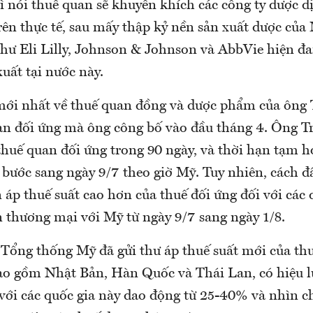
 nói thuế quan sẽ khuyến khích các công ty dược d
rên thực tế, sau mấy thập kỷ nền sản xuất dược của
hư Eli Lilly, Johnson & Johnson và AbbVie hiện đ
xuất tại nước này.
mới nhất về thuế quan đồng và dược phẩm của ôn
an đối ứng mà ông công bố vào đầu tháng 4. Ông 
thuế quan đối ứng trong 90 ngày, và thời hạn tạm h
 bước sang ngày 9/7 theo giờ Mỹ. Tuy nhiên, cách đâ
n áp thuế suất cao hơn của thuế đối ứng đối với các
n thương mại với Mỹ từ ngày 9/7 sang ngày 1/8.
 Tổng thống Mỹ đã gửi thư áp thuế suất mới của th
bao gồm Nhật Bản, Hàn Quốc và Thái Lan, có hiệu lự
 với các quốc gia này dao động từ 25-40% và nhìn 