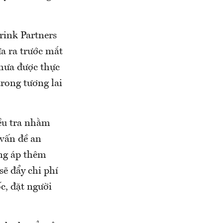
rink Partners
a ra trước mắt
hưa được thực
trong tương lai
ều tra nhằm
 vấn đề an
ơng áp thêm
ẽ đẩy chi phí
c, đặt người