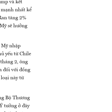
ump và kết
g mạnh nhất kể
oRan tăng 2%
a Mỹ sẽ hưởng
m. Mỹ nhập
ủ yếu từ Chile
 tháng 2, ông
a đối với đồng
loại này từ
ởng Bộ Thương
Ý tưởng ở đây