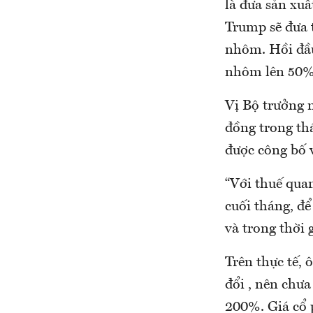
là đưa sản xuấ
Trump sẽ đưa 
nhôm. Hồi đầu
nhôm lên 50%
Vị Bộ trưởng 
đồng trong th
được công bố v
“Với thuế qua
cuối tháng, để
và trong thời 
Trên thực tế, 
đổi , nên chưa
200%. Giá cổ 