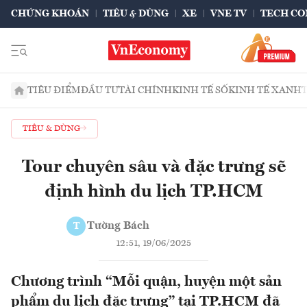
CHỨNG KHOÁN
TIÊU & DÙNG
XE
VNE TV
TECH CO
TIÊU ĐIỂM
ĐẦU TƯ
TÀI CHÍNH
KINH TẾ SỐ
KINH TẾ XANH
TIÊU & DÙNG
Tour chuyên sâu và đặc trưng sẽ
định hình du lịch TP.HCM
Tường Bách
T
12:51, 19/06/2025
Chương trình “Mỗi quận, huyện một sản
phẩm du lịch đặc trưng” tại TP.HCM đã