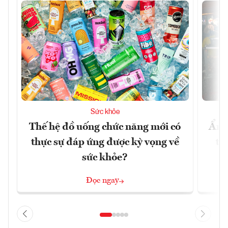
Sức khỏe
Thế hệ đồ uống chức năng mới có
Ẩm 
thực sự đáp ứng được kỳ vọng về
tê
sức khỏe?
Đọc ngay