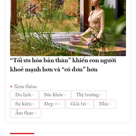
“Tối ưu hóa bản thân” khiến con người
khoẻ mạnh hơn và “cô đơn” hơn
Xem thêm
Du lịch
Sức khỏe
Thị trường
Sự kiện
Đẹp +
Giải trí
Nhà
Ẩm thực