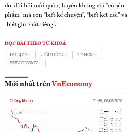
đó, đòi hỏi mỗi quận, huyện không chỉ “có sản
phẩm” mà còn “biết kể chuyện”, “biết kết nối” và
“biết giữ chất riêng”.
ĐỌC BÀI THEO TỪ KHOÁ
DU LỊCH
TIÊU DÙNG
TP.HCM
VNECONOMY
Mới nhất trên
VnEconomy
Chứng khoán
21:48, 06/08/2026