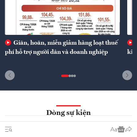
Giãn, hoãn, miễn giảm hàng loạt thuế
phí hỗ trợ người dân và doanh nghiệp
kin
Dòng sự kiện