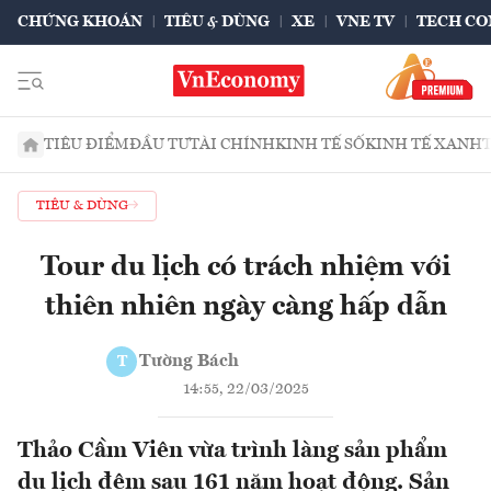
CHỨNG KHOÁN
TIÊU & DÙNG
XE
VNE TV
TECH CO
TIÊU ĐIỂM
ĐẦU TƯ
TÀI CHÍNH
KINH TẾ SỐ
KINH TẾ XANH
TIÊU & DÙNG
Tour du lịch có trách nhiệm với
thiên nhiên ngày càng hấp dẫn
Tường Bách
T
14:55, 22/03/2025
Thảo Cầm Viên vừa trình làng sản phẩm
du lịch đêm sau 161 năm hoạt động. Sản