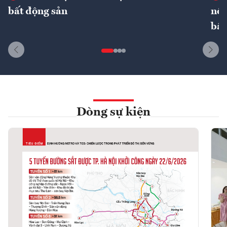
bất động sản
nôn
bất
Dòng sự kiện