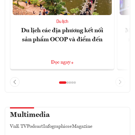
Du lịch
Du lịch các địa phương kết nối
Mac
sản phẩm OCOP và điểm đến
mu
Đọc ngay
Multimedia
VnE TV
Podcast
Infographics
eMagazine