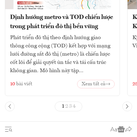
Định hướng metro và TOD chiến lược
K
trong phát triển đô thị bền vững
K
Phát triển đô thị theo định hướng giao
K
thông công cộng (TOD) kết hợp với mạng
V
lưới đường sắt đô thị (metro) là chiến lược
cốt lõi để giải quyết ùn tắc và tái cấu trúc
không gian. Mô hình này tập...
10
bài viết
Xem tất cả
2
1
2
3
4