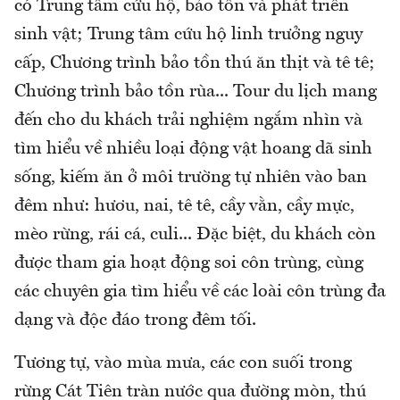
có Trung tâm cứu hộ, bảo tồn và phát triển
sinh vật; Trung tâm cứu hộ linh trưởng nguy
cấp, Chương trình bảo tồn thú ăn thịt và tê tê;
Chương trình bảo tồn rùa... Tour du lịch mang
đến cho du khách trải nghiệm ngắm nhìn và
tìm hiểu về nhiều loại động vật hoang dã sinh
sống, kiếm ăn ở môi trường tự nhiên vào ban
đêm như: hươu, nai, tê tê, cầy vằn, cầy mực,
mèo rừng, rái cá, culi... Đặc biệt, du khách còn
được tham gia hoạt động soi côn trùng, cùng
các chuyên gia tìm hiểu về các loài côn trùng đa
dạng và độc đáo trong đêm tối.
Tương tự, vào mùa mưa, các con suối trong
rừng Cát Tiên tràn nước qua đường mòn, thú