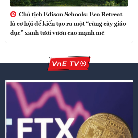
Chủ tịch Edison Schools: Eco Retreat
là cơ hội để kiến tạo ra một “rừng cây giáo
dục” xanh tươi vươn cao mạnh mẽ