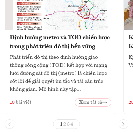
Định hướng metro và TOD chiến lược
K
trong phát triển đô thị bền vững
K
Phát triển đô thị theo định hướng giao
K
thông công cộng (TOD) kết hợp với mạng
V
lưới đường sắt đô thị (metro) là chiến lược
cốt lõi để giải quyết ùn tắc và tái cấu trúc
không gian. Mô hình này tập...
10
bài viết
Xem tất cả
2
1
2
3
4