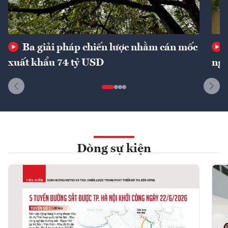
Ba giải pháp chiến lược nhằm cán mốc
xuất khẩu 74 tỷ USD
ngu
Dòng sự kiện