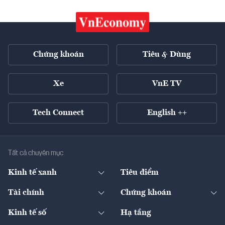
Chứng khoán
Tiêu & Dùng
Xe
VnE TV
Tech Connect
English ++
Tất cả chuyên mục
Kinh tế xanh
Tiêu điểm
Chuyển động xanh
Tài chính
Chứng khoán
Pháp lý
Ngân hàng
Doanh nghiệp niêm yết
Kinh tế số
Hạ tầng
Thương hiệu xanh
Thị trường vốn
Thị trường