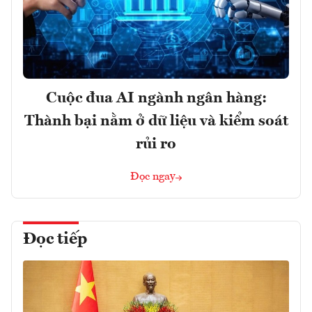
Cuộc đua AI ngành ngân hàng:
Thành bại nằm ở dữ liệu và kiểm soát
rủi ro
Đọc ngay
Đọc tiếp