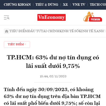
CHỨNG KHOÁN
TIÊU & DÙNG
XE
VNE TV
TECH CO
TIÊU ĐIỂM
ĐẦU TƯ
TÀI CHÍNH
KINH TẾ SỐ
KINH TẾ XANH
TIÊU ĐIỂM
TP.HCM: 63% dư nợ tín dụng có
lãi suất dưới 9,75%
18:44, 02/11/2023
Tính đến ngày 30/09/2023, có khoảng
63% dư nợ tín dụng trên địa bàn TP.HCM
có lãi suất phổ biến dưới 9,75%; số còn lại