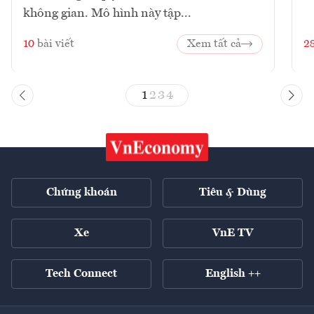
không gian. Mô hình này tập...
10
bài viết
Xem tất cả
2
1
2
3
4
Chứng khoán
Tiêu & Dùng
Xe
VnE TV
Tech Connect
English ++