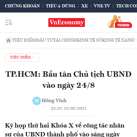
CHỨNG KHOÁN
TIÊU & DÙNG
XE
VNE TV
TECH CO
TIÊU ĐIỂM
ĐẦU TƯ
TÀI CHÍNH
KINH TẾ SỐ
KINH TẾ XANH
TIÊU ĐIỂM
TP.HCM: Bầu tân Chủ tịch UBND
vào ngày 24/8
Hồng Vinh
H
22:37, 22/08/2021
Kỳ họp thứ hai Khóa X về công tác nhân
sự của UBND thành phố vào sáng ngày