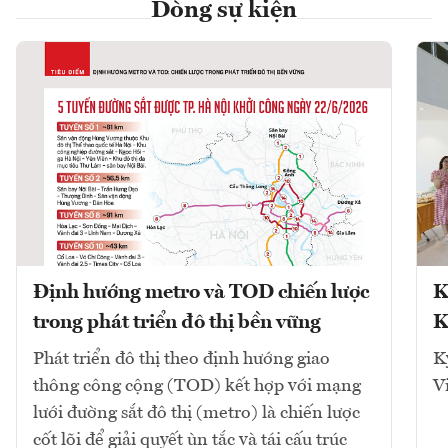
Dòng sự kiện
Định hướng metro và TOD chiến lược
K
trong phát triển đô thị bền vững
K
Phát triển đô thị theo định hướng giao
K
thông công cộng (TOD) kết hợp với mạng
V
lưới đường sắt đô thị (metro) là chiến lược
cốt lõi để giải quyết ùn tắc và tái cấu trúc