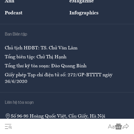
Ảnh
eMagazine
Đẹp +
An sinh
Podcast
Infographics
Giải trí
Y tế
Nhà
Ban Biên tập
Ẩm thực
Chủ tịch HĐBT: TS. Chử Văn Lâm
Tổng biên tập: Chử Thị Hạnh
Tổng thư ký tòa soạn: Đào Quang Bính
Giấy phép Tạp chí điện tử số: 272/GP-BTTTT ngày
26/6/2020
Liên hệ tòa soạn
Số 96-98 Hoàng Quốc Việt, Cầu Giấy, Hà Nội
02437552050