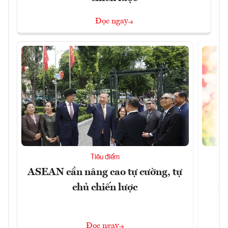
Đọc ngay
Tiêu điểm
ASEAN cần nâng cao tự cường, tự
Tổ
chủ chiến lược
Lâ
Đọc ngay