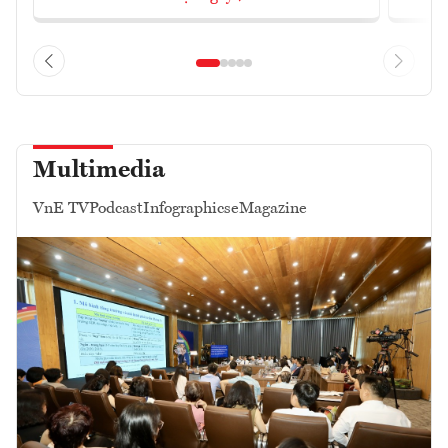
Multimedia
VnE TV
Podcast
Infographics
eMagazine