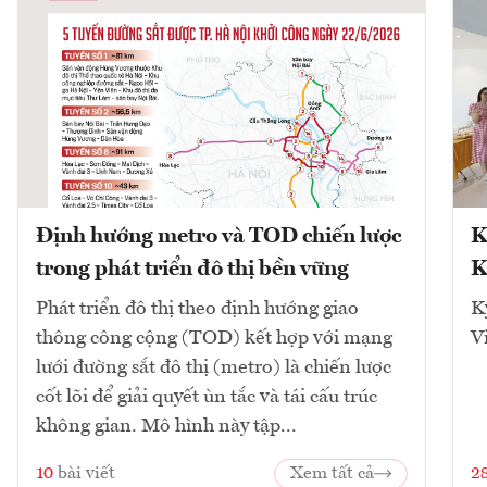
Định hướng metro và TOD chiến lược
K
trong phát triển đô thị bền vững
K
Phát triển đô thị theo định hướng giao
K
thông công cộng (TOD) kết hợp với mạng
V
lưới đường sắt đô thị (metro) là chiến lược
cốt lõi để giải quyết ùn tắc và tái cấu trúc
không gian. Mô hình này tập...
10
bài viết
Xem tất cả
2