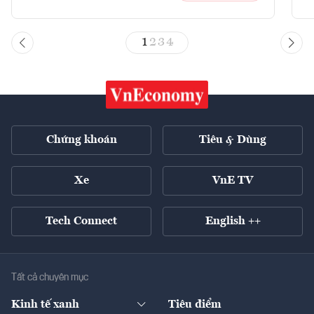
1
2
3
4
Chứng khoán
Tiêu & Dùng
Xe
VnE TV
Tech Connect
English ++
Tất cả chuyên mục
Kinh tế xanh
Tiêu điểm