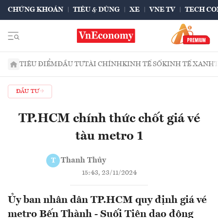
CHỨNG KHOÁN
TIÊU & DÙNG
XE
VNE TV
TECH CO
TIÊU ĐIỂM
ĐẦU TƯ
TÀI CHÍNH
KINH TẾ SỐ
KINH TẾ XANH
ĐẦU TƯ
TP.HCM chính thức chốt giá vé
tàu metro 1
Thanh Thủy
T
15:43, 23/11/2024
Ủy ban nhân dân TP.HCM quy định giá vé
metro Bến Thành - Suối Tiên dao động