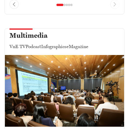
Multimedia
VnE TV
Podcast
Infographics
eMagazine