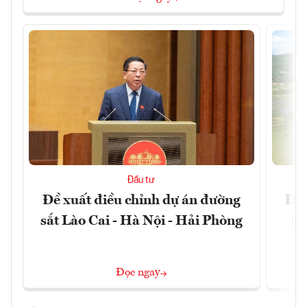
Đầu tư
Đề xuất điều chỉnh dự án đường
Đồn
sắt Lào Cai - Hà Nội - Hải Phòng
3 
Đọc ngay