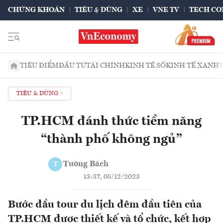
CHỨNG KHOÁN
TIÊU & DÙNG
XE
VNE TV
TECH CO
TIÊU ĐIỂM
ĐẦU TƯ
TÀI CHÍNH
KINH TẾ SỐ
KINH TẾ XANH
TIÊU & DÙNG
TP.HCM đánh thức tiềm năng
“thành phố không ngủ”
Tường Bách
T
13:37, 08/12/2023
Bước đầu tour du lịch đêm đầu tiên của
TP.HCM được thiết kế và tổ chức, kết hợp