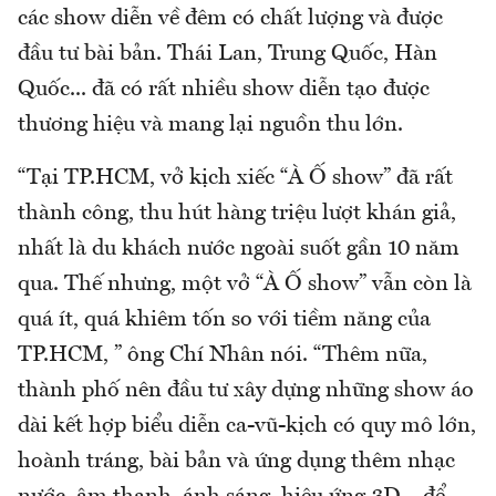
các show diễn về đêm có chất lượng và được
đầu tư bài bản. Thái Lan, Trung Quốc, Hàn
Quốc... đã có rất nhiều show diễn tạo được
thương hiệu và mang lại nguồn thu lớn.
“Tại TP.HCM, vở kịch xiếc “À Ố show” đã rất
thành công, thu hút hàng triệu lượt khán giả,
nhất là du khách nước ngoài suốt gần 10 năm
qua. Thế nhưng, một vở “À Ố show” vẫn còn là
quá ít, quá khiêm tốn so với tiềm năng của
TP.HCM, ” ông Chí Nhân nói. “Thêm nữa,
thành phố nên đầu tư xây dựng những show áo
dài kết hợp biểu diễn ca-vũ-kịch có quy mô lớn,
hoành tráng, bài bản và ứng dụng thêm nhạc