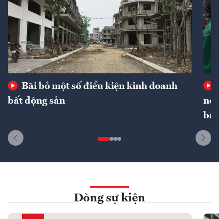
Bãi bỏ một số điều kiện kinh doanh
bất động sản
nôn
bất
Dòng sự kiện