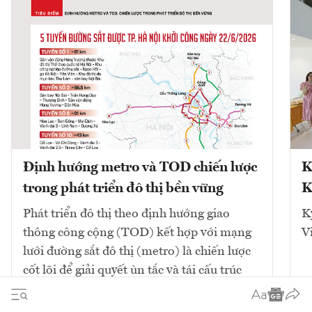
Định hướng metro và TOD chiến lược
K
trong phát triển đô thị bền vững
K
Phát triển đô thị theo định hướng giao
K
thông công cộng (TOD) kết hợp với mạng
V
lưới đường sắt đô thị (metro) là chiến lược
cốt lõi để giải quyết ùn tắc và tái cấu trúc
không gian. Mô hình này tập...