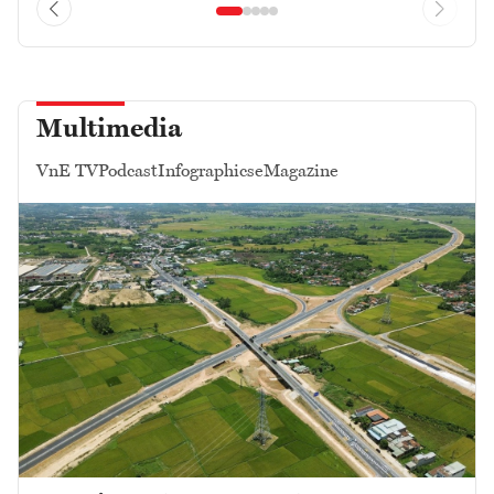
Multimedia
VnE TV
Podcast
Infographics
eMagazine