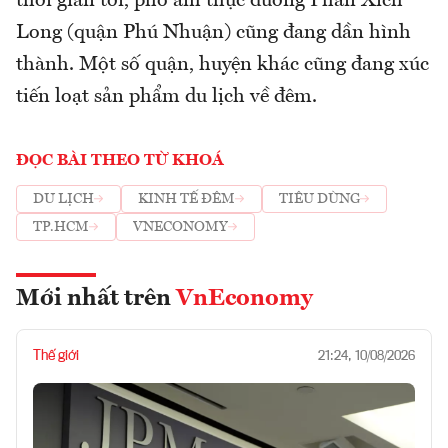
thời gian tới, phố ẩm thực đường Phan Xích
Long (quận Phú Nhuận) cũng đang dần hình
thành. Một số quận, huyện khác cũng đang xúc
tiến loạt sản phẩm du lịch về đêm.
ĐỌC BÀI THEO TỪ KHOÁ
DU LỊCH
KINH TẾ ĐÊM
TIÊU DÙNG
TP.HCM
VNECONOMY
Mới nhất trên
VnEconomy
Thế giới
21:24, 10/08/2026