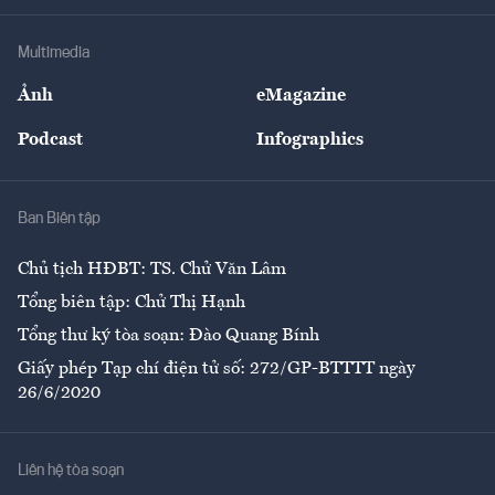
Khung pháp lý
Doanh nghiệp
Địa phương
Thị trường
Bảo hiểm
Multimedia
Sự kiện
Nhân lực
Ảnh
eMagazine
Đẹp +
An sinh
Podcast
Infographics
Giải trí
Y tế
Nhà
Ban Biên tập
Ẩm thực
Chủ tịch HĐBT: TS. Chử Văn Lâm
Tổng biên tập: Chử Thị Hạnh
Tổng thư ký tòa soạn: Đào Quang Bính
Giấy phép Tạp chí điện tử số: 272/GP-BTTTT ngày
26/6/2020
Liên hệ tòa soạn