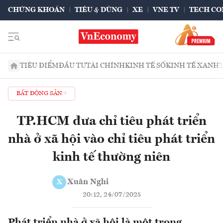
CHỨNG KHOÁN
TIÊU & DÙNG
XE
VNE TV
TECH CO
TIÊU ĐIỂM
ĐẦU TƯ
TÀI CHÍNH
KINH TẾ SỐ
KINH TẾ XANH
BẤT ĐỘNG SẢN
TP.HCM đưa chỉ tiêu phát triển
nhà ở xã hội vào chỉ tiêu phát triển
kinh tế thường niên
Xuân Nghi
X
20:12, 24/07/2025
Phát triển nhà ở xã hội là một trong