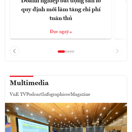
Doanh nghiệp bất động sản lo
Hà
quy định mới làm tăng chi phí
tuân thủ
Đọc ngay
Multimedia
VnE TV
Podcast
Infographics
eMagazine