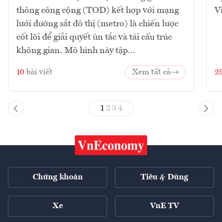
thông công cộng (TOD) kết hợp với mạng
V
lưới đường sắt đô thị (metro) là chiến lược
cốt lõi để giải quyết ùn tắc và tái cấu trúc
không gian. Mô hình này tập...
10
bài viết
Xem tất cả
2
1
2
3
4
Chứng khoán
Tiêu & Dùng
Xe
VnE TV