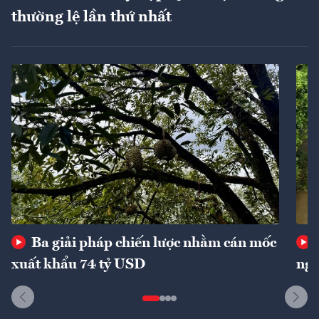
thường lệ lần thứ nhất
Ba giải pháp chiến lược nhằm cán mốc
xuất khẩu 74 tỷ USD
ngu