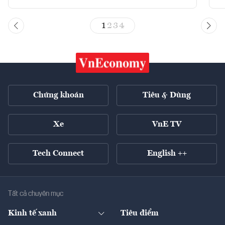
1
2
3
4
Chứng khoán
Tiêu & Dùng
Xe
VnE TV
Tech Connect
English ++
Tất cả chuyên mục
Kinh tế xanh
Tiêu điểm