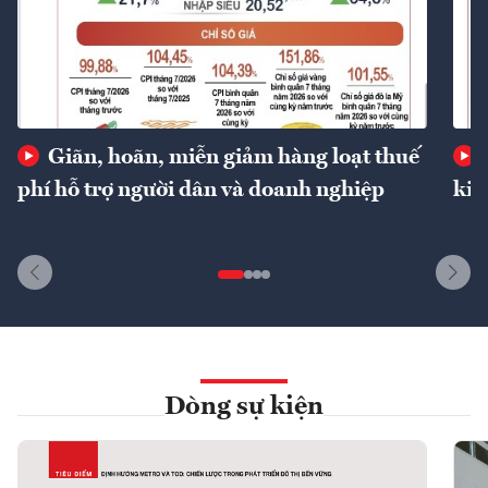
Giãn, hoãn, miễn giảm hàng loạt thuế
phí hỗ trợ người dân và doanh nghiệp
kin
Dòng sự kiện