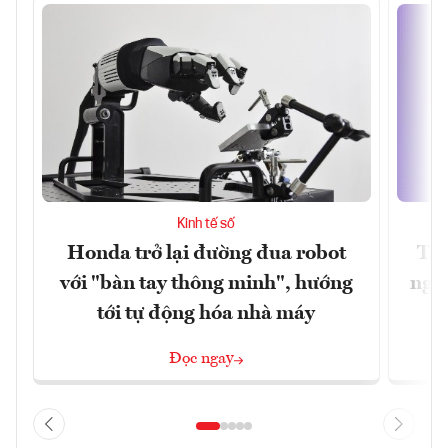
Kinh tế số
Honda trở lại đường đua robot
Thủ
với "bàn tay thông minh", hướng
nghẽ
tới tự động hóa nhà máy
Đọc ngay