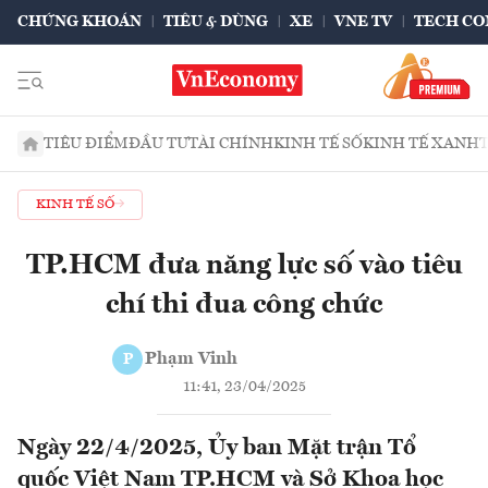
CHỨNG KHOÁN
TIÊU & DÙNG
XE
VNE TV
TECH CO
TIÊU ĐIỂM
ĐẦU TƯ
TÀI CHÍNH
KINH TẾ SỐ
KINH TẾ XANH
KINH TẾ SỐ
TP.HCM đưa năng lực số vào tiêu
chí thi đua công chức
Phạm Vinh
P
11:41, 23/04/2025
Ngày 22/4/2025, Ủy ban Mặt trận Tổ
quốc Việt Nam TP.HCM và Sở Khoa học