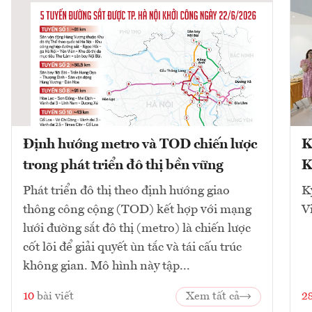
Định hướng metro và TOD chiến lược
K
trong phát triển đô thị bền vững
K
Phát triển đô thị theo định hướng giao
K
thông công cộng (TOD) kết hợp với mạng
V
lưới đường sắt đô thị (metro) là chiến lược
cốt lõi để giải quyết ùn tắc và tái cấu trúc
không gian. Mô hình này tập...
10
bài viết
Xem tất cả
2