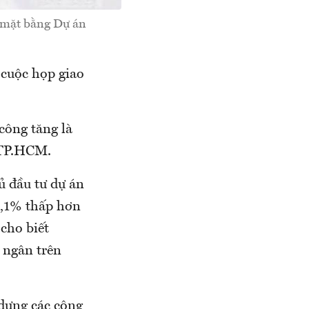
g mặt bằng Dự án
 cuộc họp giao
công tăng là
 TP.HCM.
ủ đầu tư dự án
3,1% thấp hơn
cho biết
 ngân trên
dựng các công