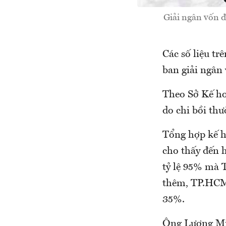
Giải ngân vốn đ
Các số liệu t
ban giải ngân
Theo Sở Kế ho
do chi bồi th
Tổng hợp kế ho
cho thấy đến 
tỷ lệ 95% mà 
thêm, TP.HCM đ
35%.
Ông Lương Min