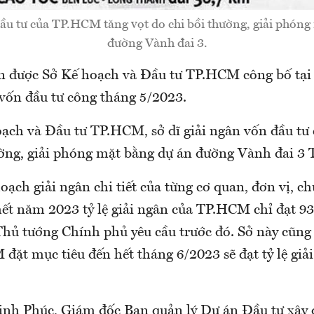
ầu tư của TP.HCM tăng vọt do chi bồi thường, giải phón
đường Vành đai 3.
rên được Sở Kế hoạch và Đầu tư TP.HCM công bố tại
 vốn đầu tư công tháng 5/2023.
ạch và Đầu tư TP.HCM, sở dĩ giải ngân vốn đầu tư 
ường, giải phóng mặt bằng dự án đường Vành đai 3
ạch giải ngân chi tiết của từng cơ quan, đơn vị, ch
hết năm 2023 tỷ lệ giải ngân của TP.HCM chỉ đạt 9
Thủ tướng Chính phủ yêu cầu trước đó. Sở này cũng 
ặt mục tiêu đến hết tháng 6/2023 sẽ đạt tỷ lệ giải
h Phúc, Giám đốc Ban quản lý Dự án Đầu tư xây 