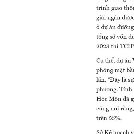
trình giao th
giải ngân đượ
ở dự án đường
tổng số vốn đư
2023 thì TCIP
Cụ thể, dự án 
phóng mặt bằn
lần. “Đây là s
phương. Tính 
Hóc Môn đã gi
cũng nói rằng,
trên 35%.
Sở Kế hoạch v