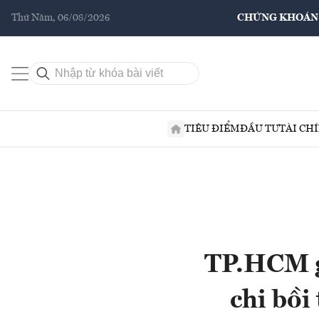
Thứ Năm, 06/08/2026
CHỨNG KHOÁN
TIÊU ĐIỂM
ĐẦU TƯ
TÀI CH
TP.HCM gi
chi bồi