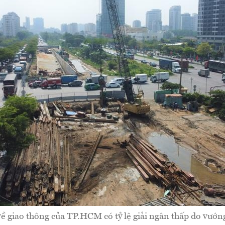
ề giao thông của TP.HCM có tỷ lệ giải ngân thấp do vướn