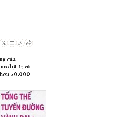
ông của
o đợt 1; và
 (hơn 70.000