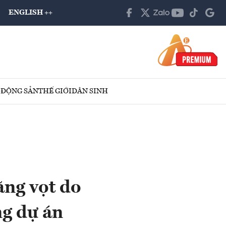
ENGLISH ++
 ĐỘNG SẢN
THẾ GIỚI
DÂN SINH
ăng vọt do
ng dự án