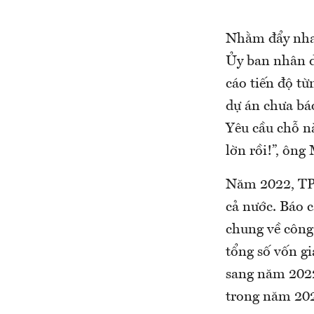
Nhằm đẩy nhan
Ủy ban nhân d
cáo tiến độ từ
dự án chưa bá
Yêu cầu chỗ nà
lờn rồi!”, ôn
Năm 2022, TP.
cả nước. Báo 
chung về công
tổng số vốn g
sang năm 2022
trong năm 2022