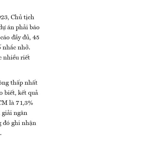
23, Chủ tịch
dự án phải báo
 cáo đầy đủ, 45
ố nhắc nhở.
 nhiều riết
ông thấp nhất
 biết, kết quả
HCM là 71,3%
 giải ngân
g đó ghi nhận
.