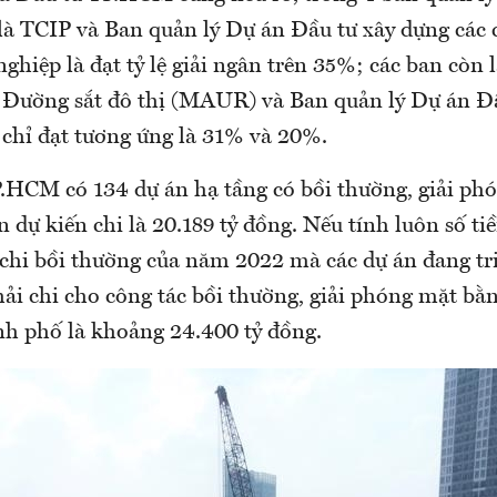
 là TCIP và Ban quản lý Dự án Đầu tư xây dựng các 
ghiệp là đạt tỷ lệ giải ngân trên 35%; các ban còn
 Đường sắt đô thị (MAUR) và Ban quản lý Dự án Đ
 chỉ đạt tương ứng là 31% và 20%.
HCM có 134 dự án hạ tầng có bồi thường, giải ph
ền dự kiến chi là 20.189 tỷ đồng. Nếu tính luôn số t
 chi bồi thường của năm 2022 mà các dự án đang tri
hải chi cho công tác bồi thường, giải phóng mặt b
h phố là khoảng 24.400 tỷ đồng.