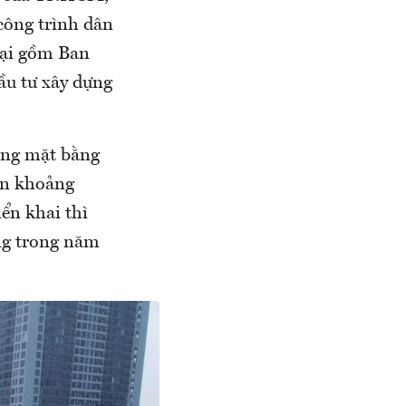
công trình dân
 lại gồm Ban
ầu tư xây dựng
óng mặt bằng
iền khoảng
ển khai thì
ằng trong năm