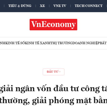
TIÊU & DÙNG
XE
VNE TV
TECH CONNECT
ÍNH
KINH TẾ SỐ
KINH TẾ XANH
THỊ TRƯỜNG
DOANH NGHIỆP
BẤT
ĐẦU TƯ
ải ngân vốn đầu tư công t
 thường, giải phóng mặt bằ