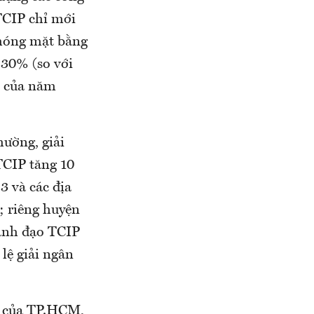
TCIP chỉ mới
phóng mặt bằng
 30% (so với
o của năm
hường, giải
TCIP tăng 10
3 và các địa
; riêng huyện
ãnh đạo TCIP
 lệ giải ngân
ý của TP.HCM,