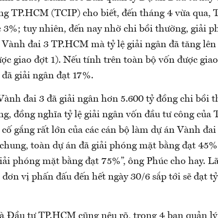
ông TP.HCM (TCIP) cho biết, đến tháng 4 vừa qua, 
c 3%; tuy nhiên, đến nay nhờ chi bồi thường, giải 
 Vành đai 3 TP.HCM mà tỷ lệ giải ngân đã tăng lên
ợc giao đợt 1). Nếu tính trên toàn bộ vốn được gia
 đã giải ngân đạt 17%.
Vành đai 3 đã giải ngân hơn 5.600 tỷ đồng chi bồi t
g, đồng nghĩa tỷ lệ giải ngân vốn đầu tư công của 
ự cố gắng rất lớn của các cán bộ làm dự án Vành đai 
chung, toàn dự án đã giải phóng mặt bằng đạt 45%
ải phóng mặt bằng đạt 75%”, ông Phúc cho hay. L
 đơn vị phấn đấu đến hết ngày 30/6 sắp tới sẽ đạt tỷ
à Đầu tư TP.HCM cũng nêu rõ, trong 4 ban quản l