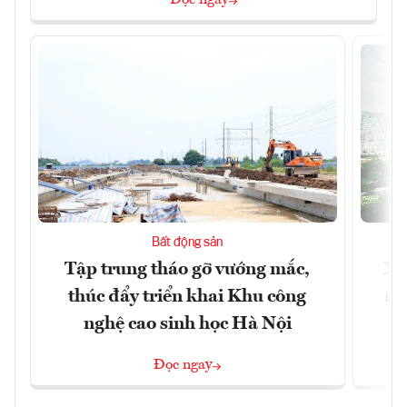
Đọc ngay
Bất động sản
Tập trung tháo gỡ vướng mắc,
Xâ
thúc đẩy triển khai Khu công
nâ
nghệ cao sinh học Hà Nội
Đọc ngay