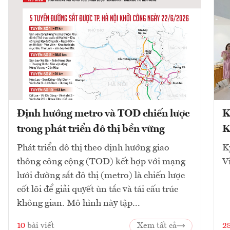
Định hướng metro và TOD chiến lược
K
trong phát triển đô thị bền vững
K
Phát triển đô thị theo định hướng giao
K
thông công cộng (TOD) kết hợp với mạng
V
lưới đường sắt đô thị (metro) là chiến lược
cốt lõi để giải quyết ùn tắc và tái cấu trúc
không gian. Mô hình này tập...
10
bài viết
Xem tất cả
2