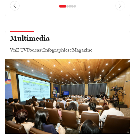
Multimedia
VnE TV
Podcast
Infographics
eMagazine