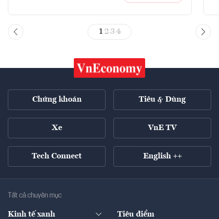
1
2
3
4
Chứng khoán
Tiêu & Dùng
Xe
VnE TV
Tech Connect
English ++
Tất cả chuyên mục
Kinh tế xanh
Tiêu điểm