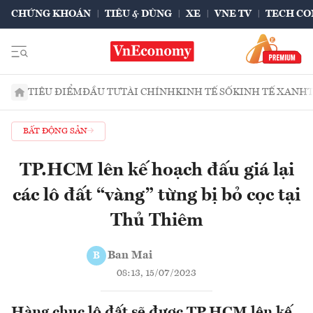
CHỨNG KHOÁN
TIÊU & DÙNG
XE
VNE TV
TECH CO
TIÊU ĐIỂM
ĐẦU TƯ
TÀI CHÍNH
KINH TẾ SỐ
KINH TẾ XANH
BẤT ĐỘNG SẢN
TP.HCM lên kế hoạch đấu giá lại
các lô đất “vàng” từng bị bỏ cọc tại
Thủ Thiêm
Ban Mai
B
08:13, 15/07/2023
Hàng chục lô đất sẽ được TP.HCM lên kế